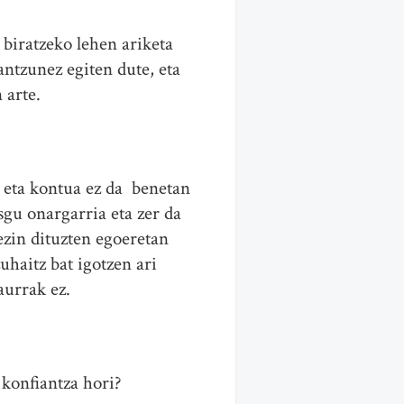
 biratzeko lehen ariketa
antzunez egiten dute, eta
 arte.
, eta kontua ez da benetan
sgu onargarria eta zer da
ezin dituzten egoeretan
uhaitz bat igotzen ari
aurrak ez.
 konfiantza hori?