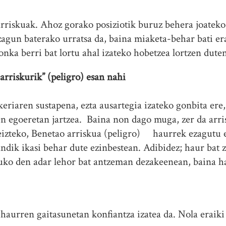
arriskuak. Ahoz gorako posiziotik buruz behera joateko
ezagun baterako urratsa da, baina miaketa-behar bati er
onka berri bat lortu ahal izateko hobetzea lortzen duten
arriskurik” (peligro) esan nahi
keriaren sustapena, ezta ausartegia izateko gonbita ere
en egoeretan jartzea. Baina non dago muga, zer da arri
reizteko, Benetao arriskua (peligro) haurrek ezagutu 
ndik ikasi behar dute ezinbestean. Adibidez; haur bat z
uko den adar lehor bat antzeman dezakeenean, baina h
 haurren gaitasunetan konfiantza izatea da. Nola eraiki