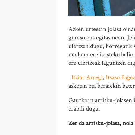
Azken urteetan jolasa oinar
guraso.eus egitasmoan. Jol
ulertzen dugu, horregatik 
moduan ere ikasteko balio 
ere ulertzeak laguntzen di
Itziar Arregi
,
Itsaso Pag
askotan eta beraiekin bate
Gaurkoan arrisku-jolasen
erabili dugu.
Zer da arrisku-jolasa, nola