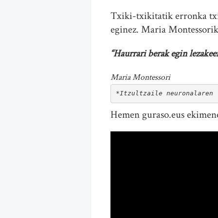
Txiki-txikitatik erronka t
eginez. Maria Montessorik 
“Haurrari berak egin lezake
Maria Montessori
*Itzultzaile neuronalaren 
Hemen guraso.eus ekimenean