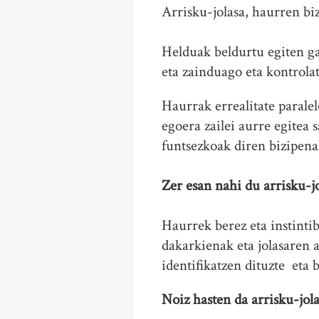
Arrisku-jolasa, haurren biz
Helduak beldurtu egiten ga
eta zainduago eta kontrola
Haurrak errealitate paralel
egoera zailei aurre egitea 
funtsezkoak diren bizipena
Zer esan nahi du arrisku-j
Haurrek berez eta instintib
dakarkienak eta jolasaren 
identifikatzen dituzte eta 
Noiz hasten da arrisku-jol