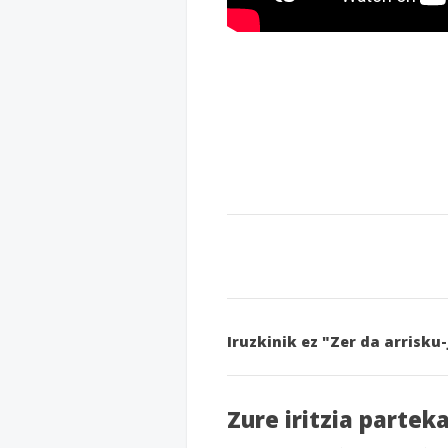
Iruzkinik ez "Zer da arrisku
Zure iritzia partek