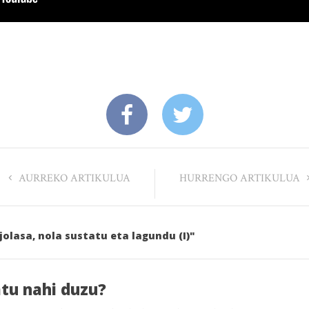
AURREKO ARTIKULUA
HURRENGO ARTIKULUA
-jolasa, nola sustatu eta lagundu (I)"
atu nahi duzu?