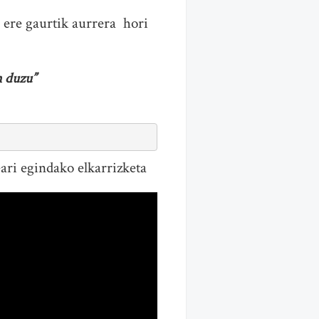
u ere gaurtik aurrera hori
n duzu”
ari egindako elkarrizketa