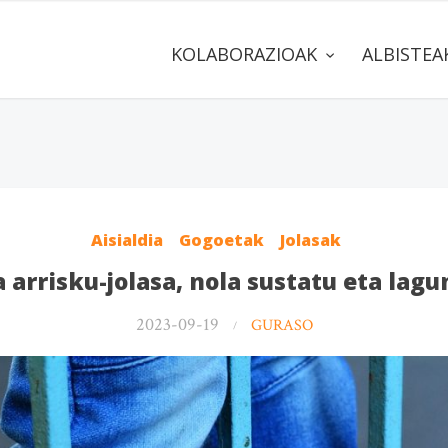
KOLABORAZIOAK
ALBISTE
Aisialdia
Gogoetak
Jolasak
 arrisku-jolasa, nola sustatu eta lagu
2023-09-19
GURASO