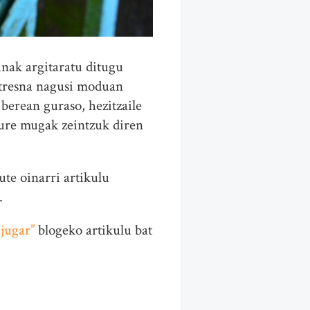
inak argitaratu ditugu
n tresna nagusi moduan
berean guraso, hezitzaile
gure mugak zeintzuk diren
ute oinarri artikulu
.
 jugar”
blogeko artikulu bat