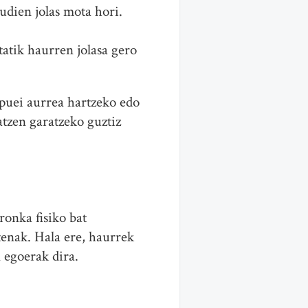
udien jolas mota hori.
tatik haurren jolasa gero
ripuei aurrea hartzeko edo
atzen garatzeko guztiz
ronka fisiko bat
tenak. Hala ere, haurrek
n egoerak dira.