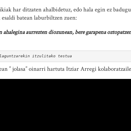
xikiak har ditzaten ahalbidetuz, edo hala egin ez badug
esaldi batean laburbiltzen zuen:
en ahalegina aurrezten diozunean, bere garapena oztopatze
laguntzarekin itzulitako testua
 ” jolasa” oinarri hartuta Itziar Arregi kolaboratzaile