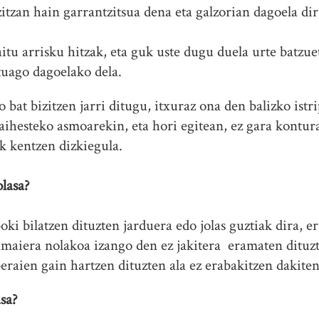
itzan hain garrantzitsua dena eta galzorian dagoela dir
itu arrisku hitzak, eta guk uste dugu duela urte batzue
tuago dagoelako dela.
o bat bizitzen jarri ditugu, itxuraz ona den balizko ist
saihesteko asmoarekin, eta hori egitean, ez gara kontur
k kentzen dizkiegula.
olasa?
oki bilatzen dituzten jarduera edo jolas guztiak dira, er
amaiera nolakoa izango den ez jakitera eramaten dituz
beraien gain hartzen dituzten ala ez erabakitzen dakite
asa?