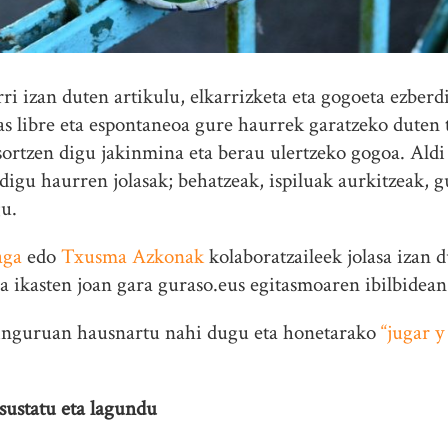
ri izan duten artikulu, elkarrizketa eta gogoeta ezberd
as libre eta espontaneoa gure haurrek garatzeko dute
sortzen digu jakinmina eta berau ulertzeko gogoa. Aldi 
digu haurren jolasak; behatzeak, ispiluak aurkitzeak, 
gu.
oaga
edo
Txusma Azkonak
kolaboratzaileek jolasa izan d
ra ikasten joan gara guraso.eus egitasmoaren ibilbidean
 inguruan hausnartu nahi dugu eta honetarako
“jugar y
 sustatu eta lagundu