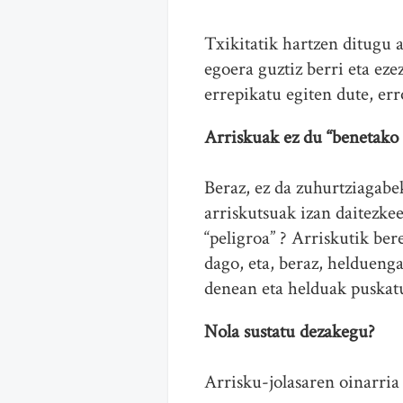
Txikitatik hartzen ditugu 
egoera guztiz berri eta ez
errepikatu egiten dute, err
Arriskuak ez du “benetako 
Beraz, ez da zuhurtziagabe
arriskutsuak izan daitezke
“peligroa” ? Arriskutik be
dago, eta, beraz, helduenga
denean eta helduak puskat
Nola sustatu dezakegu?
Arrisku-jolasaren oinarria