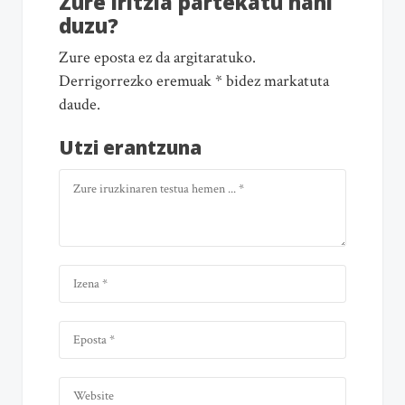
Zure iritzia partekatu nahi
duzu?
Zure eposta ez da argitaratuko.
Derrigorrezko eremuak * bidez markatuta
daude.
Utzi erantzuna