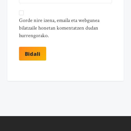
Gorde nire izena, emaila eta webgunea
bilatzaile honetan komentatzen dudan
hurrengorako.