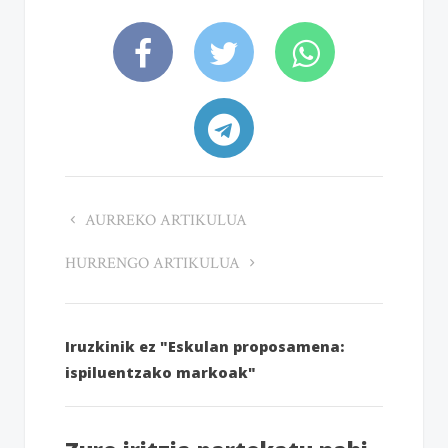
AURREKO ARTIKULUA
HURRENGO ARTIKULUA
Iruzkinik ez "Eskulan proposamena:
ispiluentzako markoak"