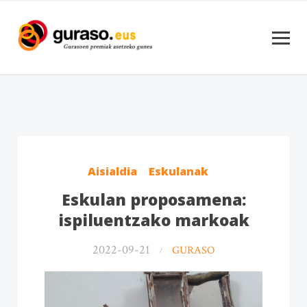
Aisialdia
Eskulanak
Eskulan proposamena:
ispiluentzako markoak
2022-09-21
GURASO