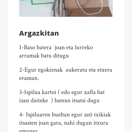
Ar
gazkitan
1-Baso batera joan eta lurreko
arramak batu ditugu
2-Egur egokienak aukeratu eta etxera
eraman.
3-Ispilua kartoi ( edo egur xafla bat
izan daiteke ) batean itsatsi dugu
4- Ispiluaren bueltan egur zati txikiak
itsasten joan gara, nahi dugun itxura
emanez.