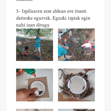
5- Ispiluaren atze aldean ere itsasti
daitezke egurrak. Eguzki izpiak egin
nahi izan ditugu