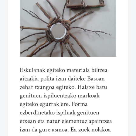
Eskulanak egiteko materiala biltzea
aitzakia polita izan daiteke Basoan
zehar txangoa egiteko. Halaxe batu
genituen ispiluentzako markoak
egiteko egurrak ere. Forma
ezberdinetako ispiluak genituen
etxean eta natur elementuz apaintzea
izan da gure asmoa. Ea zuek nolakoa