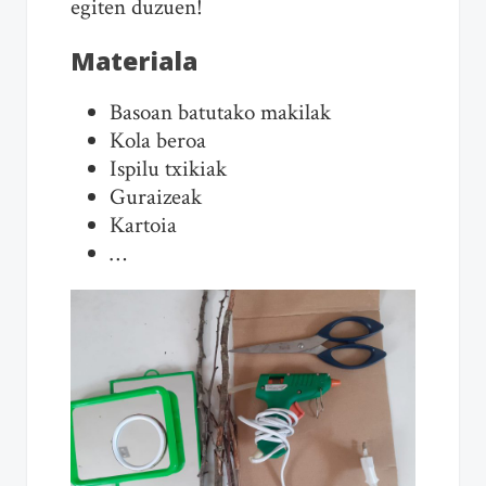
egiten duzuen!
Materiala
Basoan batutako makilak
Kola beroa
Ispilu txikiak
Guraizeak
Kartoia
…