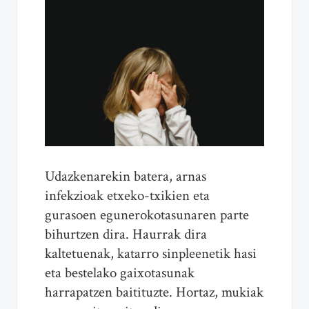
Udazkenarekin batera, arnas
infekzioak etxeko-txikien eta
gurasoen egunerokotasunaren parte
bihurtzen dira. Haurrak dira
kaltetuenak, katarro sinpleenetik hasi
eta bestelako gaixotasunak
harrapatzen baitituzte. Hortaz, mukiak