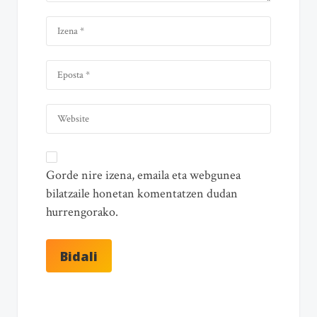
Gorde nire izena, emaila eta webgunea
bilatzaile honetan komentatzen dudan
hurrengorako.