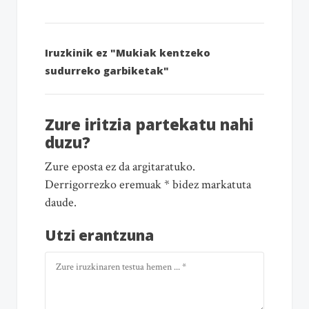
Iruzkinik ez "Mukiak kentzeko
sudurreko garbiketak"
Zure iritzia partekatu nahi
duzu?
Zure eposta ez da argitaratuko.
Derrigorrezko eremuak * bidez markatuta
daude.
Utzi erantzuna