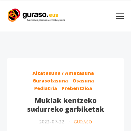
Aitatasuna / Amatasuna
Gurasotasuna
Osasuna
Pediatria
Prebentzioa
Mukiak kentzeko
sudurreko garbiketak
2022-09-22
GURASO