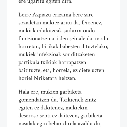
ere ugaritu egiten dira.
Leire Azpiazu erizaina bere sare
sozialetan mukiez aritu da. Dioenez,
mukiak edukitzeak sudurra ondo
funtzionatzen ari den seinale da, modu
horretan, birikak babesten dituztelako;
mukiek infekzioak sor ditzaketen
partikula txikiak harrapatzen
baitituzte, eta, horrela, ez diete uzten
horiei biriketara heltzen.
Hala ere, mukien garbiketa
gomendatzen du. Txikienek zintz
egiten ez dakitenez, mukiekin
deseroso senti ez daitezen, garbiketa
nasalak egin behar direla azaldu du,