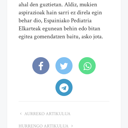
ahal den guztietan. Aldiz, mukien
aspirazioak hain sarri ez direla egin
behar dio, Espainiako Pediatria
Elkarteak egunean behin edo bitan
egitea gomendatzen baitu, asko jota.
AURREKO ARTIKULUA
HURRENGO ARTIKULUA