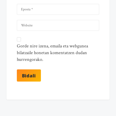
Gorde nire izena, emaila eta webgunea
bilatzaile honetan komentatzen dudan
hurrengorako.