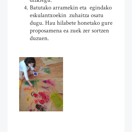
Batutako arramekin eta egindako
eskulantxoekin zuhaitza osatu
dugu. Hau hilabete honetako gure
proposamena ea zuek zer sortzen
duzuen.