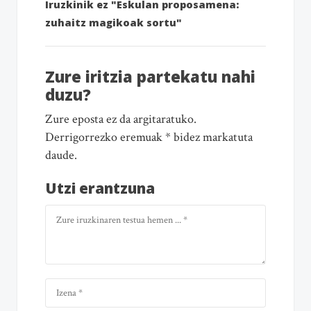
Iruzkinik ez "Eskulan proposamena:
zuhaitz magikoak sortu"
Zure iritzia partekatu nahi
duzu?
Zure eposta ez da argitaratuko.
Derrigorrezko eremuak * bidez markatuta
daude.
Utzi erantzuna