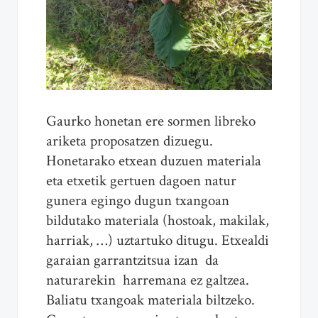
Gaurko honetan ere sormen libreko
ariketa proposatzen dizuegu.
Honetarako etxean duzuen materiala
eta etxetik gertuen dagoen natur
gunera egingo dugun txangoan
bildutako materiala (hostoak, makilak,
harriak, …) uztartuko ditugu. Etxealdi
garaian garrantzitsua izan da
naturarekin harremana ez galtzea.
Baliatu txangoak materiala biltzeko.