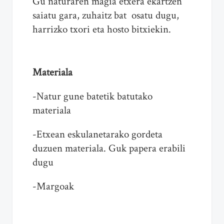
Gu naturaren magia etxera ekartzen
saiatu gara, zuhaitz bat osatu dugu,
harrizko txori eta hosto bitxiekin.
Materiala
-Natur gune batetik batutako
materiala
-Etxean eskulanetarako gordeta
duzuen materiala. Guk papera erabili
dugu
-Margoak