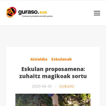
Aisialdia
Eskulanak
Eskulan proposamena:
zuhaitz magikoak sortu
2020-06-01
GURASO