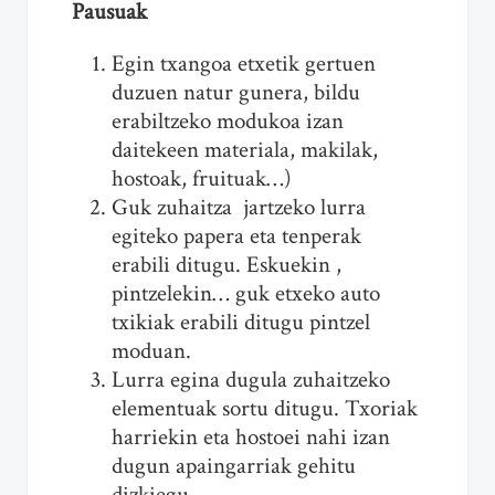
Pausuak
Egin txangoa etxetik gertuen
duzuen natur gunera, bildu
erabiltzeko modukoa izan
daitekeen materiala, makilak,
hostoak, fruituak…)
Guk zuhaitza jartzeko lurra
egiteko papera eta tenperak
erabili ditugu. Eskuekin ,
pintzelekin… guk etxeko auto
txikiak erabili ditugu pintzel
moduan.
Lurra egina dugula zuhaitzeko
elementuak sortu ditugu. Txoriak
harriekin eta hostoei nahi izan
dugun apaingarriak gehitu
dizkiegu.