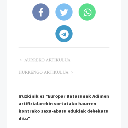
AURREKO ARTIKULUA
HURRENGO ARTIKULUA
Iruzkinik ez "Europar Batasunak Adimen
artifizialarekin sortutako haurren
kontrako sexu-abusu edukiak debekatu
ditu"