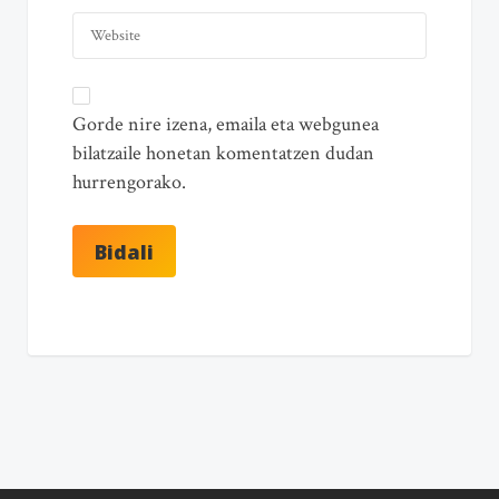
Gorde nire izena, emaila eta webgunea
bilatzaile honetan komentatzen dudan
hurrengorako.