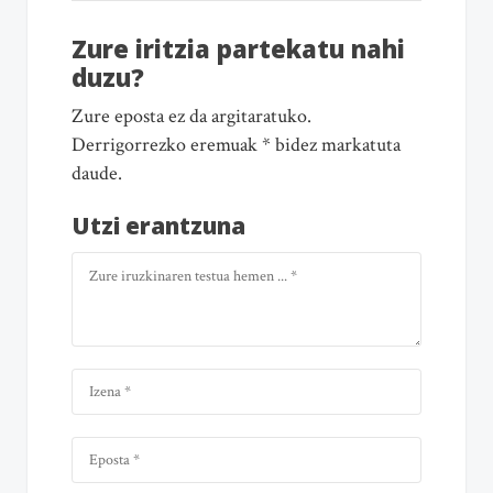
Zure iritzia partekatu nahi
duzu?
Zure eposta ez da argitaratuko.
Derrigorrezko eremuak * bidez markatuta
daude.
Utzi erantzuna