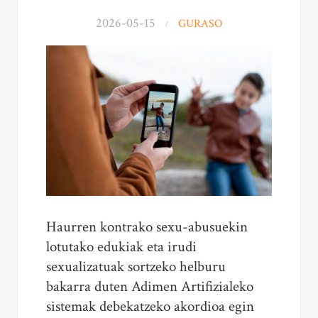
2026-05-15
GURASO
Haurren kontrako sexu-abusuekin
lotutako edukiak eta irudi
sexualizatuak sortzeko helburu
bakarra duten Adimen Artifizialeko
sistemak debekatzeko akordioa egin