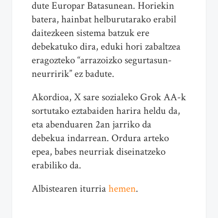
dute Europar Batasunean. Horiekin
batera, hainbat helburutarako erabil
daitezkeen sistema batzuk ere
debekatuko dira, eduki hori zabaltzea
eragozteko “arrazoizko segurtasun-
neurririk” ez badute.
Akordioa, X sare sozialeko Grok AA-k
sortutako eztabaiden harira heldu da,
eta abenduaren 2an jarriko da
debekua indarrean. Ordura arteko
epea, babes neurriak diseinatzeko
erabiliko da.
Albistearen iturria
hemen
.