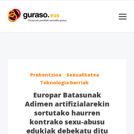
Prebentzioa
Sexualitatea
Teknologia berriak
Europar Batasunak
Adimen artifizialarekin
sortutako haurren
kontrako sexu-abusu
edukiak debekatu ditu