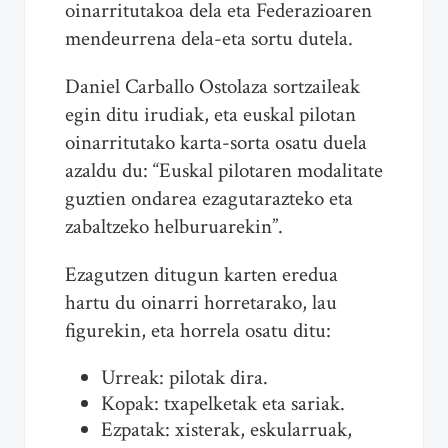
oinarritutakoa dela eta Federazioaren
mendeurrena dela-eta sortu dutela.
Daniel Carballo Ostolaza sortzaileak
egin ditu irudiak, eta euskal pilotan
oinarritutako karta-sorta osatu duela
azaldu du: “Euskal pilotaren modalitate
guztien ondarea ezagutarazteko eta
zabaltzeko helburuarekin”.
Ezagutzen ditugun karten eredua
hartu du oinarri horretarako, lau
figurekin, eta horrela osatu ditu:
Urreak: pilotak dira.
Kopak: txapelketak eta sariak.
Ezpatak: xisterak, eskularruak,