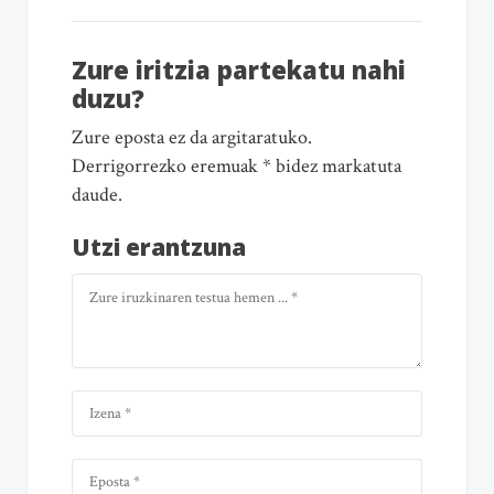
Zure iritzia partekatu nahi
duzu?
Zure eposta ez da argitaratuko.
Derrigorrezko eremuak * bidez markatuta
daude.
Utzi erantzuna