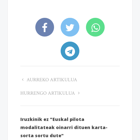
AURREKO ARTIKULUA
HURRENGO ARTIKULUA
Iruzkinik ez "Euskal pilota
modalitateak oinarri dituen karta-
sorta sortu dute"