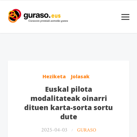
Heziketa
Jolasak
Euskal pilota
modalitateak oinarri
dituen karta-sorta sortu
dute
2025-04-03
GURASO