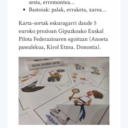
zesta, erremontea…
Bastoiak: palak, erraketa, xarea…
Karta-sortak eskuragarri daude 5
euroko prezioan Gipuzkoako Euskal
Pilota Federazioaren egoitzan (Anoeta
pasealekua, Kirol Etxea. Donostia).