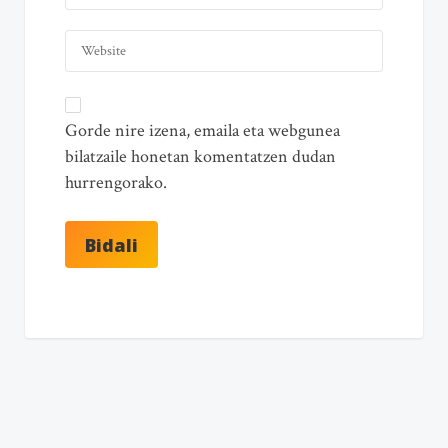
Gorde nire izena, emaila eta webgunea
bilatzaile honetan komentatzen dudan
hurrengorako.