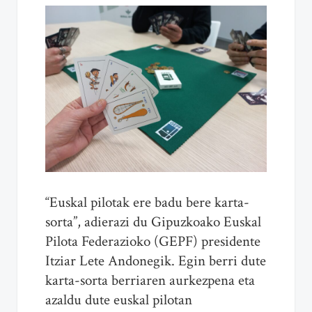
“Euskal pilotak ere badu bere karta-
sorta”, adierazi du Gipuzkoako Euskal
Pilota Federazioko (GEPF) presidente
Itziar Lete Andonegik. Egin berri dute
karta-sorta berriaren aurkezpena eta
azaldu dute euskal pilotan