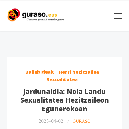
Baliabideak
Herri hezitzailea
Sexualitatea
Jardunaldia: Nola Landu
Sexualitatea Hezitzaileon
Egunerokoan
2025-04-02
GURASO