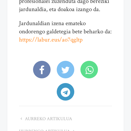
profesionalei zuzenduta dago bereziki
jardunaldia, eta doakoa izango da.
Jardunaldian izena emateko
ondorengo galdetegia bete beharko da:
https://labur.eus/ao7qgltp
AURREKO ARTIKULUA