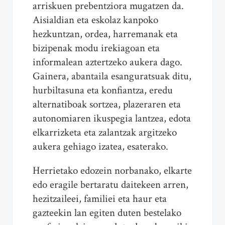
arriskuen prebentziora mugatzen da.
Aisialdian eta eskolaz kanpoko
hezkuntzan, ordea, harremanak eta
bizipenak modu irekiagoan eta
informalean aztertzeko aukera dago.
Gainera, abantaila esanguratsuak ditu,
hurbiltasuna eta konfiantza, eredu
alternatiboak sortzea, plazeraren eta
autonomiaren ikuspegia lantzea, edota
elkarrizketa eta zalantzak argitzeko
aukera gehiago izatea, esaterako.
Herrietako edozein norbanako, elkarte
edo eragile bertaratu daitekeen arren,
hezitzaileei, familiei eta haur eta
gazteekin lan egiten duten bestelako