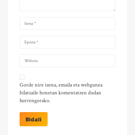
Gorde nire izena, emaila eta webgunea
bilatzaile honetan komentatzen dudan
hurrengorako.