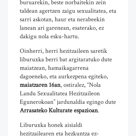
buruarekin, beste norbaitekin zein
taldean agertzen zaigu sexualitatea, eta
sarri askotan, haur eta nerabeekin
lanean ari garenean, esaterako, ez
dakigu nola esku-hartu.
Oinherri, herri hezitzaileen saretik
liburuxka berri bat argitaratuko dute
maiatzean, hamaikagarrena
dagoeneko, eta aurkezpena egiteko,
maiatzaren 16an
, ostiralez, “Nola
Landu Sexualitatea Hezitzaileon
Egunerokoan” jardunaldia egingo dute
Arrasateko Kulturate espazioan
.
Liburuxka honek aisialdi
hezitzailearen eta hezkuntza ez-