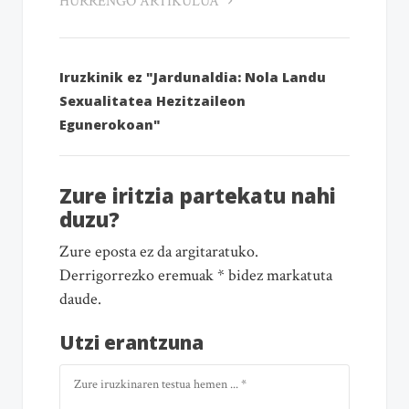
HURRENGO ARTIKULUA
Iruzkinik ez "Jardunaldia: Nola Landu
Sexualitatea Hezitzaileon
Egunerokoan"
Zure iritzia partekatu nahi
duzu?
Zure eposta ez da argitaratuko.
Derrigorrezko eremuak * bidez markatuta
daude.
Utzi erantzuna