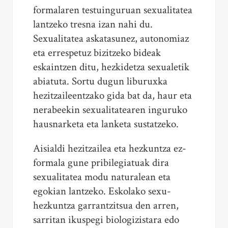
formalaren testuinguruan sexualitatea
lantzeko tresna izan nahi du.
Sexualitatea askatasunez, autonomiaz
eta errespetuz bizitzeko bideak
eskaintzen ditu, hezkidetza sexualetik
abiatuta. Sortu dugun liburuxka
hezitzaileentzako gida bat da, haur eta
nerabeekin sexualitatearen inguruko
hausnarketa eta lanketa sustatzeko.
Aisialdi hezitzailea eta hezkuntza ez-
formala gune pribilegiatuak dira
sexualitatea modu naturalean eta
egokian lantzeko. Eskolako sexu-
hezkuntza garrantzitsua den arren,
sarritan ikuspegi biologizistara edo