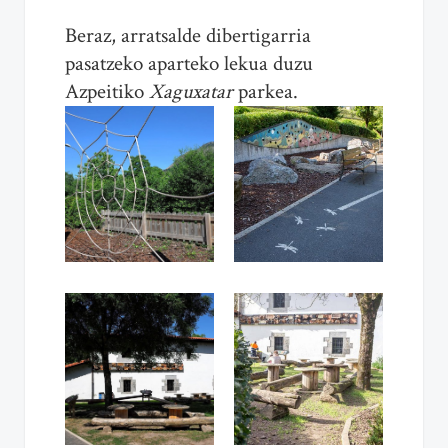
Beraz, arratsalde dibertigarria
pasatzeko aparteko lekua duzu
Azpeitiko
Xaguxatar
parkea.