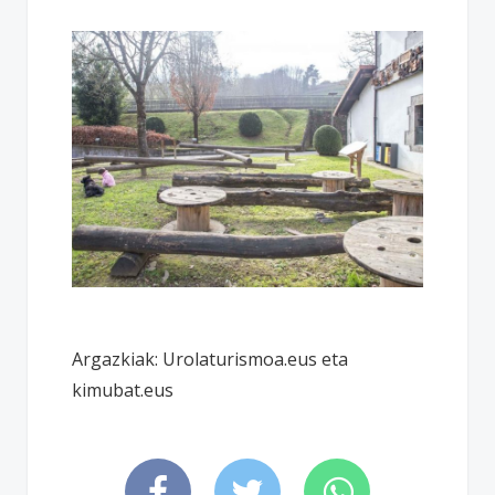
Argazkiak: Urolaturismoa.eus eta
kimubat.eus