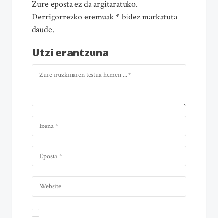
Zure eposta ez da argitaratuko.
Derrigorrezko eremuak * bidez markatuta
daude.
Utzi erantzuna