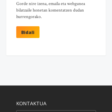
Gorde nire izena, emaila eta webgunea
bilatzaile honetan komentatzen dudan
hurrengorako.
KONTAKTUA