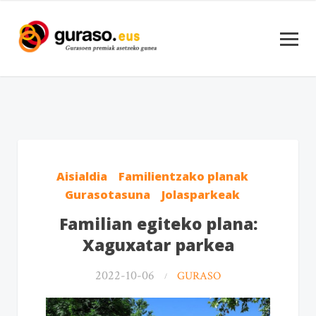
Aisialdia
Familientzako planak
Gurasotasuna
Jolasparkeak
Familian egiteko plana:
Xaguxatar parkea
2022-10-06
GURASO