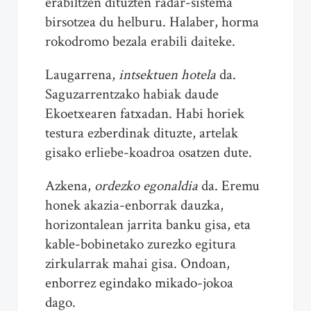
erabiltzen dituzten radar-sistema
birsotzea du helburu. Halaber, horma
rokodromo bezala erabili daiteke.
Laugarrena,
intsektuen hotela
da.
Saguzarrentzako habiak daude
Ekoetxearen fatxadan. Habi horiek
testura ezberdinak dituzte, artelak
gisako erliebe-koadroa osatzen dute.
Azkena,
ordezko egonaldia
da. Eremu
honek akazia-enborrak dauzka,
horizontalean jarrita banku gisa, eta
kable-bobinetako zurezko egitura
zirkularrak mahai gisa. Ondoan,
enborrez egindako mikado-jokoa
dago.