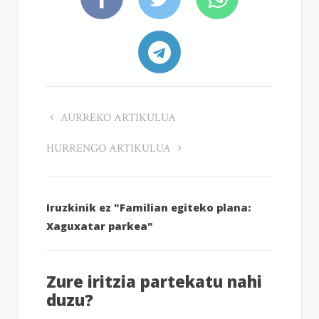
AURREKO ARTIKULUA
HURRENGO ARTIKULUA
Iruzkinik ez "Familian egiteko plana:
Xaguxatar parkea"
Zure iritzia partekatu nahi
duzu?