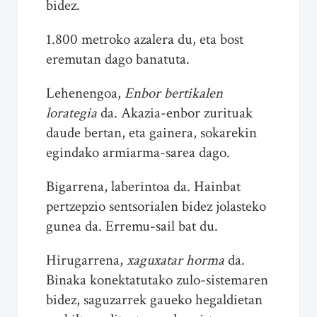
bidez.
1.800 metroko azalera du, eta bost
eremutan dago banatuta.
Lehenengoa,
Enbor bertikalen
lorategia
da. Akazia-enbor zurituak
daude bertan, eta gainera, sokarekin
egindako armiarma-sarea dago.
Bigarrena, laberintoa da. Hainbat
pertzepzio sentsorialen bidez jolasteko
gunea da. Erremu-sail bat du.
Hirugarrena,
xaguxatar horma
da.
Binaka konektatutako zulo-sistemaren
bidez, saguzarrek gaueko hegaldietan