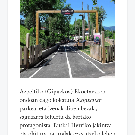
Azpeitiko (Gipuzkoa) Ekoetxearen
ondoan dago kokatuta
Xaguxatar
parkea, eta izenak dioen bezala,
saguzarra bihurtu da bertako
protagonista. Euskal Herriko jakintza
eta ohitura naturalak ezagutzeko lehen