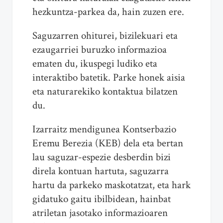
hezkuntza-parkea da, hain zuzen ere.
Saguzarren ohiturei, bizilekuari eta
ezaugarriei buruzko informazioa
ematen du, ikuspegi ludiko eta
interaktibo batetik. Parke honek aisia
eta naturarekiko kontaktua bilatzen
du.
Izarraitz mendigunea Kontserbazio
Eremu Berezia (KEB) dela eta bertan
lau saguzar-espezie desberdin bizi
direla kontuan hartuta, saguzarra
hartu da parkeko maskotatzat, eta hark
gidatuko gaitu ibilbidean, hainbat
atriletan jasotako informazioaren