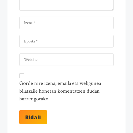
Gorde nire izena, emaila eta webgunea
bilatzaile honetan komentatzen dudan
hurrengorako.