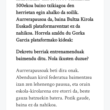
500ekoa baino txikiagoa den
herrietan egin ahalko da soilik.
Aurrerapausoa da, baina
Bultza Kirola
Euskadi plataformarentzat ez da
nahikoa. Horrela azaldu du Gorka
Garcia plataformako kideak:
Dekretu berriak entrenamenduak
baimendu ditu. Nola ikusten duzue?
Aurrerapausoak beti dira onak.
Abenduan kirol federatua baimentzea
izan zen lehenengo pausua, eta orain
eskola-kirolarena ere etorri da, beste
gauza batzuekin batera. Pozik gaude,
baina ez da nahikoa.