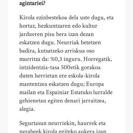
agintariei?
Kirola ezinbestekoa dela uste dugu, eta
hortaz, hezkuntzaren edo kultur
jardueren pisu bera izan dezan
eskatzen dugu. Neurriak betetzen
badira, kutsatzeko arriskua oso
murritza da: %0,3 inguru. Horregatik,
intzidentzia-tasa 500etik gorakoa
duten herrietan ere eskola-kirola
mantentzea eskatzen dugu; Europa
mailan eta Espainiar Estatuko lurralde
gehienetan egiten denari jarraitzea,
alegia.
Segurtasun neurriekin, haurrek eta
nerabeek kirola egiteko aukera izan