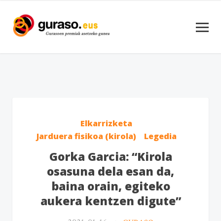
Elkarrizketa
Jarduera fisikoa (kirola)
Legedia
Gorka Garcia: “Kirola
osasuna dela esan da,
baina orain, egiteko
aukera kentzen digute”