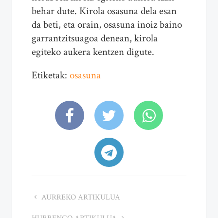
behar dute. Kirola osasuna dela esan
da beti, eta orain, osasuna inoiz baino
garrantzitsuagoa denean, kirola
egiteko aukera kentzen digute.
Etiketak:
osasuna
AURREKO ARTIKULUA