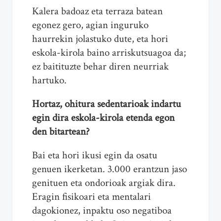
Kalera badoaz eta terraza batean
egonez gero, agian inguruko
haurrekin jolastuko dute, eta hori
eskola-kirola baino arriskutsuagoa da;
ez baitituzte behar diren neurriak
hartuko.
Hortaz, ohitura sedentarioak indartu
egin dira eskola-kirola etenda egon
den bitartean?
Bai eta hori ikusi egin da osatu
genuen ikerketan. 3.000 erantzun jaso
genituen eta ondorioak argiak dira.
Eragin fisikoari eta mentalari
dagokionez, inpaktu oso negatiboa