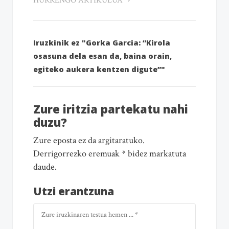
HURRENGO ARTIKULUA
Iruzkinik ez "Gorka Garcia: “Kirola
osasuna dela esan da, baina orain,
egiteko aukera kentzen digute”"
Zure iritzia partekatu nahi
duzu?
Zure eposta ez da argitaratuko.
Derrigorrezko eremuak * bidez markatuta
daude.
Utzi erantzuna