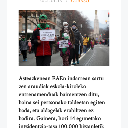
2021-01-16
GURASO
Asteazkenean EAEn indarrean sartu
zen araudiak eskola-kiroleko
entrenamenduak baimentzen ditu,
baina
sei pertsonako taldeetan egiten
bada, eta aldagelak erabiltzen ez
badira. Gainera, hori 14 egunetako
intzidentzia-tasa 100.000 biztanletik