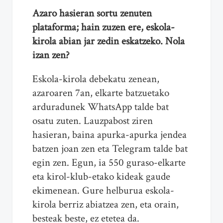
Azaro hasieran sortu zenuten
plataforma; hain zuzen ere, eskola-
kirola abian jar zedin eskatzeko. Nola
izan zen?
Eskola-kirola debekatu zenean,
azaroaren 7an, elkarte batzuetako
arduradunek WhatsApp talde bat
osatu zuten. Lauzpabost ziren
hasieran, baina apurka-apurka jendea
batzen joan zen eta Telegram talde bat
egin zen. Egun, ia 550 guraso-elkarte
eta kirol-klub-etako kideak gaude
ekimenean. Gure helburua eskola-
kirola berriz abiatzea zen, eta orain,
besteak beste, ez etetea da.