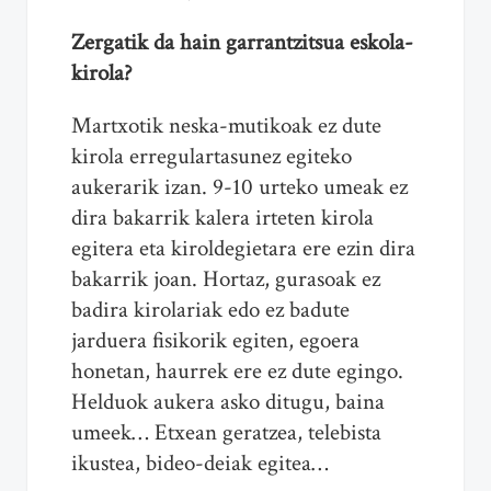
Zergatik da hain garrantzitsua eskola-
kirola?
Martxotik neska-mutikoak ez dute
kirola erregulartasunez egiteko
aukerarik izan. 9-10 urteko umeak ez
dira bakarrik kalera irteten kirola
egitera eta kiroldegietara ere ezin dira
bakarrik joan. Hortaz, gurasoak ez
badira kirolariak edo ez badute
jarduera fisikorik egiten, egoera
honetan, haurrek ere ez dute egingo.
Helduok aukera asko ditugu, baina
umeek… Etxean geratzea, telebista
ikustea, bideo-deiak egitea…