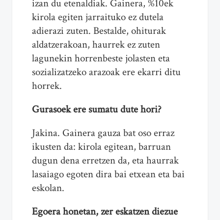
izan du etenaldiak. Gainera, %10ek
kirola egiten jarraituko ez dutela
adierazi zuten. Bestalde, ohiturak
aldatzerakoan, haurrek ez zuten
lagunekin horrenbeste jolasten eta
sozializatzeko arazoak ere ekarri ditu
horrek.
Gurasoek ere sumatu dute hori?
Jakina. Gainera gauza bat oso erraz
ikusten da: kirola egitean, barruan
dugun dena erretzen da, eta haurrak
lasaiago egoten dira bai etxean eta bai
eskolan.
Egoera honetan, zer eskatzen diezue