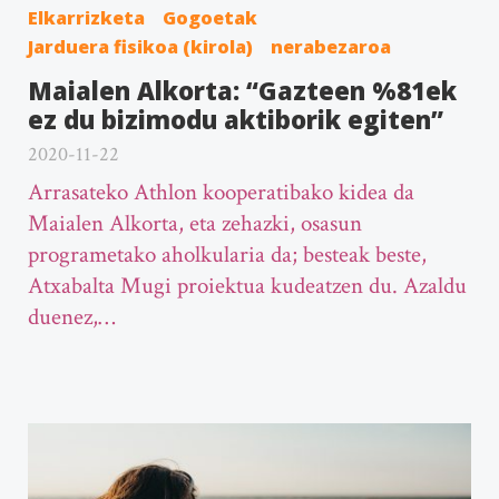
Elkarrizketa
Gogoetak
Jarduera fisikoa (kirola)
nerabezaroa
Maialen Alkorta: “Gazteen %81ek
ez du bizimodu aktiborik egiten”
2020-11-22
Arrasateko Athlon kooperatibako kidea da
Maialen Alkorta, eta zehazki, osasun
programetako aholkularia da; besteak beste,
Atxabalta Mugi proiektua kudeatzen du. Azaldu
duenez,…