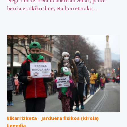
Negu amaiera eta udaberrian zehar, parke
berria eraikiko dute, eta horretarako…
Elkarrizketa
Jarduera fisikoa (kirola)
Legedia