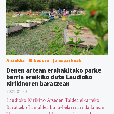
Aisialdia
Elikadura
Jolasparkeak
Denen artean erabakitako parke
berria eraikiko dute Laudioko
Kirikinoren baratzean
2021-01-30
Laudioko Kirikino Atseden Taldea elkarteko
Baratzeko Lantaldea buru-belarri ari da lanean.