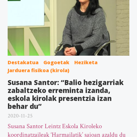
Destakatua
Gogoetak
Heziketa
Jarduera fisikoa (kirola)
Susana Santor: “Balio hezigarriak
zabaltzeko erreminta izanda,
eskola kirolak presentzia izan
behar du”
2020-11-25
Susana Santor Leintz Eskola Kiroleko
koordinatzaileak ‘Harmailatik’ saioan azaldu du