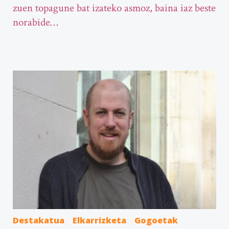
zuen topagune bat izateko asmoz, baina iaz beste
norabide…
Destakatua
Elkarrizketa
Gogoetak