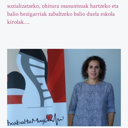
sozializatzeko, ohitura osasuntsuak hartzeko eta
balio hezigarriak zabaltzeko balio duela eskola
kirolak….