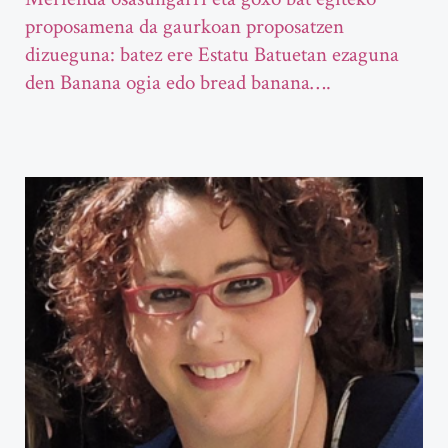
proposamena da gaurkoan proposatzen
dizueguna: batez ere Estatu Batuetan ezaguna
den Banana ogia edo bread banana….