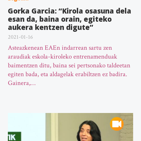
Gorka Garcia: “Kirola osasuna dela
esan da, baina orain, egiteko
aukera kentzen digute”
2021-01-16
Asteazkenean EAEn indarrean sartu zen
araudiak eskola-kiroleko entrenamenduak
baimentzen ditu, baina sei pertsonako taldeetan
egiten bada, eta aldagelak erabiltzen ez badira.
Gainera,…