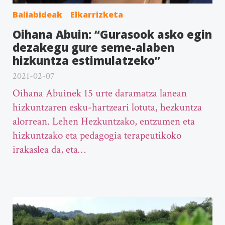
Baliabideak
Elkarrizketa
Oihana Abuin: “Gurasook asko egin
dezakegu gure seme-alaben
hizkuntza estimulatzeko”
2021-02-07
Oihana Abuinek 15 urte daramatza lanean
hizkuntzaren esku-hartzeari lotuta, hezkuntza
alorrean. Lehen Hezkuntzako, entzumen eta
hizkuntzako eta pedagogia terapeutikoko
irakaslea da, eta…