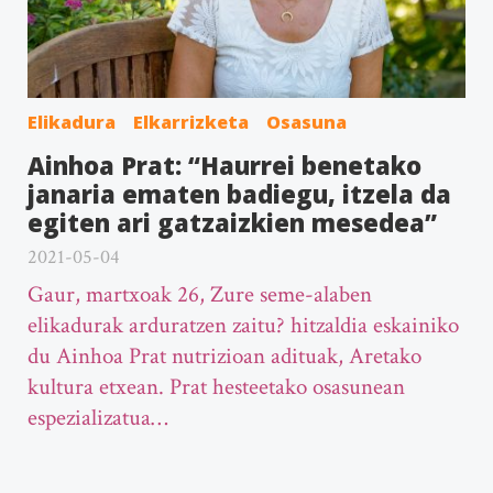
Elikadura
Elkarrizketa
Osasuna
Ainhoa Prat: “Haurrei benetako
janaria ematen badiegu, itzela da
egiten ari gatzaizkien mesedea”
2021-05-04
Gaur, martxoak 26, Zure seme-alaben
elikadurak arduratzen zaitu? hitzaldia eskainiko
du Ainhoa Prat nutrizioan adituak, Aretako
kultura etxean. Prat hesteetako osasunean
espezializatua…