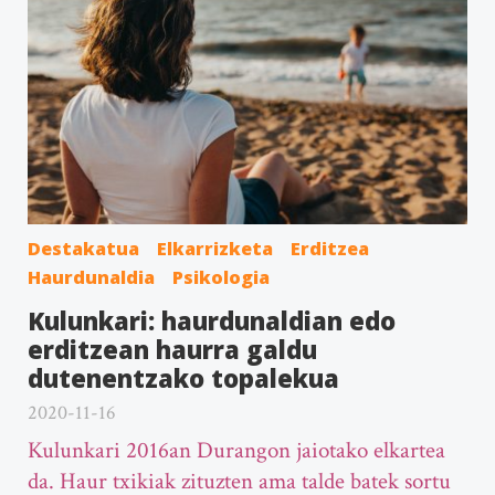
Destakatua
Elkarrizketa
Erditzea
Haurdunaldia
Psikologia
Kulunkari: haurdunaldian edo
erditzean haurra galdu
dutenentzako topalekua
2020-11-16
Kulunkari 2016an Durangon jaiotako elkartea
da. Haur txikiak zituzten ama talde batek sortu