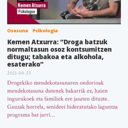
Osasuna
Psikologia
Kemen Atxurra: “Droga batzuk
normaltasun osoz kontsumitzen
ditugu; tabakoa eta alkohola,
esaterako”
2021-04-23
Drogekiko mendekotasunaren ondorioak
mendekotasuna dutenek bakarrik ez, haien
ingurukoek eta familiek ere jasaten dituzte.
Gauzak horrela, senideei bideratutako laguntza
programa bat jarri…