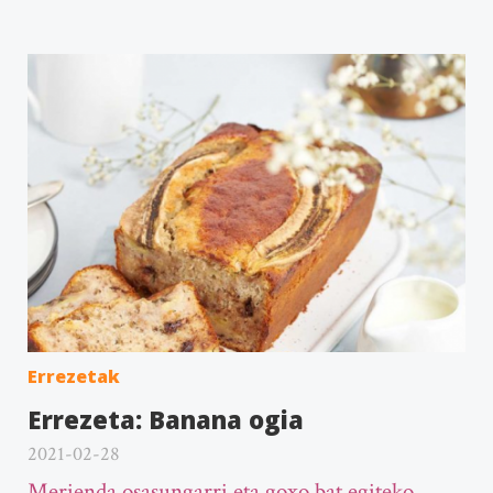
Errezetak
Errezeta: Banana ogia
2021-02-28
Merienda osasungarri eta goxo bat egiteko