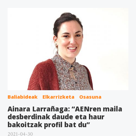
Baliabideak
Elkarrizketa
Osasuna
Ainara Larrañaga: “AENren maila
desberdinak daude eta haur
bakoitzak profil bat du”
2021-04-30