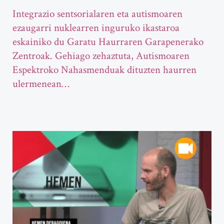
Integrazio sentsorialaren eta autismoaren
ezaugarri nuklearren inguruko ikastaroa
eskainiko du Garatu Haurraren Garapenerako
Zentroak. Gehiago zehaztuta, Autismoaren
Espektroko Nahasmenduak dituzten haurren
ulermenean…