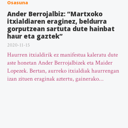
Osasuna
Ander Berrojalbiz: “Martxoko
itxialdiaren eraginez, beldurra
gorputzean sartuta dute hainbat
haur eta gaztek”
2020-11-15
Haurren itxialdirik ez manifestua kaleratu dute
aste honetan Ander Berrojalbizek eta Maider
Lopezek. Bertan, aurreko itxialdiak haurrengan
izan zituen eraginak aztertu, gainerako…