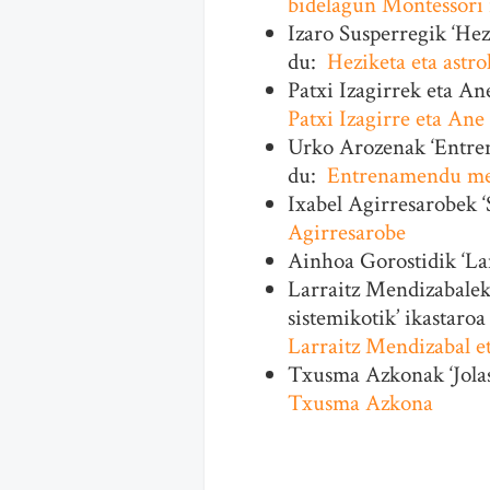
bidelagun Montessori 
Izaro Susperregik ‘Hez
du:
Heziketa eta astro
Patxi Izagirrek eta An
Patxi Izagirre eta Ane
Urko Arozenak ‘Entren
du:
Entrenamendu ment
Ixabel Agirresarobek ‘
Agirresarobe
Ainhoa Gorostidik ‘La
Larraitz Mendizabalek 
sistemikotik’ ikastaro
Larraitz Mendizabal et
Txusma Azkonak ‘Jolas
Txusma Azkona