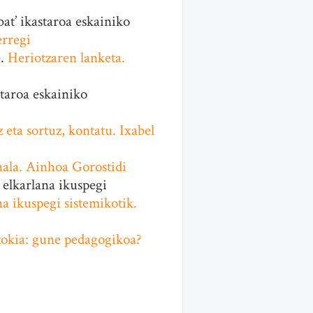
at’ ikastaroa eskainiko
erregi
e.
Heriotzaren lanketa.
taroa eskainiko
 eta sortuz, kontatu. Ixabel
ala. Ainhoa Gorostidi
 elkarlana ikuspegi
a ikuspegi sistemikotik.
tokia: gune pedagogikoa?