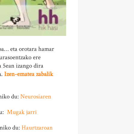
koa… eta orotara hamar
gurasoentzako ere
 5ean izango dira
n.
Izen-ematea zabalik
iniko du:
Neurosiaren
du:
Mugak jarri
iniko du:
Haurtzaroan