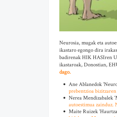
Neurosia, mugak eta autoes
ikastaro egongo dira irakas
badirenak HIK HASIren Uda
ikastaroak, Donostian, EHU
dago.
Ane Ablanedok ‘Neuros
prebentzioa bizitzare
Nerea Mendizabalek ‘M
autoestimua zainduz.
Maite Ruizek ‘Haurtza