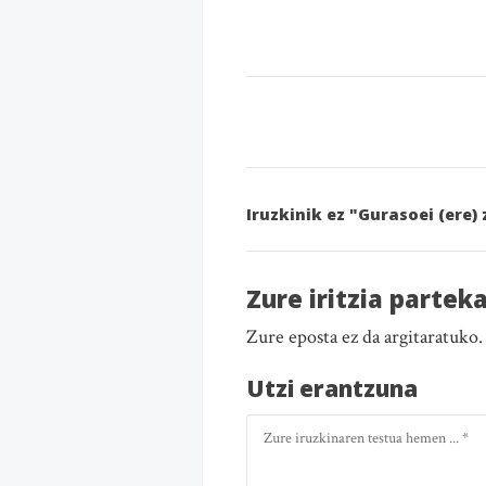
Iruzkinik ez "Gurasoei (er
Zure iritzia partek
Zure eposta ez da argitaratuko
Utzi erantzuna