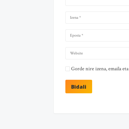
Gorde nire izena, emaila e