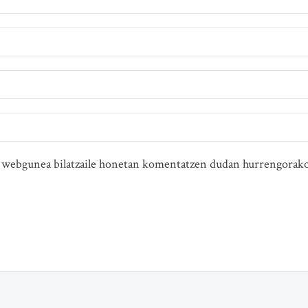
ta webgunea bilatzaile honetan komentatzen dudan hurrengorako