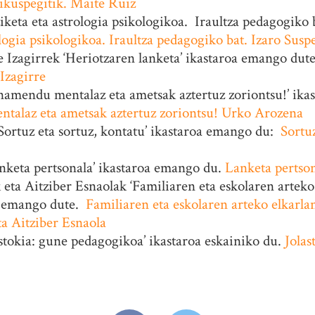
ikuspegitik. Maite Ruiz
iketa eta astrologia psikologikoa. Iraultza pedagogiko b
logia psikologikoa. Iraultza pedagogiko bat. Izaro Susp
e Izagirrek ‘Heriotzaren lanketa’ ikastaroa emango dut
 Izagirre
amendu mentalaz eta ametsak aztertuz zoriontsu!’ ikas
alaz eta ametsak aztertuz zoriontsu! Urko Arozena
Sortuz eta sortuz, kontatu’ ikastaroa emango du:
Sortuz
nketa pertsonala’ ikastaroa emango du.
Lanketa pertson
eta Aitziber Esnaolak ‘Familiaren eta eskolaren arteko
a emango dute.
Familiaren eta eskolaren arteko elkarlan
a Aitziber Esnaola
tokia: gune pedagogikoa’ ikastaroa eskainiko du.
Jolas