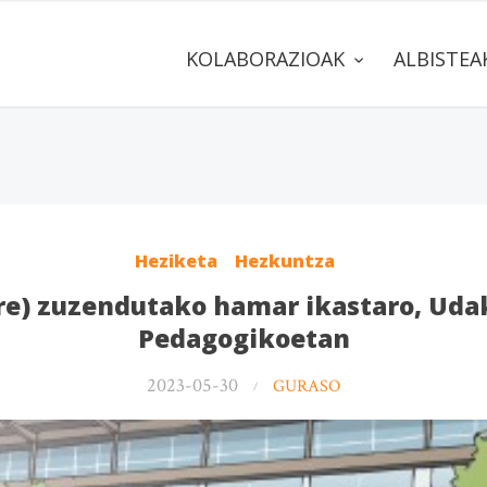
KOLABORAZIOAK
ALBISTE
Heziketa
Hezkuntza
ere) zuzendutako hamar ikastaro, Uda
Pedagogikoetan
2023-05-30
GURASO