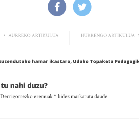
AURREKO ARTIKULUA
HURRENGO ARTIKULUA
e) zuzendutako hamar ikastaro, Udako Topaketa Pedagogi
atu nahi duzu?
. Derrigorrezko eremuak * bidez markatuta daude.