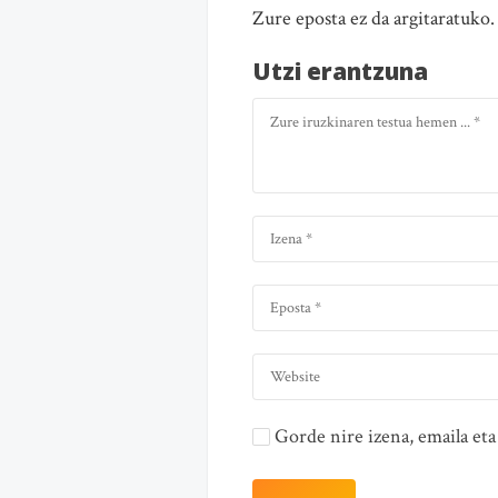
Zure eposta ez da argitaratuko
Utzi erantzuna
Gorde nire izena, emaila e