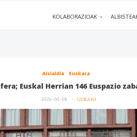
KOLABORAZIOAK
ALBISTE
Aisialdia
Euskara
sfera; Euskal Herrian 146 Euspazio zab
2026-05-08
GURASO