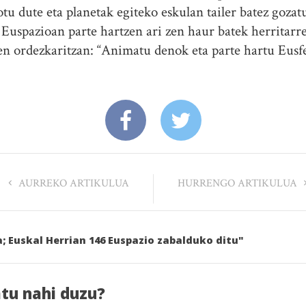
tu dute eta planetak egiteko eskulan tailer batez goza
Euspazioan parte hartzen ari zen haur batek herritarre
ien ordezkaritzan: “Animatu denok eta parte hartu Eusfe
AURREKO ARTIKULUA
HURRENGO ARTIKULUA
a; Euskal Herrian 146 Euspazio zabalduko ditu"
atu nahi duzu?