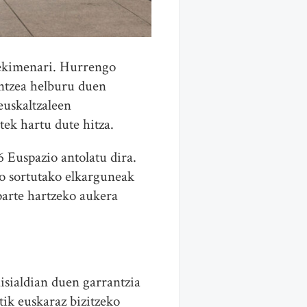
 ekimenari. Hurrengo
ntzea helburu duen
euskaltzaleen
ek hartu dute hitza.
 Euspazio antolatu dira.
ko sortutako elkarguneak
parte hartzeko aukera
isialdian duen garrantzia
ik euskaraz bizitzeko