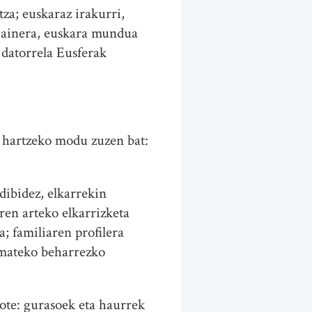
za; euskaraz irakurri,
 Gainera, euskara mundua
 datorrela Eusferak
e hartzeko modu zuzen bat:
dibidez, elkarrekin
rren arteko elkarrizketa
a; familiaren profilera
ramateko beharrezko
iote: gurasoek eta haurrek