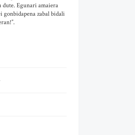
tu dute. Egunari amaiera
i gonbidapena zabal bidali
ran!”.