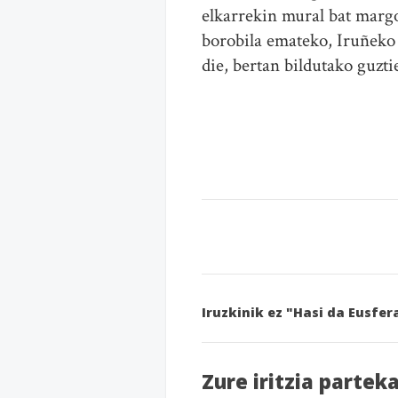
elkarrekin mural bat margo
borobila emateko, Iruñeko 
die, bertan bildutako guzt
Iruzkinik ez "Hasi da Eusfer
Zure iritzia partek