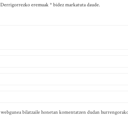
. Derrigorrezko eremuak * bidez markatuta daude.
ta webgunea bilatzaile honetan komentatzen dudan hurrengorako