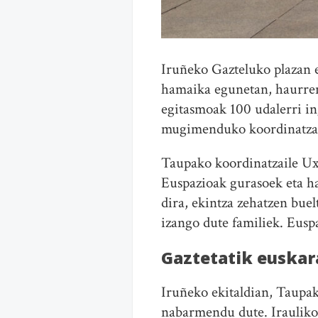
Iruñeko Gazteluko plazan 
hamaika egunetan, haurre
egitasmoak 100 udalerri in
mugimenduko koordinatzaile
Taupako koordinatzaile Uxu
Euspazioak gurasoek eta ha
dira, ekintza zehatzen bue
izango dute familiek. Eus
Gaztetatik euskara
Iruñeko ekitaldian, Taupak
nabarmendu dute. Irauliko 