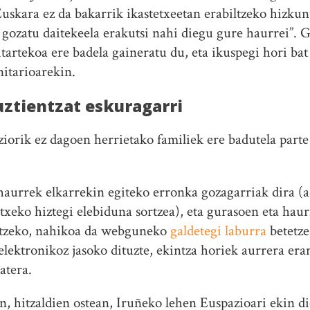
uskara ez da bakarrik ikastetxeetan erabiltzeko hizkunt
a gozatu daitekeela erakutsi nahi diegu gure haurrei”.
tartekoa ere badela gaineratu du, eta ikuspegi hori bat
itarioarekin.
uztientzat eskuragarri
iorik ez dagoen herrietako familiek ere badutela part
aurrek elkarrekin egiteko erronka gozagarriak dira (a
etxeko hiztegi elebiduna sortzea), eta gurasoen eta hau
sotzeko, nahikoa da webguneko
galdetegi laburra
betetze
elektronikoz jasoko dituzte, ekintza horiek aurrera e
atera.
an, hitzaldien ostean, Iruñeko lehen Euspazioari ekin d