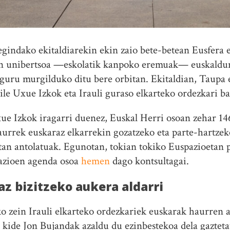
egindako ekitaldiarekin ekin zaio bete-betean Eusfera
n unibertsoa —eskolatik kanpoko eremuak— euskaldu
guru murgilduko ditu bere orbitan. Ekitaldian, Taupa 
 Uxue Izkok eta Irauli guraso elkarteko ordezkari bat
e Izkok iragarri duenez, Euskal Herri osoan zehar 146
urrek euskaraz elkarrekin gozatzeko eta parte-hartze
ltan antolatuak. Egunotan, tokian tokiko Euspazioetan 
pazioen agenda osoa
hemen
dago kontsultagai.
z bizitzeko aukera aldarri
o zein Irauli elkarteko ordezkariek euskarak haurren a
kide Jon Bujandak azaldu du ezinbestekoa dela gaztetat