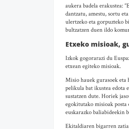
aukera badela erakustea: “E
dantzatu, amestu, sortu et
ulertzeko eta gorpuzteko bi
bultzatzen duen ildo komun
Etxeko misioak, g
Izkok gogorarazi du Euspaz
etxean egiteko misioak.
Misio hauek gurasoek eta h
pelikula bat ikustea edota 
sustatzen dute. Horiek ja
egokitutako misioak posta 
euskarazko baliabideekin b
Ekitaldiaren bigarren zati