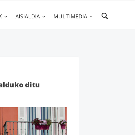
AK
AISIALDIA
MULTIMEDIA
alduko ditu