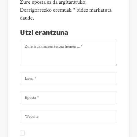
Zure eposta ez da argitaratuko.
Derrigorrezko eremuak * bidez markatuta
daude.
Utzi erantzuna