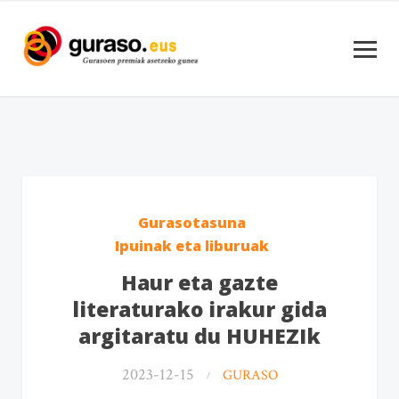
Gurasotasuna
Ipuinak eta liburuak
Haur eta gazte
literaturako irakur gida
argitaratu du HUHEZIk
2023-12-15
GURASO