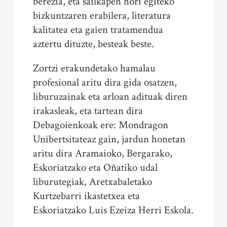
berezia, eta sailkapen hori egiteko
bizkuntzaren erabilera, literatura
kalitatea eta gaien tratamendua
aztertu dituzte, besteak beste.
Zortzi erakundetako hamalau
profesional aritu dira gida osatzen,
liburuzainak eta arloan adituak diren
irakasleak, eta tartean dira
Debagoienkoak ere: Mondragon
Unibertsitateaz gain, jardun honetan
aritu dira Aramaioko, Bergarako,
Eskoriatzako eta Oñatiko udal
liburutegiak, Aretxabaletako
Kurtzebarri ikastetxea eta
Eskoriatzako Luis Ezeiza Herri Eskola.