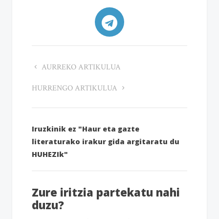
AURREKO ARTIKULUA
HURRENGO ARTIKULUA
Iruzkinik ez "Haur eta gazte
literaturako irakur gida argitaratu du
HUHEZIk"
Zure iritzia partekatu nahi
duzu?