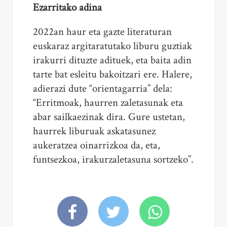
Ezarritako adina
2022an haur eta gazte literaturan
euskaraz argitaratutako liburu guztiak
irakurri dituzte adituek, eta baita adin
tarte bat esleitu bakoitzari ere. Halere,
adierazi dute “orientagarria” dela:
“Erritmoak, haurren zaletasunak eta
abar sailkaezinak dira. Gure ustetan,
haurrek liburuak askatasunez
aukeratzea oinarrizkoa da, eta,
funtsezkoa, irakurzaletasuna sortzeko”.