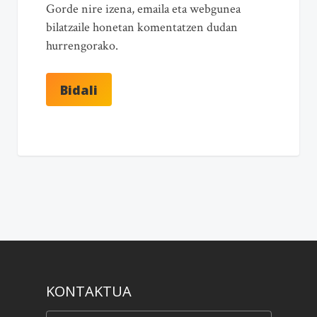
Gorde nire izena, emaila eta webgunea
bilatzaile honetan komentatzen dudan
hurrengorako.
KONTAKTUA