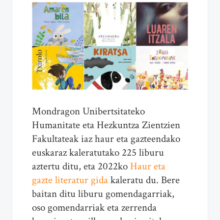
Mondragon Unibertsitateko
Humanitate eta Hezkuntza Zientzien
Fakultateak iaz haur eta gazteendako
euskaraz kaleratutako 225 liburu
aztertu ditu, eta 2022ko
Haur eta
gazte literatur gida
kaleratu du. Bere
baitan ditu liburu gomendagarriak,
oso gomendarriak eta zerrenda