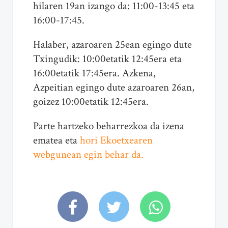
hilaren 19an izango da: 11:00-13:45 eta
16:00-17:45.
Halaber, azaroaren 25ean egingo dute
Txingudik: 10:00etatik 12:45era eta
16:00etatik 17:45era. Azkena,
Azpeitian egingo dute azaroaren 26an,
goizez 10:00etatik 12:45era.
Parte hartzeko beharrezkoa da izena
ematea eta
hori Ekoetxearen
webgunean egin behar da.