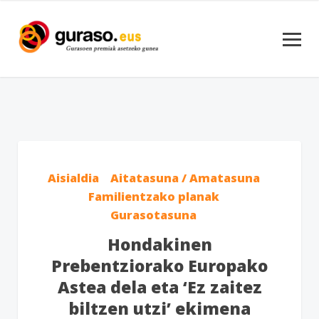
Aisialdia
Aitatasuna / Amatasuna
Familientzako planak
Gurasotasuna
Hondakinen
Prebentziorako Europako
Astea dela eta ‘Ez zaitez
biltzen utzi’ ekimena