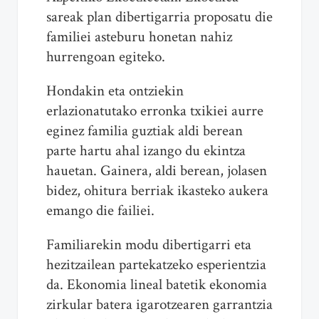
sareak plan dibertigarria proposatu die
familiei asteburu honetan nahiz
hurrengoan egiteko.
Hondakin eta ontziekin
erlazionatutako erronka txikiei aurre
eginez familia guztiak aldi berean
parte hartu ahal izango du ekintza
hauetan. Gainera, aldi berean, jolasen
bidez, ohitura berriak ikasteko aukera
emango die failiei.
Familiarekin modu dibertigarri eta
hezitzailean partekatzeko esperientzia
da. Ekonomia lineal batetik ekonomia
zirkular batera igarotzearen garrantzia