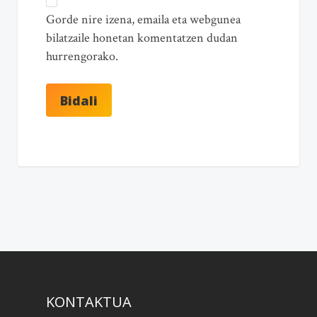
Gorde nire izena, emaila eta webgunea
bilatzaile honetan komentatzen dudan
hurrengorako.
KONTAKTUA