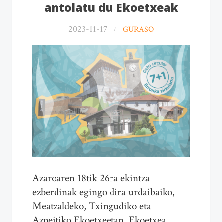
antolatu du Ekoetxeak
2023-11-17
GURASO
Azaroaren 18tik 26ra ekintza
ezberdinak egingo dira urdaibaiko,
Meatzaldeko, Txingudiko eta
Azpeitiko Ekoetxeetan. Ekoetxea