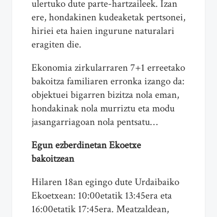
ulertuko dute parte-hartzaileek. Izan
ere, hondakinen kudeaketak pertsonei,
hiriei eta haien ingurune naturalari
eragiten die.
Ekonomia zirkularraren 7+1 erreetako
bakoitza familiaren erronka izango da:
objektuei bigarren bizitza nola eman,
hondakinak nola murriztu eta modu
jasangarriagoan nola pentsatu…
Egun ezberdinetan Ekoetxe
bakoitzean
Hilaren 18an egingo dute Urdaibaiko
Ekoetxean: 10:00etatik 13:45era eta
16:00etatik 17:45era. Meatzaldean,