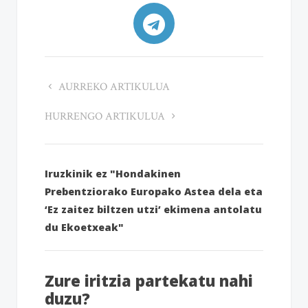
AURREKO ARTIKULUA
HURRENGO ARTIKULUA
Iruzkinik ez "Hondakinen
Prebentziorako Europako Astea dela eta
‘Ez zaitez biltzen utzi’ ekimena antolatu
du Ekoetxeak"
Zure iritzia partekatu nahi
duzu?