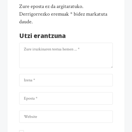
Zure eposta ez da argitaratuko.
Derrigorrezko eremuak * bidez markatuta
daude.
Utzi erantzuna