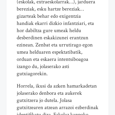
(eskolak, extraeskolarrak…), jarduera
bereziak, esku hartze bereziak…
gizarteak behar edo exigentzia
handiak ekarri dizkio infantziari, eta
hor dabiltza gure umeak heldu
desberdinen eskakizunei erantzun
ezinean. Zenbat eta urrutirago egon
umea helduaren espektatibatik,
orduan eta eskaera intentsiboagoa
izango du, jolaserako asti
gutxiagorekin.
Horrela, ikusi da azken hamarkadetan
jolaserako denbora eta aukerek
gutxitzera jo dutela. Jolasa
gutxitzearen atzean arrazoi ezberdinak
identifikatu dira. Eskolaz kanpoko