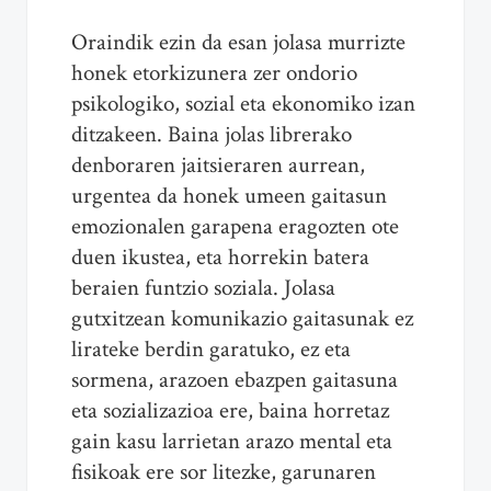
Oraindik ezin da esan jolasa murrizte
honek etorkizunera zer ondorio
psikologiko, sozial eta ekonomiko izan
ditzakeen. Baina jolas librerako
denboraren jaitsieraren aurrean,
urgentea da honek umeen gaitasun
emozionalen garapena eragozten ote
duen ikustea, eta horrekin batera
beraien funtzio soziala. Jolasa
gutxitzean komunikazio gaitasunak ez
lirateke berdin garatuko, ez eta
sormena, arazoen ebazpen gaitasuna
eta sozializazioa ere, baina horretaz
gain kasu larrietan arazo mental eta
fisikoak ere sor litezke, garunaren