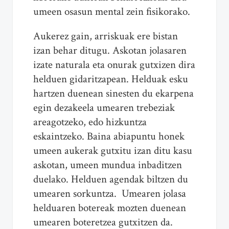
umeen osasun mental zein fisikorako.
Aukerez gain, arriskuak ere bistan
izan behar ditugu. Askotan jolasaren
izate naturala eta onurak gutxizen dira
helduen gidaritzapean. Helduak esku
hartzen duenean sinesten du ekarpena
egin dezakeela umearen trebeziak
areagotzeko, edo hizkuntza
eskaintzeko. Baina abiapuntu honek
umeen aukerak gutxitu izan ditu kasu
askotan, umeen mundua inbaditzen
duelako. Helduen agendak biltzen du
umearen sorkuntza. Umearen jolasa
helduaren botereak mozten duenean
umearen boteretzea gutxitzen da.