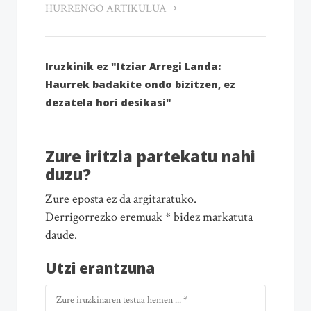
HURRENGO ARTIKULUA
Iruzkinik ez "Itziar Arregi Landa:
Haurrek badakite ondo bizitzen, ez
dezatela hori desikasi"
Zure iritzia partekatu nahi
duzu?
Zure eposta ez da argitaratuko.
Derrigorrezko eremuak * bidez markatuta
daude.
Utzi erantzuna