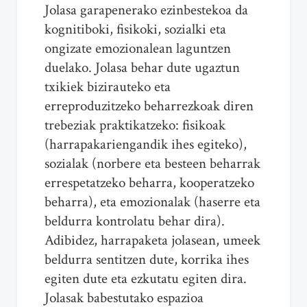
Jolasa garapenerako ezinbestekoa da
kognitiboki, fisikoki, sozialki eta
ongizate emozionalean laguntzen
duelako. Jolasa behar dute ugaztun
txikiek bizirauteko eta
erreproduzitzeko beharrezkoak diren
trebeziak praktikatzeko: fisikoak
(harrapakariengandik ihes egiteko),
sozialak (norbere eta besteen beharrak
errespetatzeko beharra, kooperatzeko
beharra), eta emozionalak (haserre eta
beldurra kontrolatu behar dira).
Adibidez, harrapaketa jolasean, umeek
beldurra sentitzen dute, korrika ihes
egiten dute eta ezkutatu egiten dira.
Jolasak babestutako espazioa