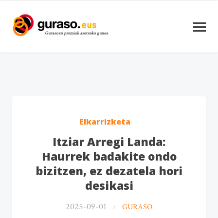
Elkarrizketa
Itziar Arregi Landa:
Haurrek badakite ondo
bizitzen, ez dezatela hori
desikasi
2025-09-01
GURASO