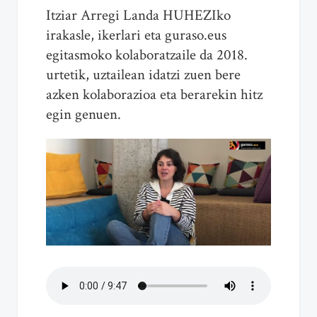
Itziar Arregi Landa HUHEZIko
irakasle, ikerlari eta guraso.eus
egitasmoko kolaboratzaile da 2018.
urtetik, uztailean idatzi zuen bere
azken kolaborazioa eta berarekin hitz
egin genuen.