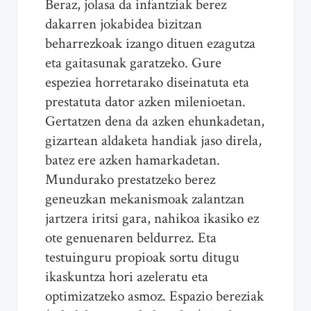
Beraz, jolasa da infantziak berez
dakarren jokabidea bizitzan
beharrezkoak izango dituen ezagutza
eta gaitasunak garatzeko. Gure
espeziea horretarako diseinatuta eta
prestatuta dator azken milenioetan.
Gertatzen dena da azken ehunkadetan,
gizartean aldaketa handiak jaso direla,
batez ere azken hamarkadetan.
Mundurako prestatzeko berez
geneuzkan mekanismoak zalantzan
jartzera iritsi gara, nahikoa ikasiko ez
ote genuenaren beldurrez. Eta
testuinguru propioak sortu ditugu
ikaskuntza hori azeleratu eta
optimizatzeko asmoz. Espazio bereziak