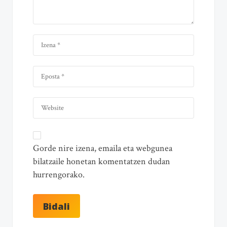
Gorde nire izena, emaila eta webgunea
bilatzaile honetan komentatzen dudan
hurrengorako.