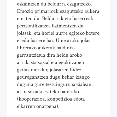
eskaintzen du beldurra ezagutzeko.
Emozio primarioak ezagutzeko aukera
ematen du. Beldurrak eta haserreak
pertsonifikatzea baimentzen du
jolasak, eta horiei aurre egiteko botere
eredu bat ere bai. Ume aroko jolas
librerako aukerak baldintza
garrantzitsua dira heldu aroko
arrakasta sozial eta egokitzapen
gaitasunerako; jolasaren bidez
geureganatzen dugu behar izango
duguna gure testuinguru sozialean:
arau soziala esateko baterako
(kooperazioa, konpetizioa edota
elkarren onarpena).