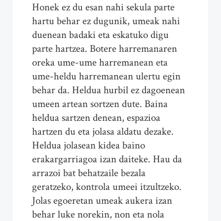
Honek ez du esan nahi sekula parte
hartu behar ez dugunik, umeak nahi
duenean badaki eta eskatuko digu
parte hartzea. Botere harremanaren
oreka ume-ume harremanean eta
ume-heldu harremanean ulertu egin
behar da. Heldua hurbil ez dagoenean
umeen artean sortzen dute. Baina
heldua sartzen denean, espazioa
hartzen du eta jolasa aldatu dezake.
Heldua jolasean kidea baino
erakargarriagoa izan daiteke. Hau da
arrazoi bat behatzaile bezala
geratzeko, kontrola umeei itzultzeko.
Jolas egoeretan umeak aukera izan
behar luke norekin, non eta nola