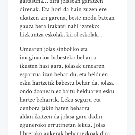
gaitasuna… dira jolasean garatzen
direnak. Eta hori da hain zuzen ere
ukatzen ari garena, beste modu batean
gauza bera irakatsi nahi izateko:
hizkuntza eskolak, kirol eskolak…
Umearen jolas sinboliko eta
imaginarioa babesteko beharra
ikusten hasi gara, jolasak umearen
esparrua izan behar du, eta helduen
esku hartzetik babestu behar da, jolasa
ondo doanean ez baitu helduaren esku
hartze beharrik. Leku seguru eta
denbora jakin baten beharra
aldarrikatzen da jolasa gara dadin,
eguneroko errutinetan lekua. Jolas
librerako aukerak beharrezkoak dira