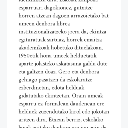
esparruari dagokionez, gutxitze
horren atzean dagoen arrazoietako bat
umeen denbora librea
instituzionalizatzeko joera da, ekintza
egituratuak sartuaz, horrek emaitza
akademikoak hobetuko dituelakoan.
1950etik hona umeek helduetatik
aparte jolasteko askatasuna galdu dute
eta galtzen doaz. Gero eta denbora
gehiago pasatzen da eskolaratze
ezberdinetan, edota helduak
gidatutako ekintzetan. Orain umeak
esparru ez-formalean daudenean ere
helduek zuzendutako kirol edo jokotan
aritzen dira. Etxean berriz, eskolako
lanak egiteko denbora ere igo egin da,