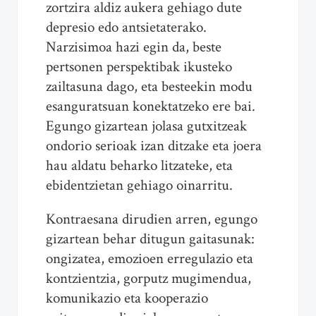
zortzira aldiz aukera gehiago dute
depresio edo antsietaterako.
Narzisimoa hazi egin da, beste
pertsonen perspektibak ikusteko
zailtasuna dago, eta besteekin modu
esanguratsuan konektatzeko ere bai.
Egungo gizartean jolasa gutxitzeak
ondorio serioak izan ditzake eta joera
hau aldatu beharko litzateke, eta
ebidentzietan gehiago oinarritu.
Kontraesana dirudien arren, egungo
gizartean behar ditugun gaitasunak:
ongizatea, emozioen erregulazio eta
kontzientzia, gorputz mugimendua,
komunikazio eta kooperazio