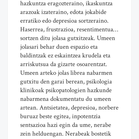
hazkuntza eragozteraino, ikaskuntza
arazoak izateraino, edota jokabide
erratiko edo depresioa sortzeraino.
Haserrea, frustrazioa, resentimentua…
sortzen ditu jolasa gutxitzeak. Umeen
jolasari behar duen espazio eta
baldintzak ez eskaintzea krudela eta
arriskutsua da gizarte osoarentzat.
Umeen arteko jolas librea nabarmen
gutxitu den garai berean, psikologia
klinikoak psikopatologien hazkunde
nabarmena dokumentatu du umeen
artean. Antsietatea, depresioa, norbere
buruaz beste egitea, inpotentzia
sentsazioa hazi egin da ume, nerabe
zein helduengan. Nerabeak bostetik