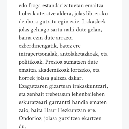
edo froga estandarizatuetan emaitza
hobeak ateratze aldera, jolas librerako
denbora gutxitu egin zaie. Irakasleek
jolas gehiago sartu nahi dute gelan,
baina ezin dute arrazoi
ezberdinengatik, batez ere
intrapertsonalak, antolaketazkoak, eta
politikoak. Presioa sumatzen dute
emaitza akademikoak lortzeko, eta
horrek jolasa galtzea dakar.
Ezagutzaren gizartean irakaskuntzari,
eta zenbait trebetasun lehenbailehen
eskuratzeari garrantzi handia ematen
zaio, baita Haur Hezkuntzan ere.
Ondorioz, jolasa gutxitzea ekartzen
du.