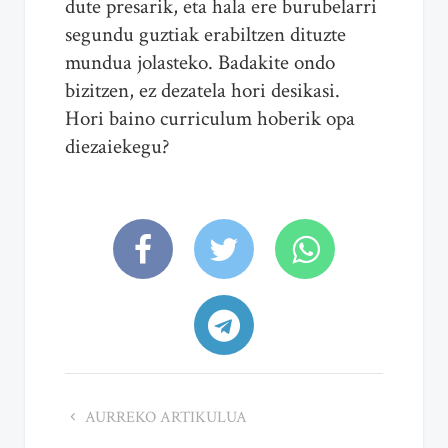
dute presarik, eta hala ere burubelarri
segundu guztiak erabiltzen dituzte
mundua jolasteko. Badakite ondo
bizitzen, ez dezatela hori desikasi.
Hori baino curriculum hoberik opa
diezaiekegu?
AURREKO ARTIKULUA