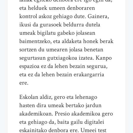
eta helduek umeen denboraren
kontrol askoz gehiago dute. Gainera,
ikusi da gurasoek beldurra dutela
umeak bigilatu gabeko jolasean
baimentzeko, eta aldaketa honek berak
sortzen du umearen jolasa benetan
segurtasun gutxiagokoa izatea. Kanpo
espazioa ez da lehen bezain segurua,
eta ez da lehen bezain erakargarria
ere.
Eskolan aldiz, gero eta lehenago
hasten dira umeak bertako jardun
akademikoan. Presio akademikoa gero
eta gehiago da, baita gailu digitalei
eskainitako denbora ere. Umeei test