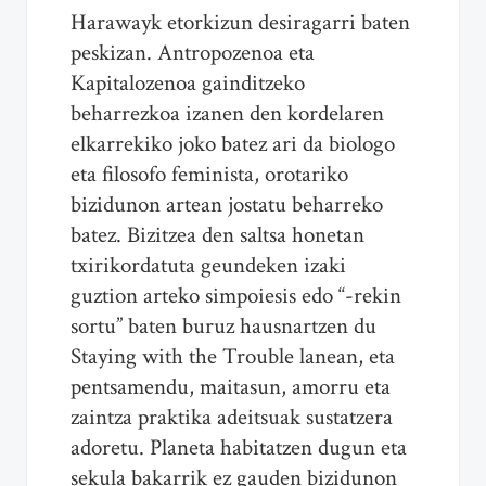
Harawayk etorkizun desiragarri baten
peskizan. Antropozenoa eta
Kapitalozenoa gainditzeko
beharrezkoa izanen den kordelaren
elkarrekiko joko batez ari da biologo
eta filosofo feminista, orotariko
bizidunon artean jostatu beharreko
batez. Bizitzea den saltsa honetan
txirikordatuta geundeken izaki
guztion arteko simpoiesis edo “-rekin
sortu” baten buruz hausnartzen du
Staying with the Trouble lanean, eta
pentsamendu, maitasun, amorru eta
zaintza praktika adeitsuak sustatzera
adoretu. Planeta habitatzen dugun eta
sekula bakarrik ez gauden bizidunon