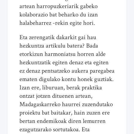
artean harropuzkeriarik gabeko
kolaborazio bat beharko du izan
halabeharrez -rekin egite hori.
Eta zerengatik dakarkit gai hau
hezkuntza artikulu batera? Bada
etorkizun harmoniatsu horren alde
hezkuntzatik egiten denaz eta egiten
ez denaz pentsatzeko aukera paregabea
ematen digulako kontu honek guztiak.
Izan ere, liburuan, berak praktika
ontzat jotzen dituenen artean,
Madagaskarreko haurrei zuzendutako
proiektu bat baitakar, hain zuzen ere
bertan endemikoak diren lemurren
ezagutzarako sortutakoa. Eta