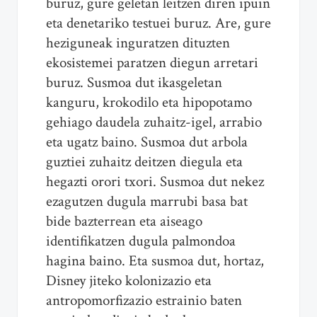
buruz, gure geletan leitzen diren ipuin
eta denetariko testuei buruz. Are, gure
heziguneak inguratzen dituzten
ekosistemei paratzen diegun arretari
buruz. Susmoa dut ikasgeletan
kanguru, krokodilo eta hipopotamo
gehiago daudela zuhaitz-igel, arrabio
eta ugatz baino. Susmoa dut arbola
guztiei zuhaitz deitzen diegula eta
hegazti orori txori. Susmoa dut nekez
ezagutzen dugula marrubi basa bat
bide bazterrean eta aiseago
identifikatzen dugula palmondoa
hagina baino. Eta susmoa dut, hortaz,
Disney jiteko kolonizazio eta
antropomorfizazio estrainio baten