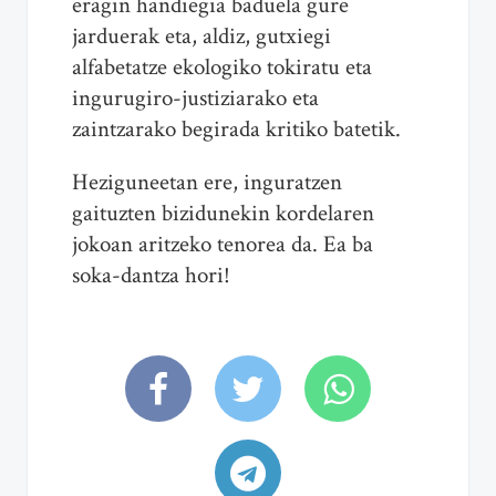
eragin handiegia baduela gure
jarduerak eta, aldiz, gutxiegi
alfabetatze ekologiko tokiratu eta
ingurugiro-justiziarako eta
zaintzarako begirada kritiko batetik.
Heziguneetan ere, inguratzen
gaituzten bizidunekin kordelaren
jokoan aritzeko tenorea da. Ea ba
soka-dantza hori!