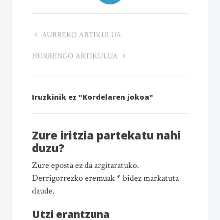
AURREKO ARTIKULUA
HURRENGO ARTIKULUA
Iruzkinik ez "Kordelaren jokoa"
Zure iritzia partekatu nahi
duzu?
Zure eposta ez da argitaratuko.
Derrigorrezko eremuak * bidez markatuta
daude.
Utzi erantzuna