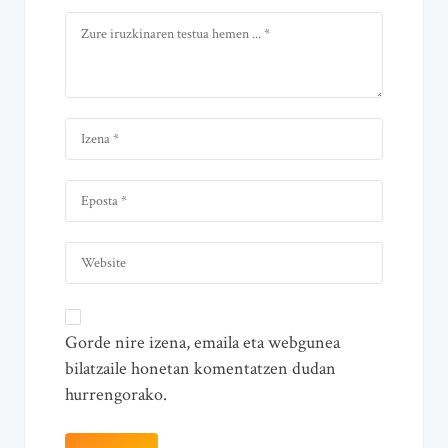
Gorde nire izena, emaila eta webgunea
bilatzaile honetan komentatzen dudan
hurrengorako.