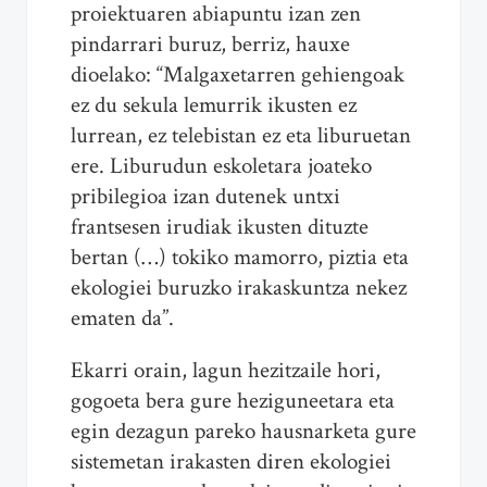
proiektuaren abiapuntu izan zen
pindarrari buruz, berriz, hauxe
dioelako: “Malgaxetarren gehiengoak
ez du sekula lemurrik ikusten ez
lurrean, ez telebistan ez eta liburuetan
ere. Liburudun eskoletara joateko
pribilegioa izan dutenek untxi
frantsesen irudiak ikusten dituzte
bertan (…) tokiko mamorro, piztia eta
ekologiei buruzko irakaskuntza nekez
ematen da”.
Ekarri orain, lagun hezitzaile hori,
gogoeta bera gure heziguneetara eta
egin dezagun pareko hausnarketa gure
sistemetan irakasten diren ekologiei