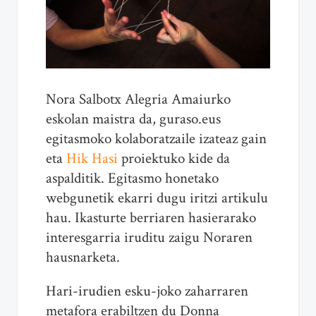
Nora Salbotx Alegria Amaiurko
eskolan maistra da, guraso.eus
egitasmoko kolaboratzaile izateaz gain
eta
Hik Hasi
proiektuko kide da
aspalditik. Egitasmo honetako
webgunetik ekarri dugu iritzi artikulu
hau. Ikasturte berriaren hasierarako
interesgarria iruditu zaigu Noraren
hausnarketa.
Hari-irudien esku-joko zaharraren
metafora erabiltzen du Donna