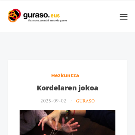
Hezkuntza
Kordelaren jokoa
2025-09-02
GURASO