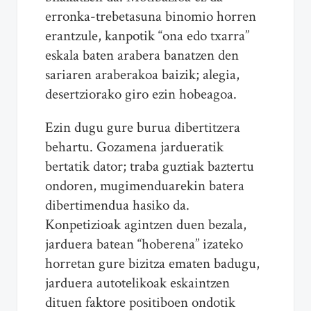
erronka-trebetasuna binomio horren
erantzule, kanpotik “ona edo txarra”
eskala baten arabera banatzen den
sariaren araberakoa baizik; alegia,
desertziorako giro ezin hobeagoa.
Ezin dugu gure burua dibertitzera
behartu. Gozamena jardueratik
bertatik dator; traba guztiak baztertu
ondoren, mugimenduarekin batera
dibertimendua hasiko da.
Konpetizioak agintzen duen bezala,
jarduera batean “hoberena” izateko
horretan gure bizitza ematen badugu,
jarduera autotelikoak eskaintzen
dituen faktore positiboen ondotik