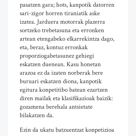
pasatzen gara; hots, kanpotik datorren
sari-zigor horren tiraniatik aske
izatea. Jarduera motorrak plazerra
sortzeko trebetasuna eta erronken
artean etengabeko elkarrekintza dago,
eta, beraz, kontuz erronkak
proporziogabetasunez gehiegi
eskatzen duenean. Kasu honetan
arazoa ez da izaten norberak bere
buruari eskatzen diona, kanpotik
egitura konpetitibo batean ezartzen
diren mailak eta klasifikazioak baizik:
gozamena berehala antsietate
bilakatzen da.
Ezin da ukatu batzuentzat konpetizioa