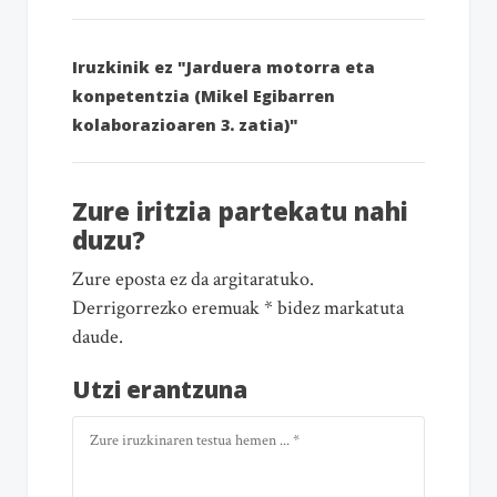
Iruzkinik ez "Jarduera motorra eta
konpetentzia (Mikel Egibarren
kolaborazioaren 3. zatia)"
Zure iritzia partekatu nahi
duzu?
Zure eposta ez da argitaratuko.
Derrigorrezko eremuak * bidez markatuta
daude.
Utzi erantzuna