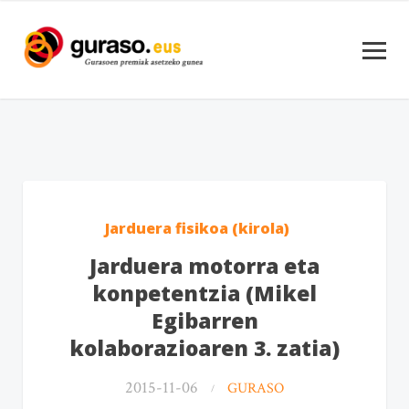
Jarduera fisikoa (kirola)
Jarduera motorra eta
konpetentzia (Mikel
Egibarren
kolaborazioaren 3. zatia)
2015-11-06
GURASO