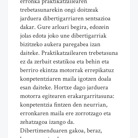
erronka praktikatzailearen
trebetasunarekin ongi doitzeak
jarduera dibertigarriaren sentsazioa
dakar. Gure arloari begira, edozein
jolas edota joko une dibertigarriak
bizitzeko aukera paregabea izan
daiteke. Praktikatzailearen trebetasuna
ez da zerbait estatikoa eta behin eta
berriro ekintza motorrak errepikatuz
konpetentziaren maila igotzen doala
esan daiteke. Hortxe dago jarduera
motorra egitearen erakargarritasuna:
konpetentzia fintzen den neurrian,
erronkaren maila ere zorrotzago eta
zehatzagoa izango da.
Dibertimenduaren gakoa, beraz,