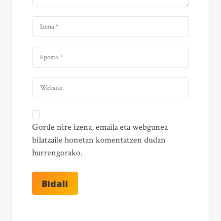
Gorde nire izena, emaila eta webgunea
bilatzaile honetan komentatzen dudan
hurrengorako.