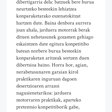
dibertigarria dela: batzuek bere burua
neurtzeko besteekin lehiatzea
konparaketarako eszenatokitzat
hartzen dute. Baina denbora aurrera
joan ahala, jarduera motorrak berak
dituen xehetasunek gozamen gehiago
eskaintzen dute egitura konpetitibo
batean norbere burua besteekin
konparaketan aritzeak sortzen duen
dibertsioa baino. Horra hor, agian,
nerabetasunaren garaian kirol
praktikaren inguruan dagoen
desertzioaren arrazoi
nagusienetarikoa: jarduera
motorraren praktikak, aparteko
pretentsio konpetitiborik gabe,