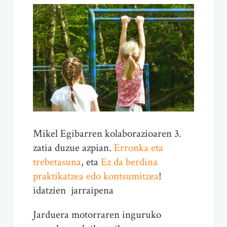
Mikel Egibarren kolaborazioaren 3.
zatia duzue azpian.
Erronka eta
trebetasuna
, eta
Ez da berdina
praktikatzea edo kontsumitzea
!
idatzien jarraipena
Jarduera motorraren inguruko