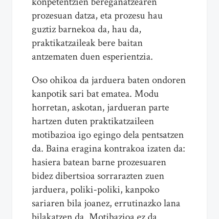
konpetentzien bereganatzearen
prozesuan datza, eta prozesu hau
guztiz barnekoa da, hau da,
praktikatzaileak bere baitan
antzematen duen esperientzia.
Oso ohikoa da jarduera baten ondoren
kanpotik sari bat ematea. Modu
horretan, askotan, jardueran parte
hartzen duten praktikatzaileen
motibazioa igo egingo dela pentsatzen
da. Baina eragina kontrakoa izaten da:
hasiera batean barne prozesuaren
bidez dibertsioa sorrarazten zuen
jarduera, poliki-poliki, kanpoko
sariaren bila joanez, errutinazko lana
bilakatzen da. Motibazioa ez da