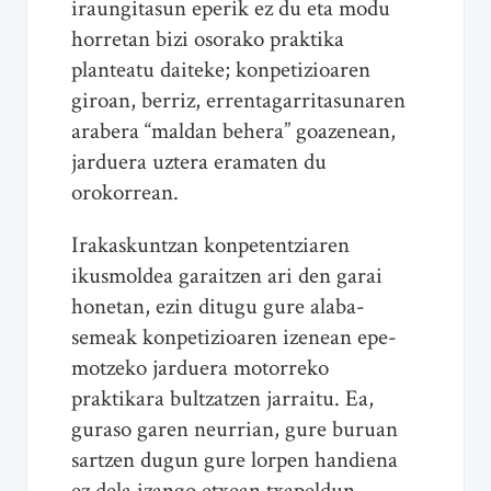
iraungitasun eperik ez du eta modu
horretan bizi osorako praktika
planteatu daiteke; konpetizioaren
giroan, berriz, errentagarritasunaren
arabera “maldan behera” goazenean,
jarduera uztera eramaten du
orokorrean.
Irakaskuntzan konpetentziaren
ikusmoldea garaitzen ari den garai
honetan, ezin ditugu gure alaba-
semeak konpetizioaren izenean epe-
motzeko jarduera motorreko
praktikara bultzatzen jarraitu. Ea,
guraso garen neurrian, gure buruan
sartzen dugun gure lorpen handiena
ez dela izango etxean txapeldun