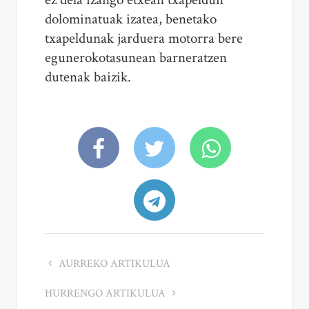
dolominatuak izatea, benetako
txapeldunak jarduera motorra bere
egunerokotasunean barneratzen
dutenak baizik.
AURREKO ARTIKULUA
HURRENGO ARTIKULUA