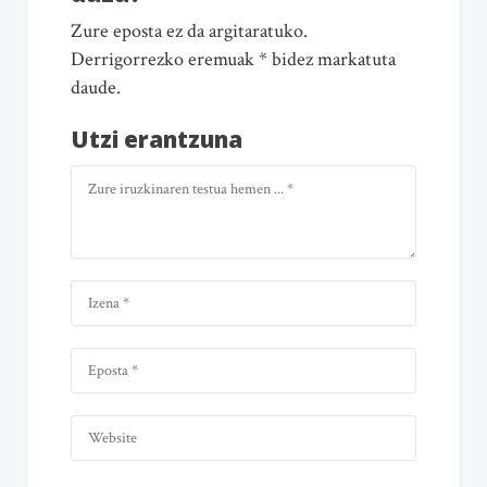
Zure eposta ez da argitaratuko.
Derrigorrezko eremuak * bidez markatuta
daude.
Utzi erantzuna