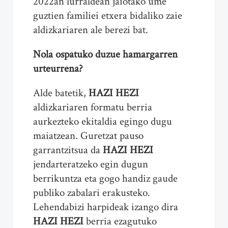
2022an lurraldean jaiotako ume
guztien familiei etxera bidaliko zaie
aldizkariaren ale berezi bat.
Nola ospatuko duzue hamargarren
urteurrena?
Alde batetik,
HAZI HEZI
aldizkariaren formatu berria
aurkezteko ekitaldia egingo dugu
maiatzean. Guretzat pauso
garrantzitsua da
HAZI HEZI
jendarteratzeko egin dugun
berrikuntza eta gogo handiz gaude
publiko zabalari erakusteko.
Lehendabizi harpideak izango dira
HAZI HEZI
berria ezagutuko