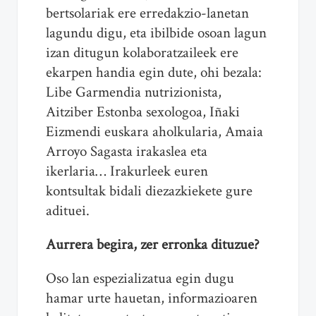
bertsolariak ere erredakzio-lanetan
lagundu digu, eta ibilbide osoan lagun
izan ditugun kolaboratzaileek ere
ekarpen handia egin dute, ohi bezala:
Libe Garmendia nutrizionista,
Aitziber Estonba sexologoa, Iñaki
Eizmendi euskara aholkularia, Amaia
Arroyo Sagasta irakaslea eta
ikerlaria… Irakurleek euren
kontsultak bidali diezazkiekete gure
adituei.
Aurrera begira, zer erronka dituzue?
Oso lan espezializatua egin dugu
hamar urte hauetan, informazioaren