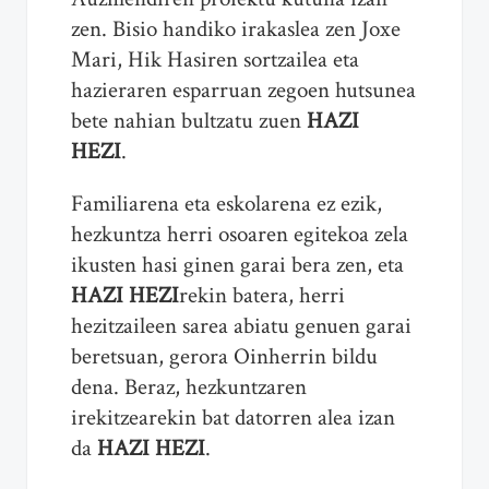
zen. Bisio handiko irakaslea zen Joxe
Mari, Hik Hasiren sortzailea eta
hazieraren esparruan zegoen hutsunea
bete nahian bultzatu zuen
HAZI
HEZI
.
Familiarena eta eskolarena ez ezik,
hezkuntza herri osoaren egitekoa zela
ikusten hasi ginen garai bera zen, eta
HAZI HEZI
rekin batera, herri
hezitzaileen sarea abiatu genuen garai
beretsuan, gerora Oinherrin bildu
dena. Beraz, hezkuntzaren
irekitzearekin bat datorren alea izan
da
HAZI HEZI
.