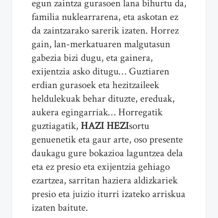
egun zaintza gurasoen lana bihurtu da,
familia nuklearrarena, eta askotan ez
da zaintzarako sarerik izaten. Horrez
gain, lan-merkatuaren malgutasun
gabezia bizi dugu, eta gainera,
exijentzia asko ditugu… Guztiaren
erdian gurasoek eta hezitzaileek
heldulekuak behar dituzte, ereduak,
aukera egingarriak… Horregatik
guztiagatik,
HAZI HEZI
sortu
genuenetik eta gaur arte, oso presente
daukagu gure bokazioa laguntzea dela
eta ez presio eta exijentzia gehiago
ezartzea, sarritan haziera aldizkariek
presio eta juizio iturri izateko arriskua
izaten baitute.