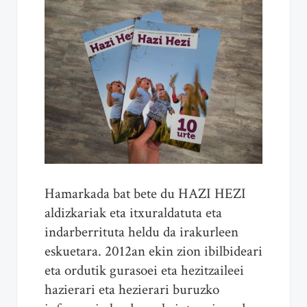
Hamarkada bat bete du HAZI HEZI
aldizkariak eta itxuraldatuta eta
indarberrituta heldu da irakurleen
eskuetara. 2012an ekin zion ibilbideari
eta ordutik gurasoei eta hezitzaileei
hazierari eta hezierari buruzko