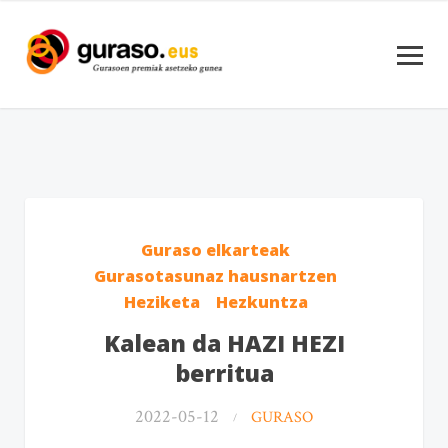
Guraso elkarteak
Gurasotasunaz hausnartzen
Heziketa
Hezkuntza
Kalean da HAZI HEZI
berritua
2022-05-12
GURASO