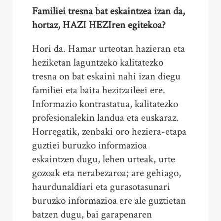
Familiei tresna bat eskaintzea izan da,
hortaz, HAZI HEZIren egitekoa?
Hori da. Hamar urteotan hazieran eta
heziketan laguntzeko kalitatezko
tresna on bat eskaini nahi izan diegu
familiei eta baita hezitzaileei ere.
Informazio kontrastatua, kalitatezko
profesionalekin landua eta euskaraz.
Horregatik, zenbaki oro heziera-etapa
guztiei buruzko informazioa
eskaintzen dugu, lehen urteak, urte
gozoak eta nerabezaroa; are gehiago,
haurdunaldiari eta gurasotasunari
buruzko informazioa ere ale guztietan
batzen dugu, bai garapenaren