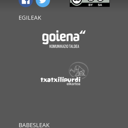
EGILEAK
BABESLEAK