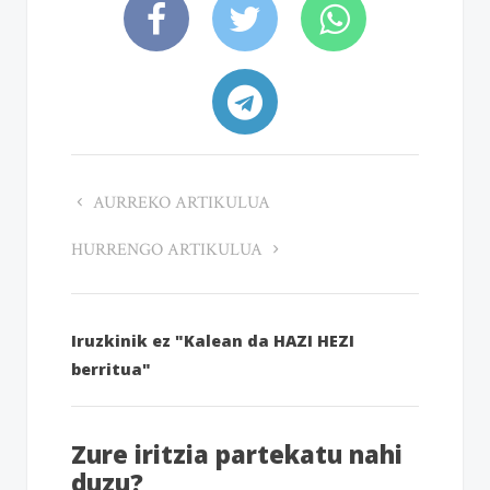
AURREKO ARTIKULUA
HURRENGO ARTIKULUA
Iruzkinik ez "Kalean da HAZI HEZI
berritua"
Zure iritzia partekatu nahi
duzu?