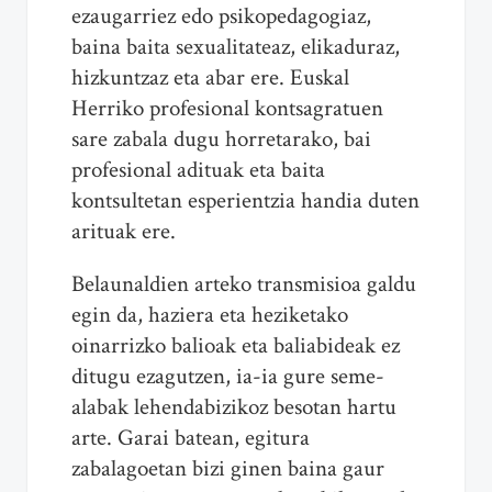
ezaugarriez edo psikopedagogiaz,
baina baita sexualitateaz, elikaduraz,
hizkuntzaz eta abar ere. Euskal
Herriko profesional kontsagratuen
sare zabala dugu horretarako, bai
profesional adituak eta baita
kontsultetan esperientzia handia duten
arituak ere.
Belaunaldien arteko transmisioa galdu
egin da, haziera eta heziketako
oinarrizko balioak eta baliabideak ez
ditugu ezagutzen, ia-ia gure seme-
alabak lehendabizikoz besotan hartu
arte. Garai batean, egitura
zabalagoetan bizi ginen baina gaur