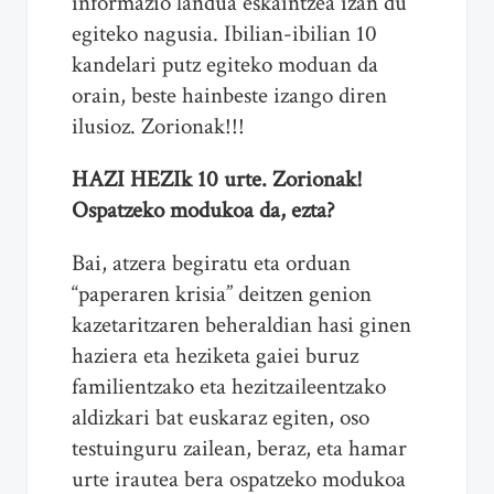
informazio landua eskaintzea izan du
egiteko nagusia. Ibilian-ibilian 10
kandelari putz egiteko moduan da
orain, beste hainbeste izango diren
ilusioz. Zorionak!!!
HAZI HEZIk 10 urte. Zorionak!
Ospatzeko modukoa da, ezta?
Bai, atzera begiratu eta orduan
“paperaren krisia” deitzen genion
kazetaritzaren beheraldian hasi ginen
haziera eta heziketa gaiei buruz
familientzako eta hezitzaileentzako
aldizkari bat euskaraz egiten, oso
testuinguru zailean, beraz, eta hamar
urte irautea bera ospatzeko modukoa