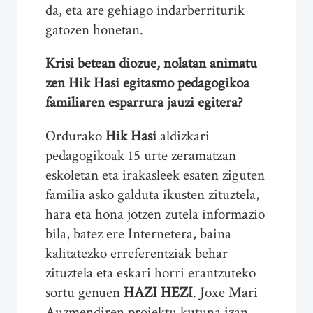
da, eta are gehiago indarberriturik
gatozen honetan.
Krisi betean diozue, nolatan animatu
zen Hik Hasi egitasmo pedagogikoa
familiaren esparrura jauzi egitera?
Ordurako
Hik Hasi
aldizkari
pedagogikoak 15 urte zeramatzan
eskoletan eta irakasleek esaten ziguten
familia asko galduta ikusten zituztela,
hara eta hona jotzen zutela informazio
bila, batez ere Internetera, baina
kalitatezko erreferentziak behar
zituztela eta eskari horri erantzuteko
sortu genuen
HAZI HEZI
. Joxe Mari
Auzmendiren proiektu kutuna izan