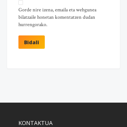
Gorde nire izena, emaila eta webgunea
bilatzaile honetan komentatzen dudan
hurrengorako.
KONTAKTUA