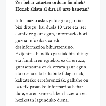
Zer behar zituzten orduan familiek?
Horiek aldatu al dira 10 urte hauetan?
Informazio asko, gehiegiko garaiak
bizi ditugu, bai duela 10 urte eta zer
esanik ez gaur egun, informazio hori
guztia infoxikazioa edo
desinformazioa bihurtzeraino.
Exijentzia handiko garaiak bizi ditugu
eta familiaren egitekoa ez da erraza,
gurasotasuna ez da erraza gaur egun,
eta tresna edo baliabide fidagarriak,
kalitatezko erreferentziak, galbahe on
batetik pasatako informazioa behar
dute, euren seme-alaben hazieran eta
heziketan lagunduko diena.