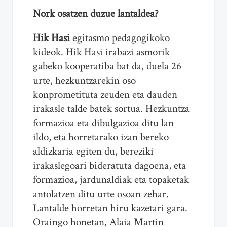
Nork osatzen duzue lantaldea?
Hik Hasi
egitasmo pedagogikoko
kideok. Hik Hasi irabazi asmorik
gabeko kooperatiba bat da, duela 26
urte, hezkuntzarekin oso
konprometituta zeuden eta dauden
irakasle talde batek sortua. Hezkuntza
formazioa eta dibulgazioa ditu lan
ildo, eta horretarako izan bereko
aldizkaria egiten du, bereziki
irakaslegoari bideratuta dagoena, eta
formazioa, jardunaldiak eta topaketak
antolatzen ditu urte osoan zehar.
Lantalde horretan hiru kazetari gara.
Oraingo honetan, Alaia Martin