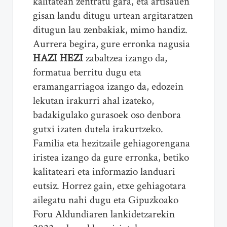
kalitatean zentratu gara, eta artisauen
gisan landu ditugu urtean argitaratzen
ditugun lau zenbakiak, mimo handiz.
Aurrera begira, gure erronka nagusia
HAZI HEZI
zabaltzea izango da,
formatua berritu dugu eta
eramangarriagoa izango da, edozein
lekutan irakurri ahal izateko,
badakigulako gurasoek oso denbora
gutxi izaten dutela irakurtzeko.
Familia eta hezitzaile gehiagorengana
iristea izango da gure erronka, betiko
kalitateari eta informazio landuari
eutsiz. Horrez gain, etxe gehiagotara
ailegatu nahi dugu eta Gipuzkoako
Foru Aldundiaren lankidetzarekin