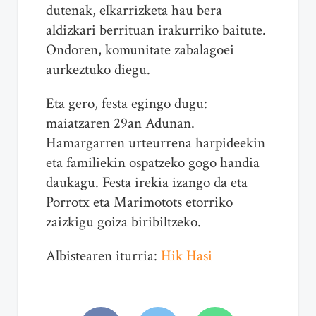
dutenak, elkarrizketa hau bera
aldizkari berrituan irakurriko baitute.
Ondoren, komunitate zabalagoei
aurkeztuko diegu.
Eta gero, festa egingo dugu:
maiatzaren 29an Adunan.
Hamargarren urteurrena harpideekin
eta familiekin ospatzeko gogo handia
daukagu. Festa irekia izango da eta
Porrotx eta Marimotots etorriko
zaizkigu goiza biribiltzeko.
Albistearen iturria:
Hik Hasi