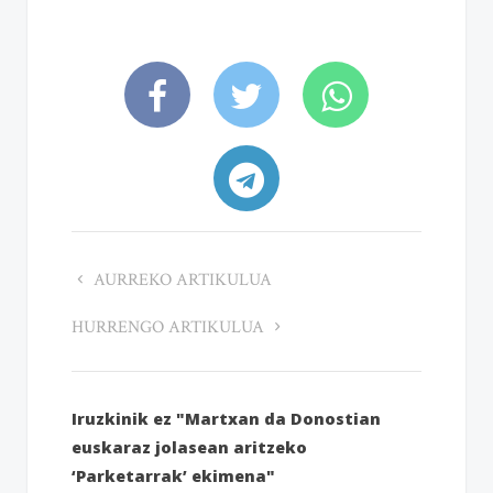
AURREKO ARTIKULUA
HURRENGO ARTIKULUA
Iruzkinik ez "Martxan da Donostian
euskaraz jolasean aritzeko
‘Parketarrak’ ekimena"