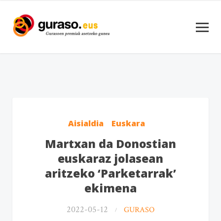
Aisialdia
Euskara
Martxan da Donostian
euskaraz jolasean
aritzeko ‘Parketarrak’
ekimena
2022-05-12
GURASO