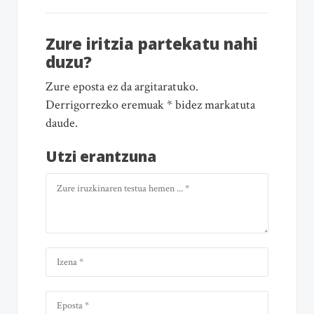
Zure iritzia partekatu nahi
duzu?
Zure eposta ez da argitaratuko.
Derrigorrezko eremuak * bidez markatuta
daude.
Utzi erantzuna