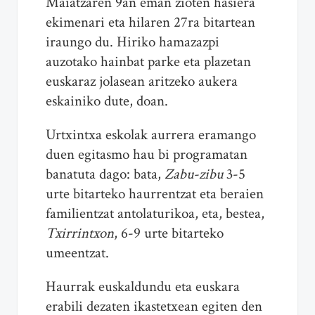
Maiatzaren 9an eman zioten hasiera
ekimenari eta hilaren 27ra bitartean
iraungo du. Hiriko hamazazpi
auzotako hainbat parke eta plazetan
euskaraz jolasean aritzeko aukera
eskainiko dute, doan.
Urtxintxa eskolak aurrera eramango
duen egitasmo hau bi programatan
banatuta dago: bata,
Zabu-zibu
3-5
urte bitarteko haurrentzat eta beraien
familientzat antolaturikoa, eta, bestea,
Txirrintxon
, 6-9 urte bitarteko
umeentzat.
Haurrak euskaldundu eta euskara
erabili dezaten ikastetxean egiten den