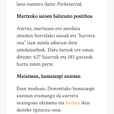
lana osatzera dator
Parketarrak
.
Martxoko saioen balorazio positiboa
Aurrez, martxoan ere antolatu
zituzten horrelako saioak eta “harrera
ona” izan zutela adierazi dute
antolatzaileek. Datu batzuk ere eman
dituzte: 627 haurrek eta 185 gurasok
hartu zuten parte.
Maiatzean, hamazazpi auzotan
Esan moduan, Donostiako hamazazpi
auzotan eramango da aurrera
oraingoan ekimena eta
hemen
ikus
daiteke egitarau osoa.