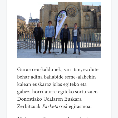
Guraso euskaldunek, sarritan, ez dute
behar adina baliabide seme-alabekin
kalean euskaraz jolas egiteko eta
gabezi horri aurre egiteko sortu zuen
Donostiako Udalaren Euskara
Zerbitzuak
Parketarrak
egitasmoa.