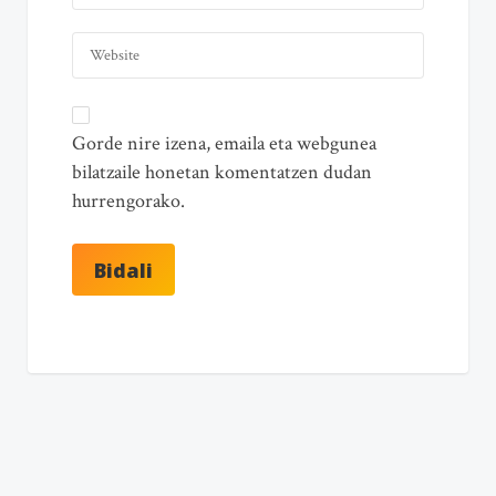
Gorde nire izena, emaila eta webgunea
bilatzaile honetan komentatzen dudan
hurrengorako.