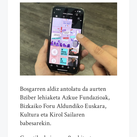
Bosgarren aldiz antolatu da aurten
Bziber lehiaketa Azkue Fundazioak,
Bizkaiko Foru Aldundiko Euskara,
Kultura eta Kirol Sailaren
babesarekin.