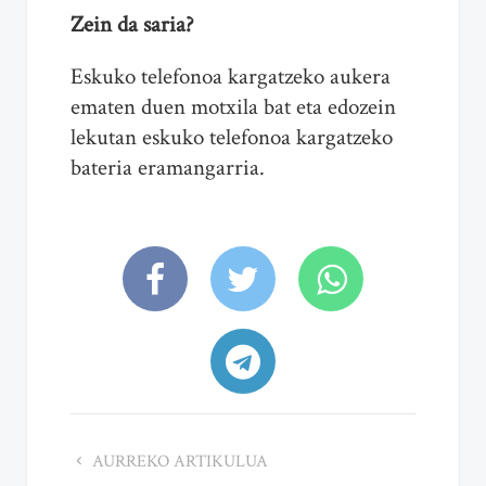
Zein da saria?
Eskuko telefonoa kargatzeko aukera
ematen duen motxila bat eta edozein
lekutan eskuko telefonoa kargatzeko
bateria eramangarria.
AURREKO ARTIKULUA