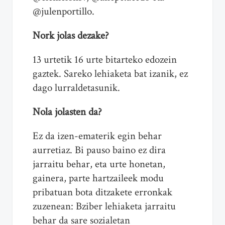
@julenportillo.
Nork jolas dezake?
13 urtetik 16 urte bitarteko edozein
gaztek. Sareko lehiaketa bat izanik, ez
dago lurraldetasunik.
Nola jolasten da?
Ez da izen-ematerik egin behar
aurretiaz. Bi pauso baino ez dira
jarraitu behar, eta urte honetan,
gainera, parte hartzaileek modu
pribatuan bota ditzakete erronkak
zuzenean: Bziber lehiaketa jarraitu
behar da sare sozialetan