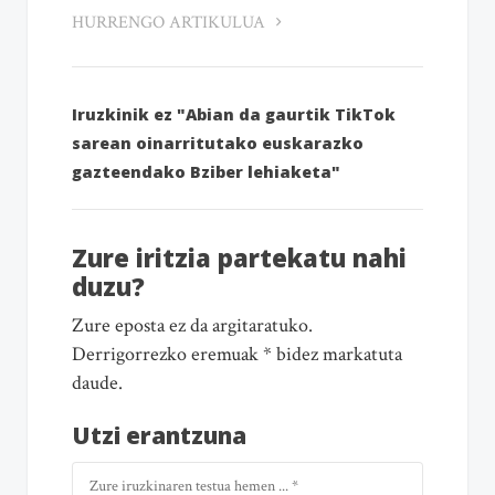
HURRENGO ARTIKULUA
Iruzkinik ez "Abian da gaurtik TikTok
sarean oinarritutako euskarazko
gazteendako Bziber lehiaketa"
Zure iritzia partekatu nahi
duzu?
Zure eposta ez da argitaratuko.
Derrigorrezko eremuak * bidez markatuta
daude.
Utzi erantzuna