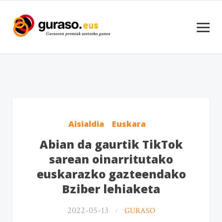
Aisialdia
Euskara
Abian da gaurtik TikTok
sarean oinarritutako
euskarazko gazteendako
Bziber lehiaketa
2022-05-13
GURASO