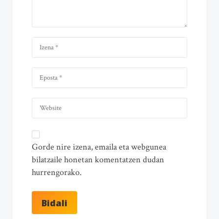
Gorde nire izena, emaila eta webgunea
bilatzaile honetan komentatzen dudan
hurrengorako.