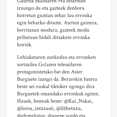
Gaurtik ekainaren 9ra bitartean
iraungo du eta gazteek denbora
horretan guztian zehar lau erronka
egin beharko dituzte. Aurten gainera,
berritasun modura, gazteek modu
pribatuan bidali ditzakete erronka
horiek.
Lehiaketaren aurkezlea eta erronken
sortzailea Go!azen telesailaren
protagonistetako bat den Asier
Burguete izango da. Berarekin batera
beste sei euskal tiktoker egongo dira
Burguetek emandako erronkak egiten.
Hauek, besteak beste: @Kai_Nakai,
@lorea_intxausti, @libbetxxu,
@elemelonsv, @anepe.acedo eta