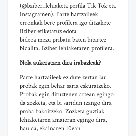
(@bziber_lehiaketa perfila Tik Tok eta
Instagramen). Parte hartzaileek
erronkak bere profilera igo ditzakete
Bziber etiketatuz edota
bideoa mezu pribatu baten bitartez
bidalita, Bziber lehiaketaren profilera.
Nola aukeratzen dira irabazleak?
Parte hartzaileek ez dute zertan lau
probak egin behar saria eskuratzeko.
Probak egin dituztenen artean egingo
da zozketa, eta bi saridun izango dira
proba bakoitzeko. Zozketa guztiak
lehiaketaren amaieran egingo dira,
hau da, ekainaren 10ean.