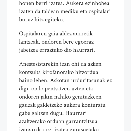
honen berri izatea. Aukera ezinhobea
izaten da taldean mediku eta ospitalari
buruz hitz egiteko.
Ospitalaren gaia aldez aurretik
lantzeak, ondoren bere egoeraz
jabetzea erraztuko dio haurrari.
Anestesistarekin izan ohi da azken
kontsulta kirofanorako hitzordua
baino lehen. Askotan urduritasunak ez
digu ondo pentsatzen uzten eta
ondoren jakin nahiko genituzkeen
gauzak galdetzeko aukera konturatu
gabe galtzen dugu. Haurrari
azaltzerako orduan garrantzitsua
izango da argi izatea gurasoetako