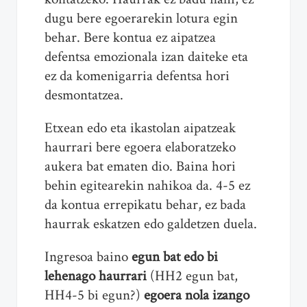
dugu bere egoerarekin lotura egin
behar. Bere kontua ez aipatzea
defentsa emozionala izan daiteke eta
ez da komenigarria defentsa hori
desmontatzea.
Etxean edo eta ikastolan aipatzeak
haurrari bere egoera elaboratzeko
aukera bat ematen dio. Baina hori
behin egitearekin nahikoa da. 4-5 ez
da kontua errepikatu behar, ez bada
haurrak eskatzen edo galdetzen duela.
Ingresoa baino
egun bat edo bi
lehenago haurrari
(HH2 egun bat,
HH4-5 bi egun?)
egoera nola izango