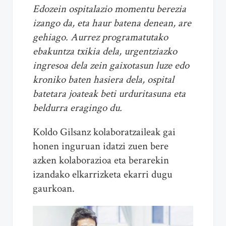
Edozein ospitalazio momentu berezia
izango da, eta haur batena denean, are
gehiago. Aurrez programatutako
ebakuntza txikia dela, urgentziazko
ingresoa dela zein gaixotasun luze edo
kroniko baten hasiera dela, ospital
batetara joateak beti urduritasuna eta
beldurra eragingo du.
Koldo Gilsanz kolaboratzaileak gai
honen inguruan idatzi zuen bere
azken kolaborazioa eta berarekin
izandako elkarrizketa ekarri dugu
gaurkoan.