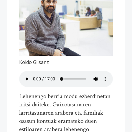
Koldo Gilsanz
Lehenengo berria modu ezberdinetan
iritsi daiteke. Gaixotasunaren
larritasunaren arabera eta familiak
osasun kontuak eramateko duen
estiloaren arabera lehenengo