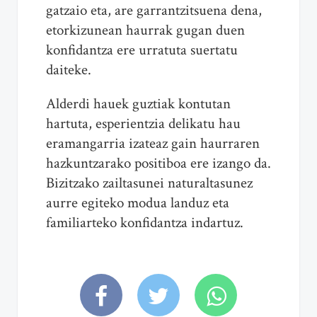
gatzaio eta, are garrantzitsuena dena,
etorkizunean haurrak gugan duen
konfidantza ere urratuta suertatu
daiteke.
Alderdi hauek guztiak kontutan
hartuta, esperientzia delikatu hau
eramangarria izateaz gain haurraren
hazkuntzarako positiboa ere izango da.
Bizitzako zailtasunei naturaltasunez
aurre egiteko modua landuz eta
familiarteko konfidantza indartuz.