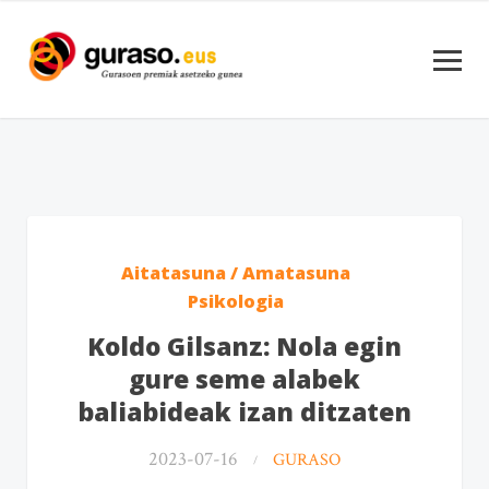
Aitatasuna / Amatasuna
Psikologia
Koldo Gilsanz: Nola egin
gure seme alabek
baliabideak izan ditzaten
2023-07-16
GURASO