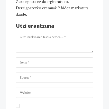
Zure eposta ez da argitaratuko.
Derrigorrezko eremuak * bidez markatuta
daude.
Utzi erantzuna