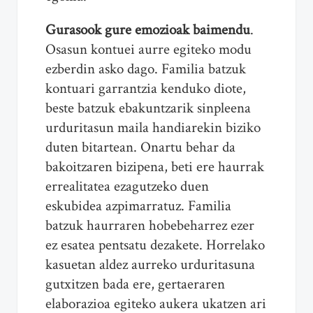
Gurasook gure emozioak baimendu
.
Osasun kontuei aurre egiteko modu
ezberdin asko dago. Familia batzuk
kontuari garrantzia kenduko diote,
beste batzuk ebakuntzarik sinpleena
urduritasun maila handiarekin biziko
duten bitartean. Onartu behar da
bakoitzaren bizipena, beti ere haurrak
errealitatea ezagutzeko duen
eskubidea azpimarratuz. Familia
batzuk haurraren hobebeharrez ezer
ez esatea pentsatu dezakete. Horrelako
kasuetan aldez aurreko urduritasuna
gutxitzen bada ere, gertaeraren
elaborazioa egiteko aukera ukatzen ari