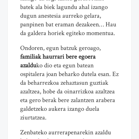
batek ala biek lagundu ahal izango
dugun anestesia aurreko gelara,
panpinen bat eraman dezakeen… Hau
da galdera horiek egiteko momentua.
Ondoren, egun batzuk geroago,
familiak haurrari bere egoera
azaldu
ko dio eta egun batean
ospitalera joan beharko dutela esan. Ez
da beharrezkoa zehaztasun guztiak
azaltzea, hobe da oinarrizkoa azaltzea
eta gero berak bere zalantzen arabera
galdetzeko aukera izango duela
ziurtatzea.
Zenbateko aurrerapenarekin azaldu