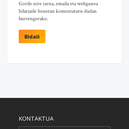
Gorde nire izena, emaila eta webgunea
bilatzaile honetan komentatzen dudan
hurrengorako.
KONTAKTUA