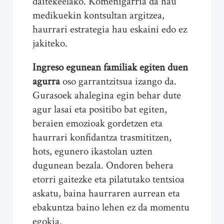
daitekeelako. Komenigarria da hau
medikuekin kontsultan argitzea,
haurrari estrategia hau eskaini edo ez
jakiteko.
Ingreso egunean familiak egiten duen
agurra
oso garrantzitsua izango da.
Gurasoek ahalegina egin behar dute
agur lasai eta positibo bat egiten,
beraien emozioak gordetzen eta
haurrari konfidantza trasmititzen,
hots, egunero ikastolan uzten
dugunean bezala. Ondoren behera
etorri gaitezke eta pilatutako tentsioa
askatu, baina haurraren aurrean eta
ebakuntza baino lehen ez da momentu
egokia.