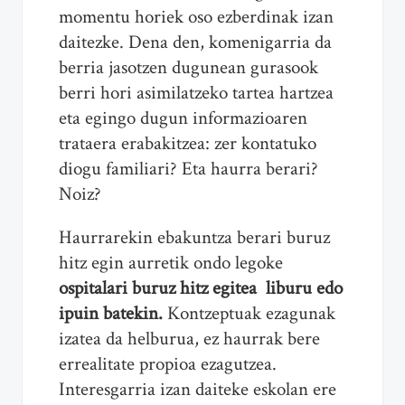
momentu horiek oso ezberdinak izan
daitezke. Dena den, komenigarria da
berria jasotzen dugunean gurasook
berri hori asimilatzeko tartea hartzea
eta egingo dugun informazioaren
trataera erabakitzea: zer kontatuko
diogu familiari? Eta haurra berari?
Noiz?
Haurrarekin ebakuntza berari buruz
hitz egin aurretik ondo legoke
ospitalari buruz hitz egitea liburu edo
ipuin batekin.
Kontzeptuak ezagunak
izatea da helburua, ez haurrak bere
errealitate propioa ezagutzea.
Interesgarria izan daiteke eskolan ere