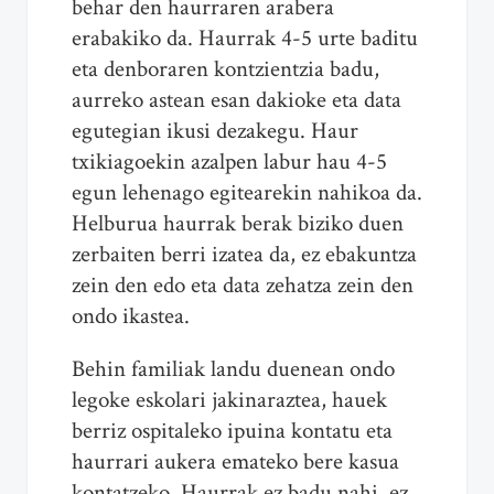
behar den haurraren arabera
erabakiko da. Haurrak 4-5 urte baditu
eta denboraren kontzientzia badu,
aurreko astean esan dakioke eta data
egutegian ikusi dezakegu. Haur
txikiagoekin azalpen labur hau 4-5
egun lehenago egitearekin nahikoa da.
Helburua haurrak berak biziko duen
zerbaiten berri izatea da, ez ebakuntza
zein den edo eta data zehatza zein den
ondo ikastea.
Behin familiak landu duenean ondo
legoke eskolari jakinaraztea, hauek
berriz ospitaleko ipuina kontatu eta
haurrari aukera emateko bere kasua
kontatzeko. Haurrak ez badu nahi, ez