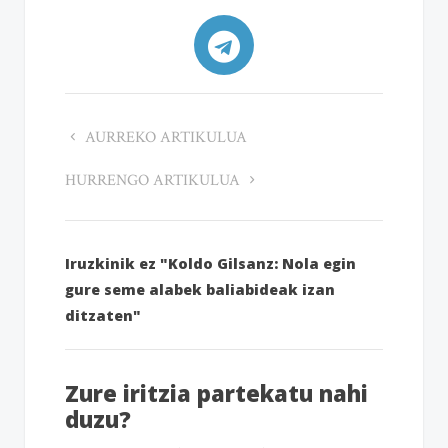
AURREKO ARTIKULUA
HURRENGO ARTIKULUA
Iruzkinik ez "Koldo Gilsanz: Nola egin
gure seme alabek baliabideak izan
ditzaten"
Zure iritzia partekatu nahi
duzu?