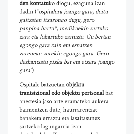
den kontatu
ko diogu, ezaguna izan
dadin (“
ospitalera joango gara, deitu
gaitzaten itxarongo dugu, gero
panpina hartu*, medikuekin sartuko
zara eta lokartuko zaituzte. Gu bertan
egongo gara zain eta esnatzen
zarenean zurekin egongo gara. Gero
deskantsatu pixka bat eta etxera joango
gara”
)
Ospitale batzuetan
objektu
trantsizional edo objektu pertsonal
bat
anestesia jaso arte eramateko aukera
baimentzen dute, haurrarentzat
banaketa erraztu eta lasaitasunez
sartzeko lagungarria izan