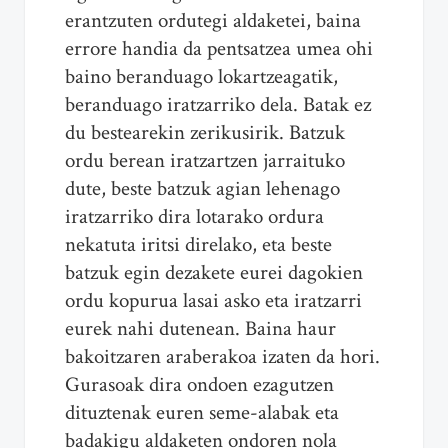
erantzuten ordutegi aldaketei, baina
errore handia da pentsatzea umea ohi
baino beranduago lokartzeagatik,
beranduago iratzarriko dela. Batak ez
du bestearekin zerikusirik. Batzuk
ordu berean iratzartzen jarraituko
dute, beste batzuk agian lehenago
iratzarriko dira lotarako ordura
nekatuta iritsi direlako, eta beste
batzuk egin dezakete eurei dagokien
ordu kopurua lasai asko eta iratzarri
eurek nahi dutenean. Baina haur
bakoitzaren araberakoa izaten da hori.
Gurasoak dira ondoen ezagutzen
dituztenak euren seme-alabak eta
badakigu aldaketen ondoren nola