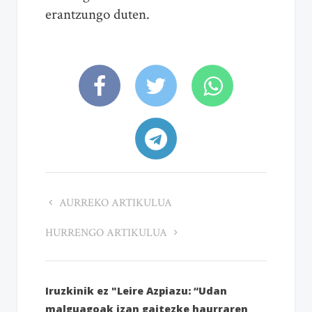
erantzungo duten.
AURREKO ARTIKULUA
HURRENGO ARTIKULUA
Iruzkinik ez "Leire Azpiazu: “Udan
malguagoak izan gaitezke haurraren