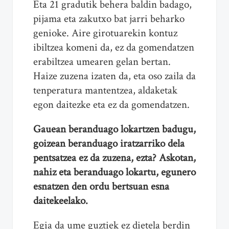
Eta 21 gradutik behera baldin badago,
pijama eta zakutxo bat jarri beharko
genioke. Aire girotuarekin kontuz
ibiltzea komeni da, ez da gomendatzen
erabiltzea umearen gelan bertan.
Haize zuzena izaten da, eta oso zaila da
tenperatura mantentzea, aldaketak
egon daitezke eta ez da gomendatzen.
Gauean beranduago lokartzen badugu,
goizean beranduago iratzarriko dela
pentsatzea ez da zuzena, ezta? Askotan,
nahiz eta beranduago lokartu, egunero
esnatzen den ordu bertsuan esna
daitekeelako.
Egia da ume guztiek ez dietela berdin