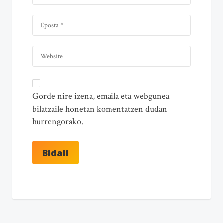
Gorde nire izena, emaila eta webgunea
bilatzaile honetan komentatzen dudan
hurrengorako.