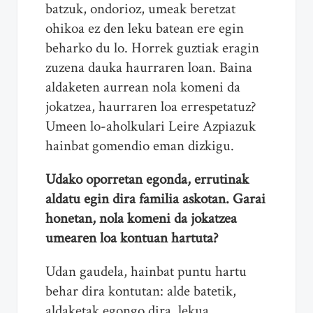
batzuk, ondorioz, umeak beretzat
ohikoa ez den leku batean ere egin
beharko du lo. Horrek guztiak eragin
zuzena dauka haurraren loan. Baina
aldaketen aurrean nola komeni da
jokatzea, haurraren loa errespetatuz?
Umeen lo-aholkulari Leire Azpiazuk
hainbat gomendio eman dizkigu.
Udako oporretan egonda, errutinak
aldatu egin dira familia askotan. Garai
honetan, nola komeni da jokatzea
umearen loa kontuan hartuta?
Udan gaudela, hainbat puntu hartu
behar dira kontutan: alde batetik,
aldaketak egongo dira, lekua