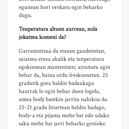
egunean hori orekatu egin beharko
dugu.
Tenperatura altuen aurrean, nola
jokatzea komeni da?
Garrantzitsua da etxean gaudenetan,
saiatzea etxea ahalik eta tenperatura
egokienean mantentzen; aireztatu egin
behar da, baina ordu freskoenetan. 25
gradutik gora baldin badaukagu
haurrak lo egin behar duen logela,
umea body batekin jarrita nahikoa da.
25-21 gradu bitartean baldin badago,
body-a eta pijama mehe bat edo udako
saku mehe bat jarri beharko genioke.