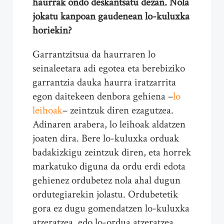
haurrak ondo deskantsatu dezan. Nola
jokatu kanpoan gaudenean lo-kuluxka
horiekin?
Garrantzitsua da haurraren lo
seinaleetara adi egotea eta berebiziko
garrantzia dauka haurra iratzarrita
egon daitekeen denbora gehiena –
lo
leihoak
– zeintzuk diren ezagutzea.
Adinaren arabera, lo leihoak aldatzen
joaten dira. Bere lo-kuluxka orduak
badakizkigu zeintzuk diren, eta horrek
markatuko diguna da ordu erdi edota
gehienez ordubetez nola ahal dugun
ordutegiarekin jolastu. Ordubetetik
gora ez dugu gomendatzen lo-kuluxka
atzeratzea, edo lo-ordua atzeratzea,