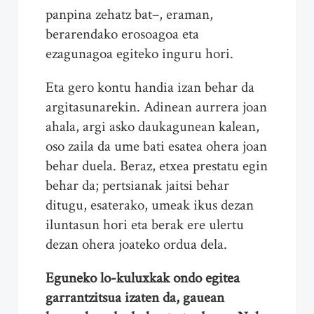
panpina zehatz bat–, eraman,
berarendako erosoagoa eta
ezagunagoa egiteko inguru hori.
Eta gero kontu handia izan behar da
argitasunarekin. Adinean aurrera joan
ahala, argi asko daukagunean kalean,
oso zaila da ume bati esatea ohera joan
behar duela. Beraz, etxea prestatu egin
behar da; pertsianak jaitsi behar
ditugu, esaterako, umeak ikus dezan
iluntasun hori eta berak ere ulertu
dezan ohera joateko ordua dela.
Eguneko lo-kuluxkak ondo egitea
garrantzitsua izaten da, gauean