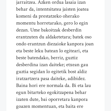
jarraitzea. Azken ordua lasaia izan
behar da, intentsitatea jaisten joatea
komeni da prestatzeko oherako
momentu horretarako, gero lo egin
dezan. Ume bakoitzak desberdin
erantzuten du aldaketetara; batek oso
ondo erantzun diezaioke kanpora joan
eta beste leku batean lo egiteari, eta
beste batendako, berriz, guztiz
desberdina izan daiteke; etxean gau
guztia segidan lo egitetik bost aldiz
iratzartzera pasa daiteke, adibidez.
Baina hori ere normala da. Bi eta lau
egun bitarteko egokitzapena behar
izaten dute, bai oporretara kanpora
goazen momentuan, eta baita ere