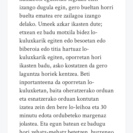
izango dugula egin, gero bueltan horri
buelta ematea ere zailagoa izango
delako. Umeek azkar ikasten dute;
etxean ez badu motxila bidez lo-
kuluxkarik egiten edo besoetan edo
biberoia edo titia hartuaz lo-
kuluxkarik egiten, oporretan hori
ikasten badu, asko kostatzen da gero
laguntza horiek kentzea. Beti
inportanteena da oporretan lo-
kuluxketan, baita oheratzerako orduan
eta esnatzerako orduan kontutan
izatea zein den bere lo-leihoa eta 30
minutu edota ordubeteko margenaz
jolastea. Eta egun batean ez badugu
hori zehatz-mehatz betetzen, hurrengo