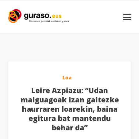
Loa
Leire Azpiazu: “Udan
malguagoak izan gaitezke
haurraren loarekin, baina
egitura bat mantendu
behar da”