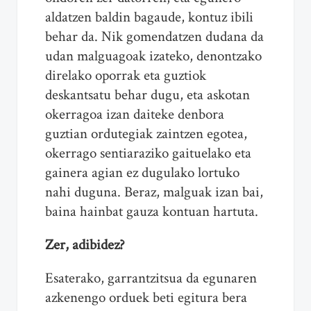
aldatzen baldin bagaude, kontuz ibili
behar da. Nik gomendatzen dudana da
udan malguagoak izateko, denontzako
direlako oporrak eta guztiok
deskantsatu behar dugu, eta askotan
okerragoa izan daiteke denbora
guztian ordutegiak zaintzen egotea,
okerrago sentiaraziko gaituelako eta
gainera agian ez dugulako lortuko
nahi duguna. Beraz, malguak izan bai,
baina hainbat gauza kontuan hartuta.
Zer, adibidez?
Esaterako, garrantzitsua da egunaren
azkenengo orduek beti egitura bera