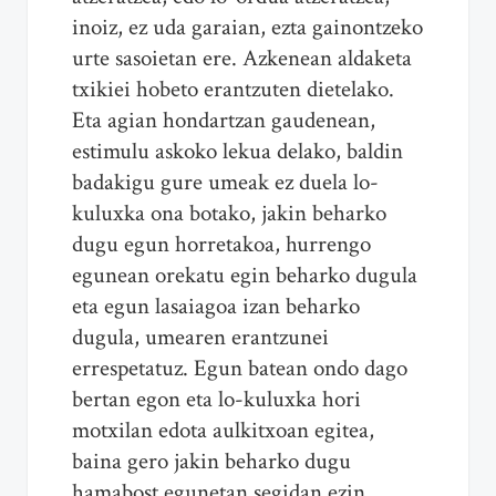
inoiz, ez uda garaian, ezta gainontzeko
urte sasoietan ere. Azkenean aldaketa
txikiei hobeto erantzuten dietelako.
Eta agian hondartzan gaudenean,
estimulu askoko lekua delako, baldin
badakigu gure umeak ez duela lo-
kuluxka ona botako, jakin beharko
dugu egun horretakoa, hurrengo
egunean orekatu egin beharko dugula
eta egun lasaiagoa izan beharko
dugula, umearen erantzunei
errespetatuz. Egun batean ondo dago
bertan egon eta lo-kuluxka hori
motxilan edota aulkitxoan egitea,
baina gero jakin beharko dugu
hamabost egunetan segidan ezin