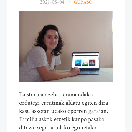
2021-08-04
GURASO
Ikasturtean zehar eramandako
ordutegi errutinak aldatu egiten dira
kasu askotan udako oporren garaian.
Familia askok etxetik kanpo pasako
dituzte seguru udako egunetako