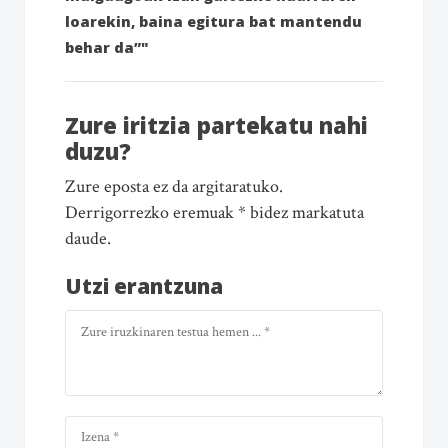
loarekin, baina egitura bat mantendu
behar da”"
Zure iritzia partekatu nahi
duzu?
Zure eposta ez da argitaratuko.
Derrigorrezko eremuak * bidez markatuta
daude.
Utzi erantzuna