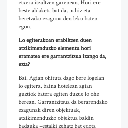
etxera itzultzen garenean. Hori ere
beste aldaketa bat da, nahiz eta
beretzako ezaguna den leku baten
egon.
Lo egiterakoan erabiltzen duen
atxikimenduzko elementu hori
eramatea ere garrantzitsua izango da,
ezta?
Bai. Agian ohituta dago bere logelan
lo egitera, baina hotelean agian
guztiok batera egiten duzue lo ohe
berean. Garrantzitsua da berarendako
ezagunak diren objektuak,
atxikimenduzko objektua baldin
badauka –estalki zehatz bat edota