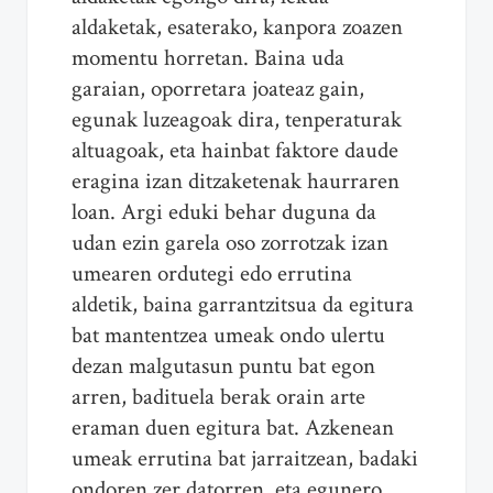
aldaketak, esaterako, kanpora zoazen
momentu horretan. Baina uda
garaian, oporretara joateaz gain,
egunak luzeagoak dira, tenperaturak
altuagoak, eta hainbat faktore daude
eragina izan ditzaketenak haurraren
loan. Argi eduki behar duguna da
udan ezin garela oso zorrotzak izan
umearen ordutegi edo errutina
aldetik, baina garrantzitsua da egitura
bat mantentzea umeak ondo ulertu
dezan malgutasun puntu bat egon
arren, badituela berak orain arte
eraman duen egitura bat. Azkenean
umeak errutina bat jarraitzean, badaki
ondoren zer datorren, eta egunero