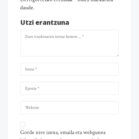
daude.
Utzi erantzuna
Gorde nire izena, emaila eta webgunea