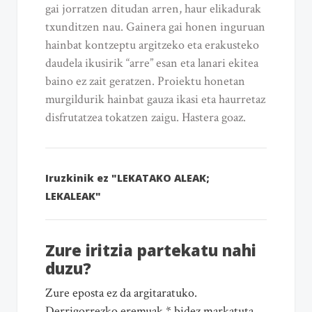
gai jorratzen ditudan arren, haur elikadurak
txunditzen nau. Gainera gai honen inguruan
hainbat kontzeptu argitzeko eta erakusteko
daudela ikusirik “arre” esan eta lanari ekitea
baino ez zait geratzen. Proiektu honetan
murgildurik hainbat gauza ikasi eta haurretaz
disfrutatzea tokatzen zaigu. Hastera goaz.
Iruzkinik ez "LEKATAKO ALEAK;
LEKALEAK"
Zure iritzia partekatu nahi
duzu?
Zure eposta ez da argitaratuko.
Derrigorrezko eremuak * bidez markatuta