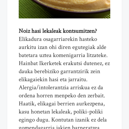
Noiz hasi lekaleak kontsumitzen?
Elikadura osagarriarekin hasteko
aurkitu izan ohi diren egutegiak alde
batetara uztea komenigarria litzateke.
Hainbat Ikerketek erakutsi dutenez, ez
dauka berebiziko garrantzirik zein
elikagaiekin hasi eta jarraitu.
Alergia/intolerantzia arriskua ez da
ordena horren menpeko den zerbait.
Haatik, elikagai berrien aurkezpena,
kasu honetan lekaleak, poliki-poliki
egingo dugu. Kontutan izanik ez dela
gomendagarria jakien barneratzea