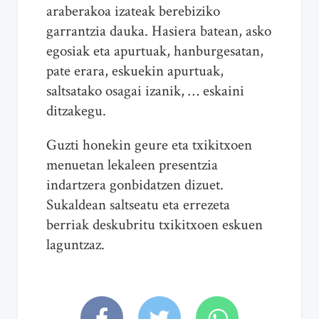
araberakoa izateak berebiziko
garrantzia dauka. Hasiera batean, asko
egosiak eta apurtuak, hanburgesatan,
pate erara, eskuekin apurtuak,
saltsatako osagai izanik, … eskaini
ditzakegu.
Guzti honekin geure eta txikitxoen
menuetan lekaleen presentzia
indartzera gonbidatzen dizuet.
Sukaldean saltseatu eta errezeta
berriak deskubritu txikitxoen eskuen
laguntzaz.