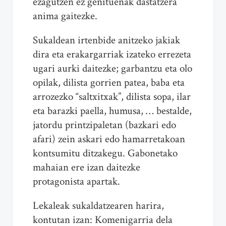
ezagutzen ez genituenak dastatzera
anima gaitezke.
Sukaldean irtenbide anitzeko jakiak
dira eta erakargarriak izateko errezeta
ugari aurki daitezke; garbantzu eta olo
opilak, dilista gorrien patea, baba eta
arrozezko “saltxitxak”, dilista sopa, ilar
eta barazki paella, humusa, … bestalde,
jatordu printzipaletan (bazkari edo
afari) zein askari edo hamarretakoan
kontsumitu ditzakegu. Gabonetako
mahaian ere izan daitezke
protagonista apartak.
Lekaleak sukaldatzearen harira,
kontutan izan: Komenigarria dela