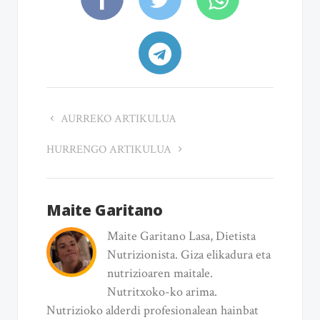
AURREKO ARTIKULUA
HURRENGO ARTIKULUA
Maite Garitano
Maite Garitano Lasa, Dietista
Nutrizionista. Giza elikadura eta
nutrizioaren maitale.
Nutritxoko-ko arima.
Nutrizioko alderdi profesionalean hainbat