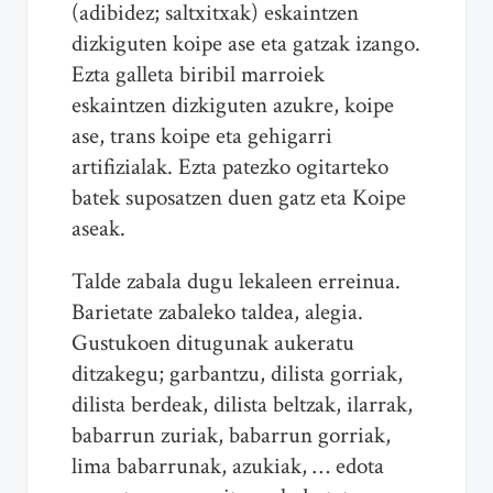
(adibidez; saltxitxak) eskaintzen
dizkiguten koipe ase eta gatzak izango.
Ezta galleta biribil marroiek
eskaintzen dizkiguten azukre, koipe
ase, trans koipe eta gehigarri
artifizialak. Ezta patezko ogitarteko
batek suposatzen duen gatz eta Koipe
aseak.
Talde zabala dugu lekaleen erreinua.
Barietate zabaleko taldea, alegia.
Gustukoen ditugunak aukeratu
ditzakegu; garbantzu, dilista gorriak,
dilista berdeak, dilista beltzak, ilarrak,
babarrun zuriak, babarrun gorriak,
lima babarrunak, azukiak, … edota