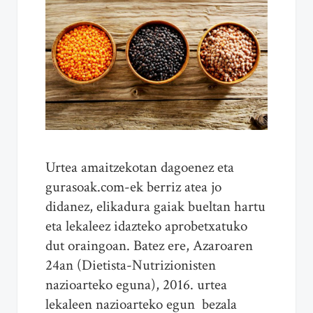
Urtea amaitzekotan dagoenez eta
gurasoak.com-ek berriz atea jo
didanez, elikadura gaiak bueltan hartu
eta lekaleez idazteko aprobetxatuko
dut oraingoan. Batez ere, Azaroaren
24an (Dietista-Nutrizionisten
nazioarteko eguna), 2016. urtea
lekaleen nazioarteko egun bezala