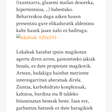
(txantxarra, gluzemi mailan desoreka,
hipertentsioa, ..) babestuko.
Beharrezkoa dugu azken hauen
presentzia gure elikaduratik aldentzea
kalte hauek jasan nahi ez baditugu.
Lekaleak hainbat ipuin magikotan
agertu diren arren, gainontzeko jakiak
bezala, ez dute propietate magikorik.
Artean, badakigu hainbat nutriente
interesgarritan aberatsak direla.
Zuntza, karbohidrato konplexuak,
kaltzioa, burdina eta B taldeko
bitaminatan besteak beste. Izan ere,
garbantzu batzuek ez dute haragikiek