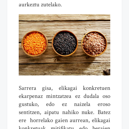
aurkeztu zutelako.
Sarrera gisa, elikagai konkretuen
ekarpenaz mintzatzea ez dudala oso
gustuko, edo ez naizela eroso
sentitzen, aipatu nahiko nuke. Batez
ere horrelako gaien aurrean, elikagai
konkretuak mitifikatu edo beraien