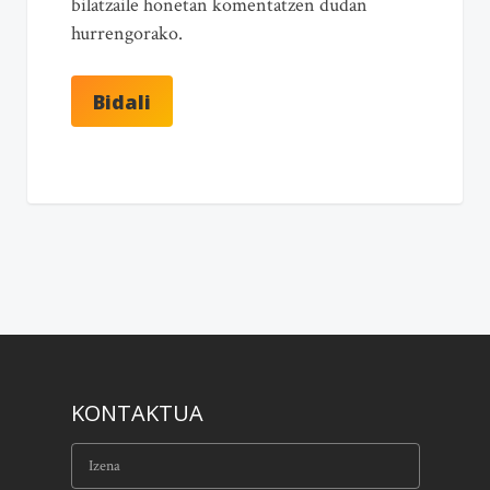
bilatzaile honetan komentatzen dudan
hurrengorako.
KONTAKTUA