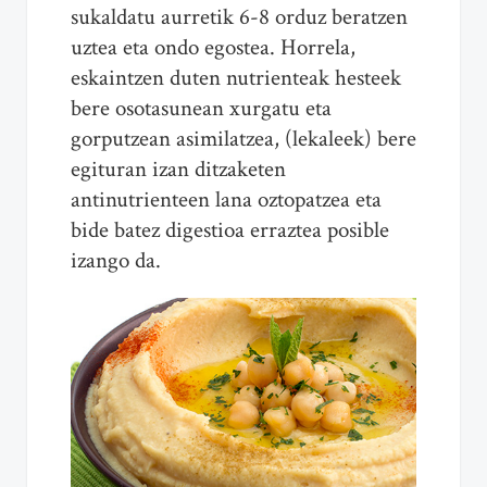
sukaldatu aurretik 6-8 orduz beratzen
uztea eta ondo egostea. Horrela,
eskaintzen duten nutrienteak hesteek
bere osotasunean xurgatu eta
gorputzean asimilatzea, (lekaleek) bere
egituran izan ditzaketen
antinutrienteen lana oztopatzea eta
bide batez digestioa erraztea posible
izango da.