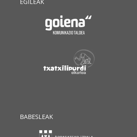
EGILEAK
BABESLEAK