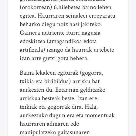
(orokorrean) 6.hilebetea baino lehen
egitea. Haurraren seinaleei erreparatu
beharko diegu noiz hasi jakiteko.
Gainera nutriente iturri nagusia
edoskitzea (amagandikoa edota
artifiziala) izango da haurrak urtebete
izan arte gutxi gora behera.
Baina lekaleen egiturak (gogorra,
txikia eta biribildua) arrisku bat
aurkezten du. Eztarrian gelditzeko
arriskua besteak beste. Izan ere,
txikiak eta gogorrak dira. Hala,
aurkeztuko dugun era eta momentuak
haurraren adinaren edo
manipulatzeko gaitasunaren