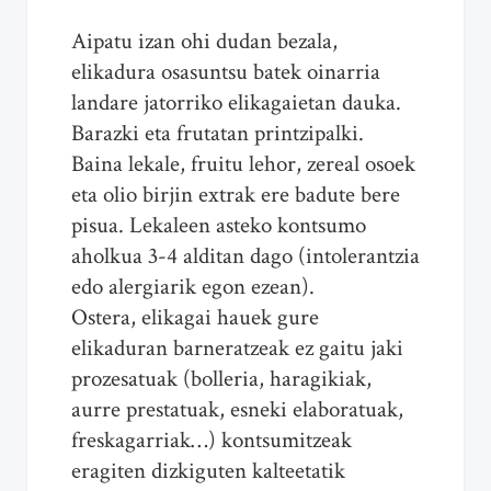
Aipatu izan ohi dudan bezala,
elikadura osasuntsu batek oinarria
landare jatorriko elikagaietan dauka.
Barazki eta frutatan printzipalki.
Baina lekale, fruitu lehor, zereal osoek
eta olio birjin extrak ere badute bere
pisua. Lekaleen asteko kontsumo
aholkua 3-4 alditan dago (intolerantzia
edo alergiarik egon ezean).
Ostera, elikagai hauek gure
elikaduran barneratzeak ez gaitu jaki
prozesatuak (bolleria, haragikiak,
aurre prestatuak, esneki elaboratuak,
freskagarriak…) kontsumitzeak
eragiten dizkiguten kalteetatik