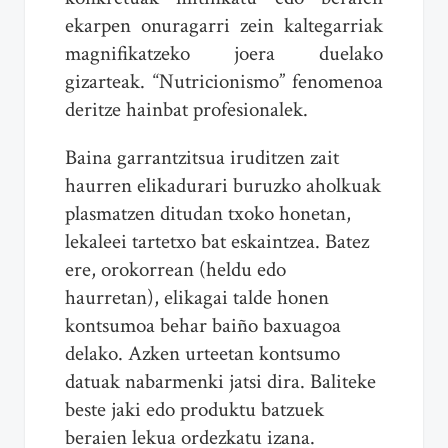
ekarpen onuragarri zein kaltegarriak
magnifikatzeko joera duelako
gizarteak. “Nutricionismo” fenomenoa
deritze hainbat profesionalek.
Baina garrantzitsua iruditzen zait
haurren elikadurari buruzko aholkuak
plasmatzen ditudan txoko honetan,
lekaleei tartetxo bat eskaintzea. Batez
ere, orokorrean (heldu edo
haurretan), elikagai talde honen
kontsumoa behar baiño baxuagoa
delako. Azken urteetan kontsumo
datuak nabarmenki jatsi dira. Baliteke
beste jaki edo produktu batzuek
beraien lekua ordezkatu izana.