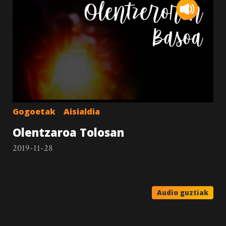
Gogoetak
Aisialdia
Olentzaroa Tolosan
2019-11-28
Audio guztiak