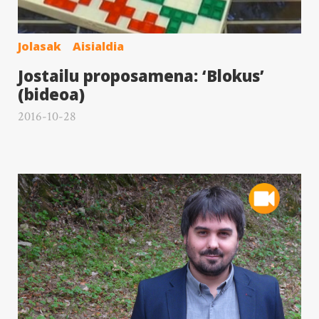
Jolasak
Aisialdia
Jostailu proposamena: ‘Blokus’
(bideoa)
2016-10-28