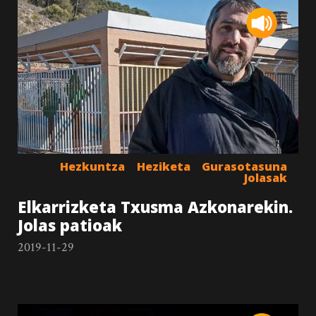
Hezkuntza
Heziketa
Gurasotasuna
Jolasak
Elkarrizketa Txusma Azkonarekin.
Jolas patioak
2019-11-29