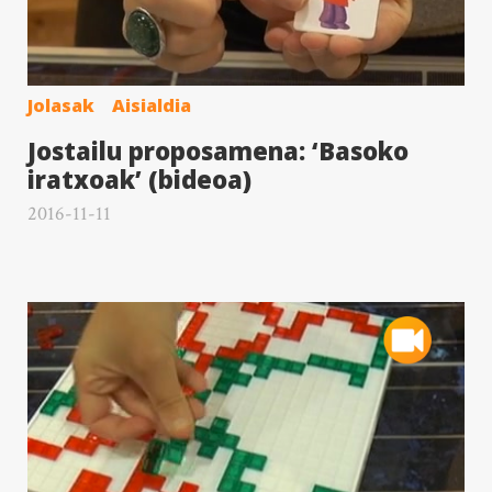
Jolasak
Aisialdia
Jostailu proposamena: ‘Basoko
iratxoak’ (bideoa)
2016-11-11