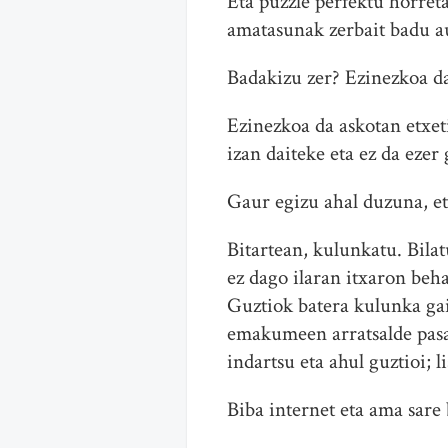
Eta puzzle perfektu horre
amatasunak zerbait badu a
Badakizu zer? Ezinezkoa d
Ezinezkoa da askotan etxet
izan daiteke eta ez da ezer
Gaur egizu ahal duzuna, et
Bitartean, kulunkatu. Bila
ez dago ilaran itxaron beh
Guztiok batera kulunka gai
emakumeen arratsalde pasa
indartsu eta ahul guztioi; 
Biba internet eta ama sare 