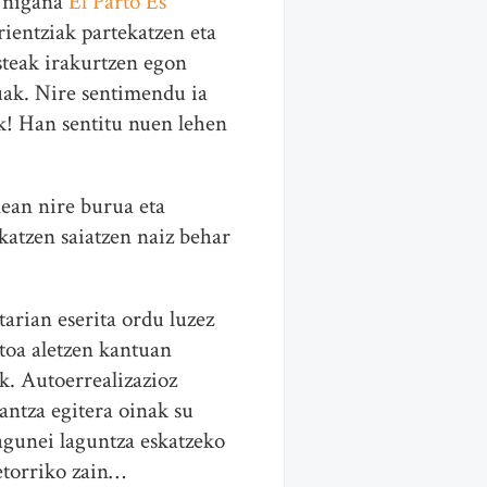
n nigana
El Parto Es
ientziak partekatzen eta
esteak irakurtzen egon
uak. Nire sentimendu ia
ak! Han sentitu nuen lehen
nean nire burua eta
katzen saiatzen naiz behar
rian eserita ordu luzez
toa aletzen kantuan
k. Autoerrealizazioz
antza egitera oinak su
lagunei laguntza eskatzeko
 etorriko zain…