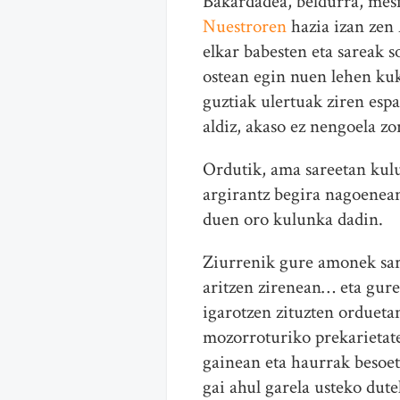
Bakardadea, beldurra, mesf
Nuestroren
hazia izan zen
elkar babesten eta sareak s
ostean egin nuen lehen kuk
guztiak ulertuak ziren esp
aldiz, akaso ez nengoela 
Ordutik, ama sareetan kulu
argirantz begira nagoenean
duen oro kulunka dadin.
Ziurrenik gure amonek sar
aritzen zirenean… eta gure
igarotzen zituzten ordueta
mozorroturiko prekarietate
gainean eta haurrak besoet
gai ahul garela usteko dute