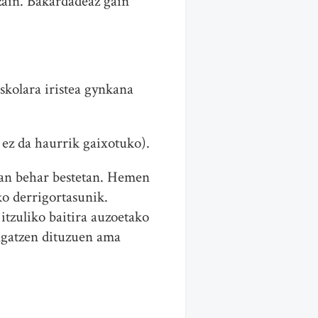
zain. Bakardadeaz gain
skolara iristea gynkana
 ez da haurrik gaixotuko).
tan behar bestetan. Hemen
ko derrigortasunik.
itzuliko baitira auzoetako
ngatzen dituzuen ama