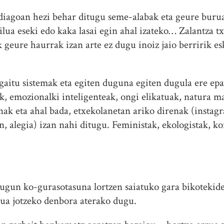
diagoan hezi behar ditugu seme-alabak eta geure burua
lua eseki edo kaka lasai egin ahal izateko… Zalantza tx
ok geure haurrak izan arte ez dugu inoiz jaio berririk 
gaitu sistemak eta egiten duguna egiten dugula ere epa
k, emozionalki inteligenteak, ongi elikatuak, natura m
nak eta ahal bada, etxekolanetan ariko direnak (insta
n, alegia) izan nahi ditugu. Feministak, ekologistak, k
dugun ko-gurasotasuna lortzen saiatuko gara bikoteki
rua jotzeko denbora aterako dugu.