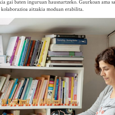
akia gai baten inguruan hausnartzeko. Gaurkoan ama sa
kolaborazioa aitzakia moduan erabilita.