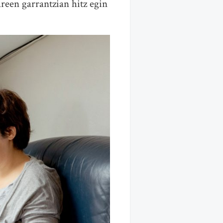
reen garrantzian hitz egin