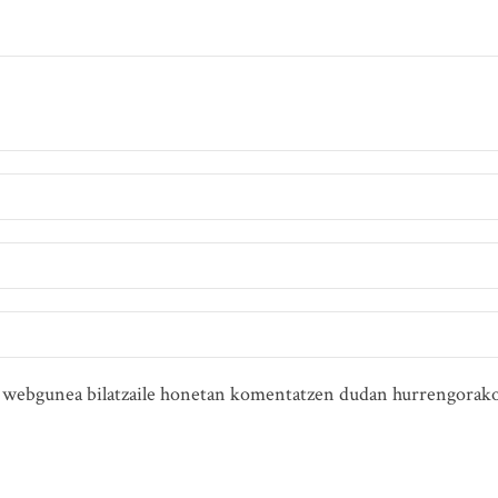
ta webgunea bilatzaile honetan komentatzen dudan hurrengorako