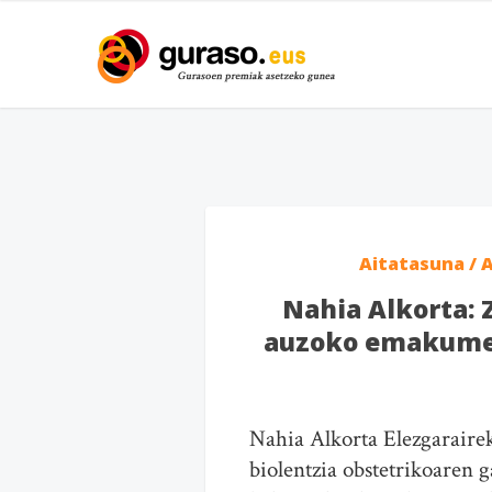
Aitatasuna /
Nahia Alkorta: 
auzoko emakumeek
Nahia Alkorta Elezgarairek
biolentzia obstetrikoaren 