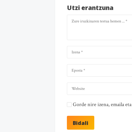
Utzi erantzuna
Gorde nire izena, emaila e