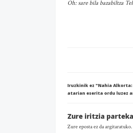
Oh: sare bila bazabiltza T
Iruzkinik ez "Nahia Alkort
atarian eserita ordu luzez 
Zure iritzia partek
Zure eposta ez da argitaratuko