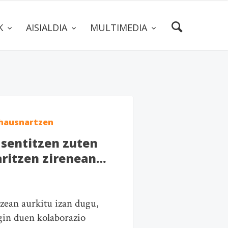
AK
AISIALDIA
MULTIMEDIA
hausnartzen
 sentitzen zuten
aritzen zirenean…
zean aurkitu izan dugu,
egin duen kolaborazio