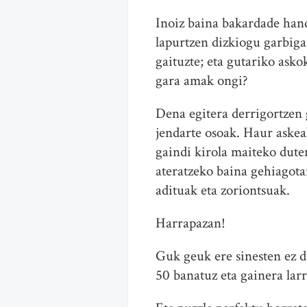
Inoiz baina bakardade han
lapurtzen dizkiogu garbigai
gaituzte; eta gutariko ask
gara amak ongi?
Dena egitera derrigortzen 
jendarte osoak. Haur askea
gaindi kirola maiteko dute
ateratzeko baina gehiagota
adituak eta zoriontsuak.
Harrapazan!
Guk geuk ere sinesten ez 
50 banatuz eta gainera lar