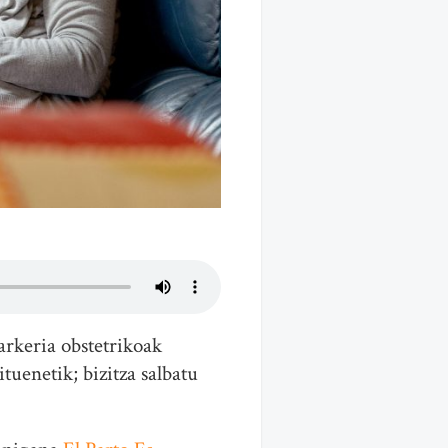
darkeria obstetrikoak
ituenetik; bizitza salbatu