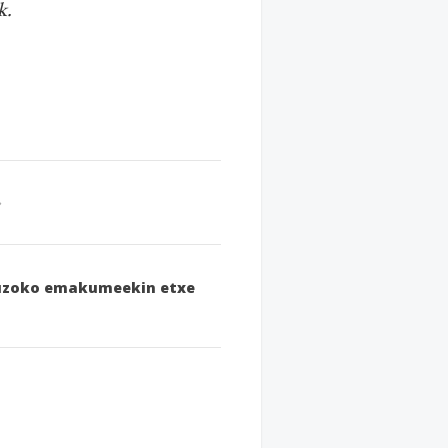
k.
 auzoko emakumeekin etxe