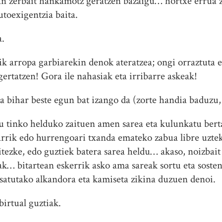
tan zerbait hankamotz geratzen bazaigu… hortxe errua 
utoexigentzia baita.
a.
ik arropa garbiarekin denok ateratzea; ongi orraztuta e
 gertatzen! Gora ile nahasiak eta irribarre askeak!
a bihar beste egun bat izango da (zorte handia baduzu,
tu tinko helduko zaituen amen sarea eta kulunkatu ber
arrik edo hurrengoari txanda emateko zabua libre uzte
tezke, edo guztiek batera sarea heldu… akaso, noizbait 
k… bitartean eskerrik asko ama sareak sortu eta soste
lisatutako alkandora eta kamiseta zikina duzuen denoi.
birtual guztiak.