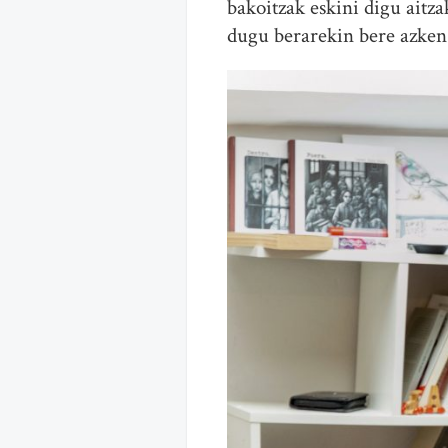
bakoitzak eskini digu aitz
dugu berarekin bere azken 