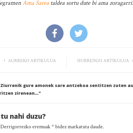
elegramen
Ama Sarea
taldea sortu dute bi ama zoragarri
AURREKO ARTIKULUA
HURRENGO ARTIKULUA
a: Ziurrenik gure amonek sare antzekoa sentitzen zuten
aritzen zirenean…"
atu nahi duzu?
. Derrigorrezko eremuak * bidez markatuta daude.