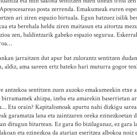
idantza eta min sakona sentitzen nuen unean iritsi ze
 Apoyocesareas posta zerrenda. Emakumeak euren esper
ortzen ari ziren espazio birtuala. Egun batzuez isilik b
ua eta berehala heldu ziren maitasun eta aitortza mez
azioa zen, baldintzarik gabeko espazio segurua. Eskerr
zoroa…
nkan jarraitzen dut apur bat zulorantz sentitzen duda
, aldiz, ama sareen ertz bateko hari muturra gogor ten
e antzekoa sentitzen zuen auzoko emakumeekin etxe ata
 birramamek ahizpa, izeba eta amarekin baserrietan ar
n… Eta orain? Kapitalismoak apurtu nahi dizkigu sarea
ak garamatza lana eta zaintzaren oreka ezinezkoetan d
an ditugun bitartean. Ez gara fio bizilagunaz, ez gara 
lakoan eta ezinezkoa da atarian eseritzea albokoa noiz