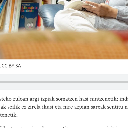
A CC BY SA
osteko zuloan argi izpiak somatzen hasi nintzenetik; in
k soilik ez zirela ikusi eta nire azpian sareak sentitu n
tenetik.