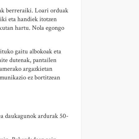
k berreraiki. Loari orduak
iki eta handiek itotzen
eskutan hartu. Nola egongo
ituko gaitu albokoak eta
aite dutenak, pantailen
gramerako argazkietan
omunikazio ez bortitzean
dea daukagunok ardurak 50-