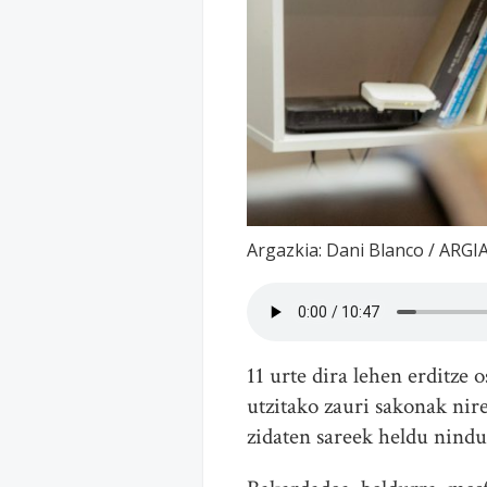
Argazkia: Dani Blanco / ARGI
11 urte dira lehen erditze 
utzitako zauri sakonak nirea
zidaten sareek heldu nindu