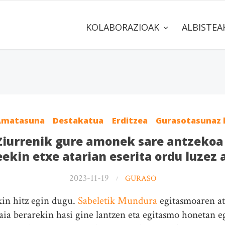
KOLABORAZIOAK
ALBISTE
 Amatasuna
Destakatua
Erditzea
Gurasotasunaz 
Ziurrenik gure amonek sare antzekoa
in etxe atarian eserita ordu luzez 
2023-11-19
GURASO
in hitz egin dugu.
Sabeletik Mundura
egitasmoaren at
gaia berarekin hasi gine lantzen eta egitasmo honetan 