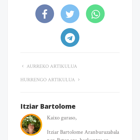
AURREKO ARTIKULUA
HURRENGO ARTIKULUA
Itziar Bartolome
Kaixo guraso,
Itziar Bartolome Aranburuzabala