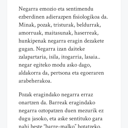
Negarra emozio eta sentimendu
ezberdinen adierazpen fisiologikoa da.
Minak, pozak, tristurak, beldurrak,
amorruak, maitasunak, haserreak,
hunkipenak negarra eragin dezakete
gugan. Negarra izan daiteke
zalapartaria, isila, itogarria, lasaia..
negar egiteko modu asko dago,
aldakorra da, pertsona eta egoeraren
arabeherakoa.
Pozak eragindako negarra erraz
onartzen da. Barreak eragindako
negarra oztopatzen duen mezurik ez
dugu jasoko, eta aske sentituko gara
nahi beste “barre-malko” botatzeko.