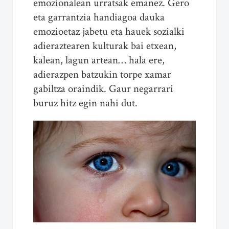
emozionalean urratsak emanez. Gero
eta garrantzia handiagoa dauka
emozioetaz jabetu eta hauek sozialki
adieraztearen kulturak bai etxean,
kalean, lagun artean… hala ere,
adierazpen batzukin torpe xamar
gabiltza oraindik. Gaur negarrari
buruz hitz egin nahi dut.