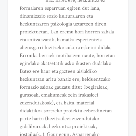
naz. Batez ere, hezkuntza ez
formalaren esparruan egiten dut lana,
dinamizazio sozio kulturalaren eta
hezkuntzaren psikologia uztartzen diren
proiektuetan. Lan eremu hori horren zabala
eta anitza izanik, hamaika esperientzia
aberasgarri bizitzeko aukera eskeini didala.
Erronka berriek motibatzen naute, horietan
egindako akatsetatik asko ikasten dudalako.
Batez ere haur eta gazteen aisialdiko
hezkuntzan aritu banaiz ere, helduentzako
formazio saioak gauzatu ditut (begiraleak,
gurasoak, emakumeak zein irakasleei
zuzendutakoak), eta baita, material
didaktikoa sortzeko proiektu ezberdinetan
parte hartu (hezitzaileei zuzendutako
gidaliburuak, hezkuntza proiektuak,
jostailuak..). Gaur egun, Asparrenako