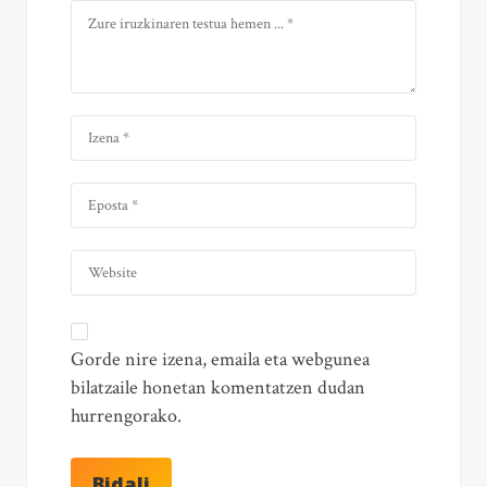
Gorde nire izena, emaila eta webgunea
bilatzaile honetan komentatzen dudan
hurrengorako.