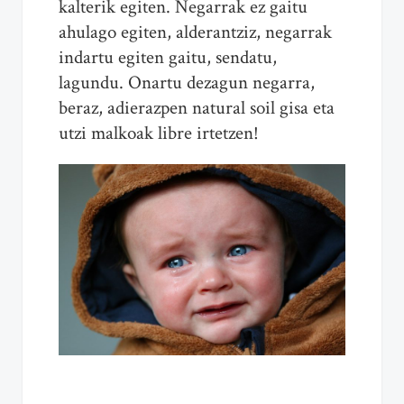
kalterik egiten. Negarrak ez gaitu
ahulago egiten, alderantziz, negarrak
indartu egiten gaitu, sendatu,
lagundu. Onartu dezagun negarra,
beraz, adierazpen natural soil gisa eta
utzi malkoak libre irtetzen!