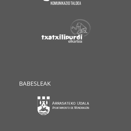
BABESLEAK