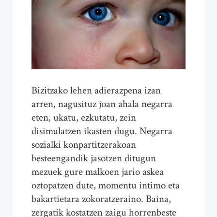
Bizitzako lehen adierazpena izan
arren, nagusituz joan ahala negarra
eten, ukatu, ezkutatu, zein
disimulatzen ikasten dugu. Negarra
sozialki konpartitzerakoan
besteengandik jasotzen ditugun
mezuek gure malkoen jario askea
oztopatzen dute, momentu intimo eta
bakartietara zokoratzeraino. Baina,
zergatik kostatzen zaigu horrenbeste