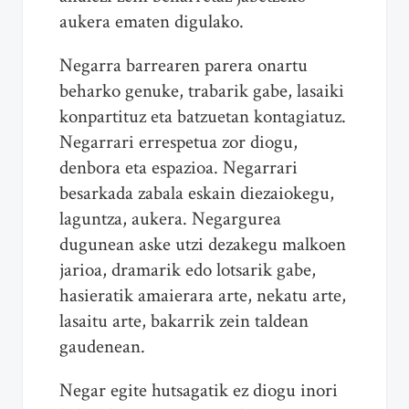
aukera ematen digulako.
Negarra barrearen parera onartu
beharko genuke, trabarik gabe, lasaiki
konpartituz eta batzuetan kontagiatuz.
Negarrari errespetua zor diogu,
denbora eta espazioa. Negarrari
besarkada zabala eskain diezaiokegu,
laguntza, aukera. Negargurea
dugunean aske utzi dezakegu malkoen
jarioa, dramarik edo lotsarik gabe,
hasieratik amaierara arte, nekatu arte,
lasaitu arte, bakarrik zein taldean
gaudenean.
Negar egite hutsagatik ez diogu inori