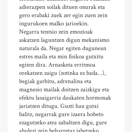
adierazpen soilak dituen onurak eta
gero erabaki zuek zer egin zuen zein
ingurukoen malko jarioekin.
Negarra tentsio zein emozioak
askatzen laguntzen digun mekanismo
naturala da. Negar egiten dugunean
estres maila eta min fisikoa gutxitu
egiten dira. Arnasketa erritmoa
orekatzen zaigu (zotinka ez bada…),
begiak garbitu, adrenalina eta
magnesio mailak doitzen zaizkigu eta
efektu lasaigarria daukaten hormonak
jariatzen ditugu. Guzti hau gutxi
balitz, negarrak gure izaera hobeto
ezagutzeko atea zabaltzen digu, gure
ahulezi zein beharretaz jabetzeko