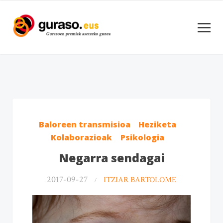
Baloreen transmisioa
Heziketa
Kolaborazioak
Psikologia
Negarra sendagai
2017-09-27
ITZIAR BARTOLOME