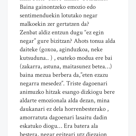
Baina gainontzeko emozio edo
sentimenduekin lotutako negar
malkoekin zer gertatzen da?
Zenbat aldiz entzun dugu “ez egin
negar” gure bizitzan? Ahots tonua alda
daiteke (goxoa, aginduzkoa, neke
kutsuduna.. ) , esateko modua ere bai
(zakarra, astuna, maitasunez betea…)
baina mezua berbera da,”eten ezazu
negarra mesedez”. Triste dagoenari
animuzko hitzak esango dizkiogu bere
aldarte emozionala alda dezan, mina
daukanari ez dela horrenbesterako ,
amorratuta dagoenari lasaitu dadin
eskatuko diogu… Era batera ala
bestera, negar egiteari utz diezaion