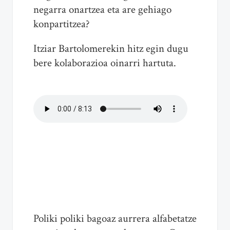
negarra onartzea eta are gehiago
konpartitzea?
Itziar Bartolomerekin hitz egin dugu
bere kolaborazioa oinarri hartuta.
Poliki poliki bagoaz aurrera alfabetatze