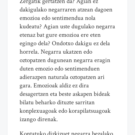
Zergatik gertatzen da? Agian ez
dakigulako negarraren atzean dagoen
emozioa edo sentimendua nola
kudeatu? Agian uste dugulako negarra
etenaz bat gure emozioa ere eten
egingo dela? Ondotxo dakigu ez dela
horrela. Negarra ukatzen edo
oztopatzen dugunean negarra eragin
duten emozio edo sentimenduen
adierazpen naturala oztopatzen ari
gara. Emozioak aldiz ez dira
desagertzen eta beste askapen bideak
bilatu beharko dituzte sarritan
konplexuagoak edo korapilatsuagoak
izango direnak.
Kontatuko dizkizuet negarra bezalako