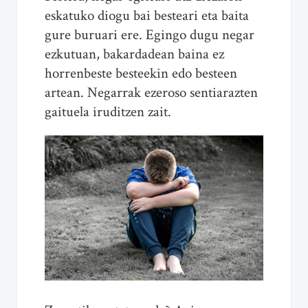
eskatuko diogu bai besteari eta baita
gure buruari ere. Egingo dugu negar
ezkutuan, bakardadean baina ez
horrenbeste besteekin edo besteen
artean. Negarrak ezeroso sentiarazten
gaituela iruditzen zait.