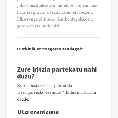
jolaslekua kudeatzen dut eta zoriontsu naiz
haur eta guraso artean hazten eta hezten.
Elkarrengandik asko ikasiko dugulakoan,
gero arte eta ondo bizi!
Iruzkinik ez "Negarra sendagai"
Zure iritzia partekatu nahi
duzu?
Zure eposta ez da argitaratuko.
Derrigorrezko eremuak * bidez markatuta
daude.
Utzi erantzuna