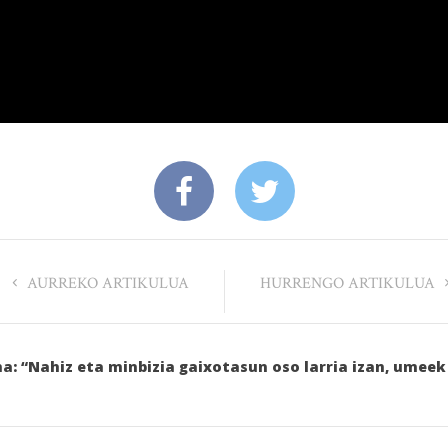
AURREKO ARTIKULUA
HURRENGO ARTIKULUA
a: “Nahiz eta minbizia gaixotasun oso larria izan, umee