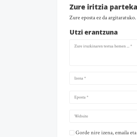
Zure iritzia partek
Zure eposta ez da argitaratuko
Utzi erantzuna
Gorde nire izena, emaila e