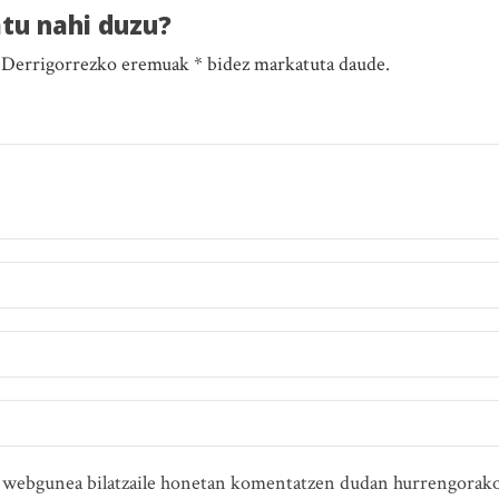
atu nahi duzu?
. Derrigorrezko eremuak * bidez markatuta daude.
ta webgunea bilatzaile honetan komentatzen dudan hurrengorako