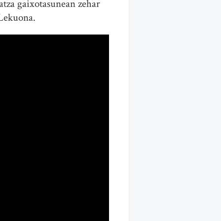
atza gaixotasunean zehar
 Lekuona.