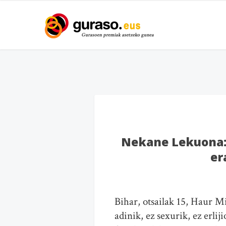
Nekane Lekuona: 
er
Bihar, otsailak 15, Haur 
adinik, ez sexurik, ez erlij