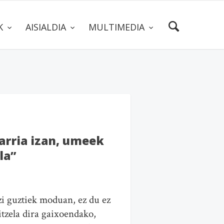
AK
AISIALDIA
MULTIMEDIA
arria izan, umeek
la”
i guztiek moduan, ez du ez
 itzela dira gaixoendako,