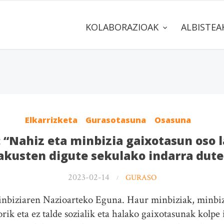
KOLABORAZIOAK
ALBISTE
Elkarrizketa
Gurasotasuna
Osasuna
“Nahiz eta minbizia gaixotasun oso l
akusten digute sekulako indarra dute
2023-02-14
GURASO
Minbiziaren Nazioarteko Eguna. Haur minbiziak, minbiz
iorik eta ez talde sozialik eta halako gaixotasunak kolpe