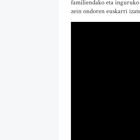
familiendako eta inguruk
zein ondoren euskarri izat