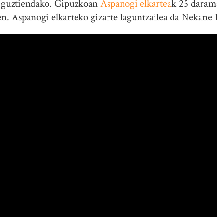
o guztiendako. Gipuzkoan
Aspanogi elkartea
k 25 daram
en. Aspanogi elkarteko gizarte laguntzailea da Nekane