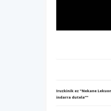
Iruzkinik ez "Nekane Lekuon
indarra dutela”"