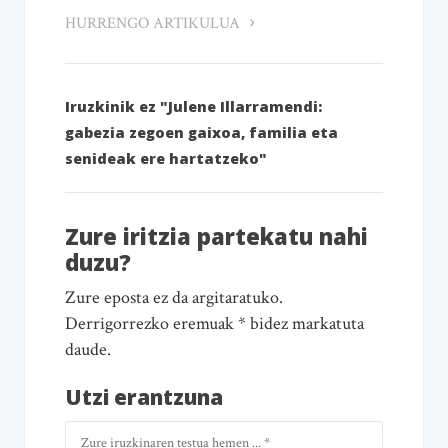
HURRENGO ARTIKULUA
Iruzkinik ez "Julene Illarramendi:
gabezia zegoen gaixoa, familia eta
senideak ere hartatzeko"
Zure iritzia partekatu nahi
duzu?
Zure eposta ez da argitaratuko.
Derrigorrezko eremuak * bidez markatuta
daude.
Utzi erantzuna