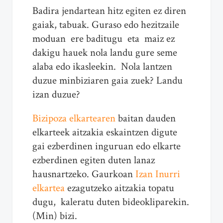
Badira jendartean hitz egiten ez diren
gaiak, tabuak. Guraso edo hezitzaile
moduan ere baditugu eta maiz ez
dakigu hauek nola landu gure seme
alaba edo ikasleekin. Nola lantzen
duzue minbiziaren gaia zuek? Landu
izan duzue?
Bizipoza elkartearen
baitan dauden
elkarteek aitzakia eskaintzen digute
gai ezberdinen inguruan edo elkarte
ezberdinen egiten duten lanaz
hausnartzeko. Gaurkoan
Izan Inurri
elkartea
ezagutzeko aitzakia topatu
dugu, kaleratu duten bideokliparekin.
(Min) bizi.