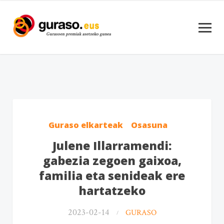
Guraso elkarteak
Osasuna
Julene Illarramendi:
gabezia zegoen gaixoa,
familia eta senideak ere
hartatzeko
2023-02-14
GURASO