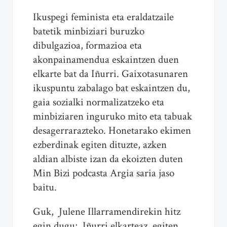
Ikuspegi feminista eta eraldatzaile
batetik minbiziari buruzko
dibulgazioa, formazioa eta
akonpainamendua eskaintzen duen
elkarte bat da Iñurri. Gaixotasunaren
ikuspuntu zabalago bat eskaintzen du,
gaia sozialki normalizatzeko eta
minbiziaren inguruko mito eta tabuak
desagerrarazteko. Honetarako ekimen
ezberdinak egiten dituzte, azken
aldian albiste izan da ekoizten duten
Min Bizi podcasta Argia saria jaso
baitu.
Guk, Julene Illarramendirekin hitz
egin dugu; Iñurri elkarteaz, egiten