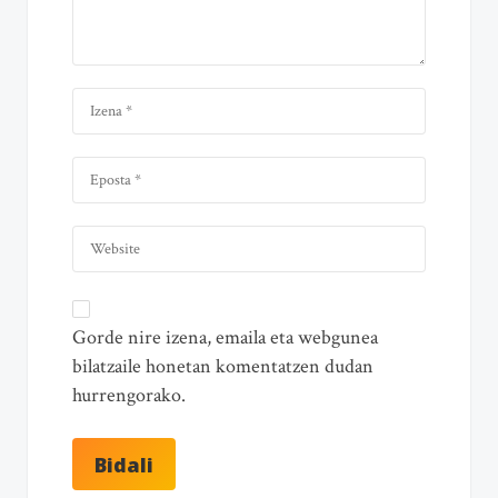
Gorde nire izena, emaila eta webgunea
bilatzaile honetan komentatzen dudan
hurrengorako.