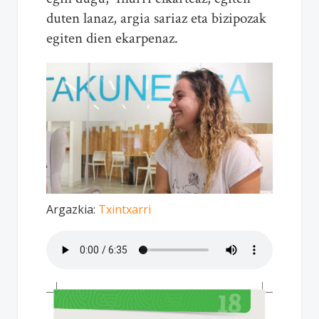
duten lanaz, argia sariaz eta bizipozak
egiten dien ekarpenaz.
Argazkia:
Txintxarri