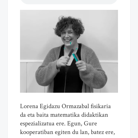
Lorena Egidazu Ormazabal fisikaria
da eta baita matematika didaktikan
espezializatua ere. Egun, Gure
kooperatiban egiten du lan, batez ere,