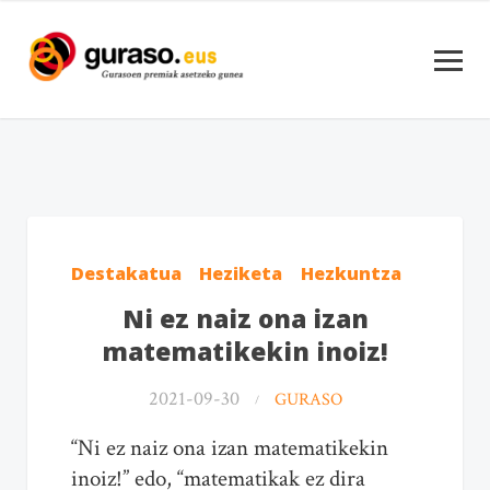
Destakatua
Heziketa
Hezkuntza
Ni ez naiz ona izan
matematikekin inoiz!
2021-09-30
GURASO
“Ni ez naiz ona izan matematikekin
inoiz!” edo, “matematikak ez dira