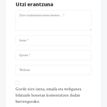
Utzi erantzuna
Gorde nire izena, emaila eta webgunea
bilatzaile honetan komentatzen dudan
hurrengorako.