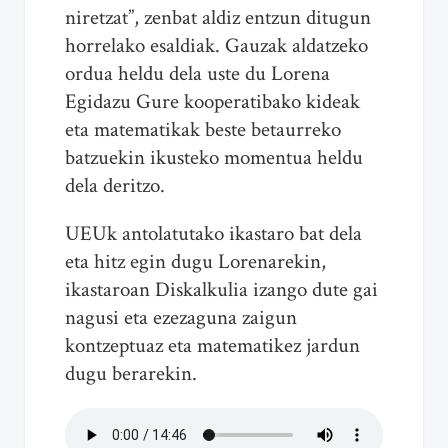
niretzat”, zenbat aldiz entzun ditugun
horrelako esaldiak. Gauzak aldatzeko
ordua heldu dela uste du Lorena
Egidazu Gure kooperatibako kideak
eta matematikak beste betaurreko
batzuekin ikusteko momentua heldu
dela deritzo.
UEUk antolatutako ikastaro bat dela
eta hitz egin dugu Lorenarekin,
ikastaroan Diskalkulia izango dute gai
nagusi eta ezezaguna zaigun
kontzeptuaz eta matematikez jardun
dugu berarekin.