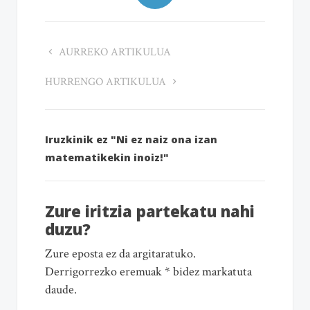
AURREKO ARTIKULUA
HURRENGO ARTIKULUA
Iruzkinik ez "Ni ez naiz ona izan
matematikekin inoiz!"
Zure iritzia partekatu nahi
duzu?
Zure eposta ez da argitaratuko.
Derrigorrezko eremuak * bidez markatuta
daude.