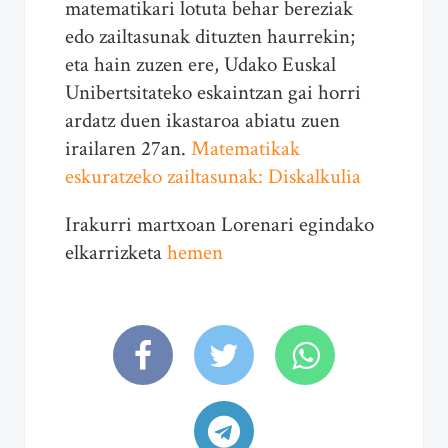
matematikari lotuta behar bereziak
edo zailtasunak dituzten haurrekin;
eta hain zuzen ere, Udako Euskal
Unibertsitateko eskaintzan gai horri
ardatz duen ikastaroa abiatu zuen
irailaren 27an.
Matematikak
eskuratzeko zailtasunak: Diskalkulia
Irakurri martxoan Lorenari egindako
elkarrizketa
hemen