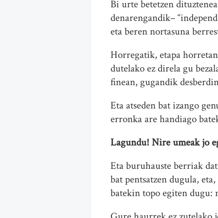
Bi urte betetzen dituztene
denarengandik– “independiz
eta beren nortasuna berres
Horregatik, etapa horretan
dutelako ez direla gu bezal
finean, gugandik desberdina
Eta atseden bat izango gen
erronka are handiago batek
Lagundu! Nire umeak jo e
Eta buruhauste berriak dat
bat pentsatzen dugula, eta
batekin topo egiten dugu: 
Gure haurrek ez zutelako j