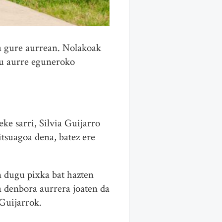
da gure aurrean. Nolakoak
gu aurre eguneroko
ke sarri, Silvia Guijarro
zitsuagoa dena, batez ere
n dugu pixka bat hazten
 denbora aurrera joaten da
 Guijarrok.