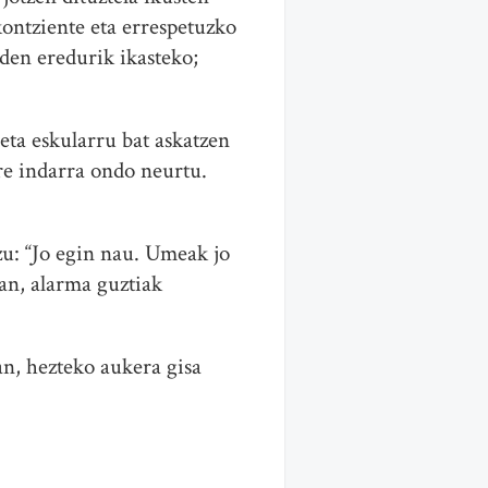
ontziente eta errespetuzko
 den eredurik ikasteko;
 eta eskularru bat askatzen
bere indarra ondo neurtu.
u: “Jo egin nau. Umeak jo
ean, alarma guztiak
an, hezteko aukera gisa