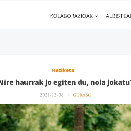
KOLABORAZIOAK
ALBISTE
Heziketa
Nire haurrak jo egiten du, nola jokatu
2021-12-08
GURASO