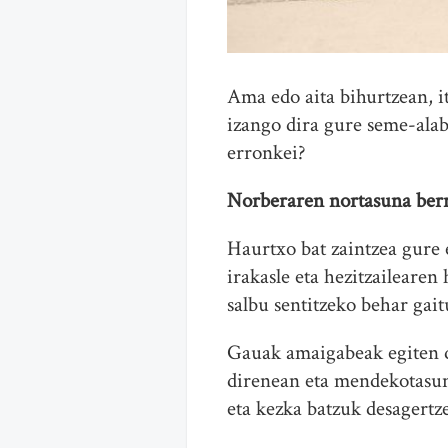
Ama edo aita bihurtzean, i
izango dira gure seme-ala
erronkei?
Norberaren nortasuna berr
Haurtxo bat zaintzea gure 
irakasle eta hezitzailearen
salbu sentitzeko behar gait
Gauak amaigabeak egiten di
direnean eta mendekotasun
eta kezka batzuk desagertze