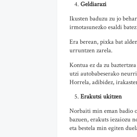
Geldiarazi
Ikusten baduzu zu jo behar 
irmotasunezko esaldi batez 
Era berean, pixka bat alden
urruntzen zarela.
Kontua ez da zu baztertzea
utzi autobabeserako neurri 
Horrela, adibidez, irakasten
Erakutsi ukitzen
Norbaiti min eman badio or
bazuen, erakuts iezaiozu no
eta bestela min egiten duel