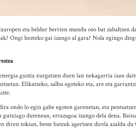
txaropen eta beldur berrien mundu oso bat zabaltzen 
bak? Ongi hezteko gai izango al gara? Nola egingo die
estea
energia guztia xurgatzen duen lan nekagarria izan daite
 hitzetan. Elikatzeko, salbu egoteko eta, are eta garrant
uzte.
ra ondo lo egin gabe egoten garenetan, eta pentsatze
 gutxiago dutenean, errazagoa izango dela dena. Baina
n diren tokian, beste batzuk agertzen direla azaldu du