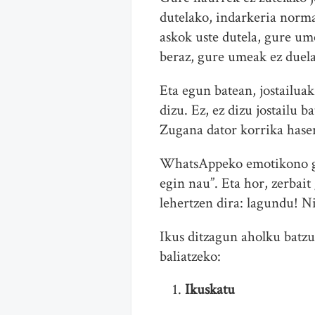
dutelako, indarkeria norma
askok uste dutela, gure ume
beraz, gure umeak ez duela
Eta egun batean, jostailuak
dizu. Ez, ez dizu jostailu b
Zugana dator korrika haser
WhatsAppeko emotikono gis
egin nau”. Eta hor, zerbait
lehertzen dira: lagundu! N
Ikus ditzagun aholku batzu
baliatzeko:
Ikuskatu