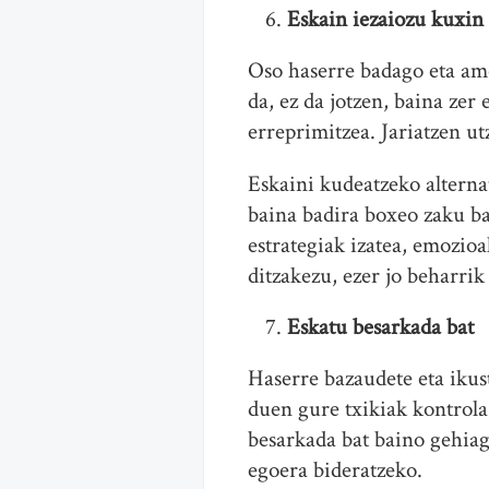
Eskain iezaiozu kuxin 
Oso haserre badago eta amo
da, ez da jotzen, baina ze
erreprimitzea. Jariatzen ut
Eskaini kudeatzeko alternat
baina badira boxeo zaku b
estrategiak izatea, emozio
ditzakezu, ezer jo beharrik
Eskatu besarkada bat
Haserre bazaudete eta ikus
duen gure txikiak kontrola
besarkada bat baino gehiago
egoera bideratzeko.