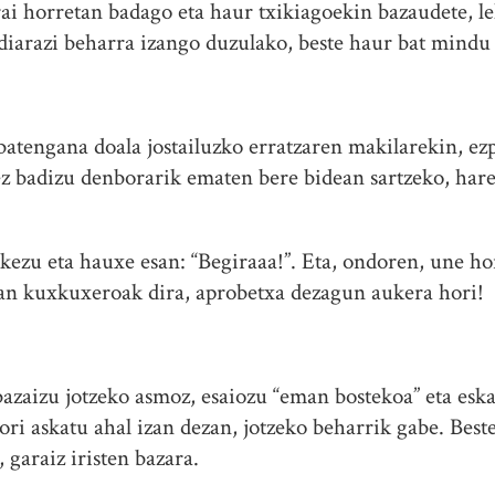
i horretan badago eta haur txikiagoekin bazaudete, l
ldiarazi beharra izango duzulako, beste haur bat mindu
atengana doala jostailuzko erratzaren makilarekin, ezp
 ez badizu denborarik ematen bere bidean sartzeko, hare
okezu eta hauxe esan: “Begiraaa!”. Eta, ondoren, une h
an kuxkuxeroak dira, aprobetxa dezagun aukera hori!
bazaizu jotzeko asmoz, esaiozu “eman bostekoa” eta esk
ori askatu ahal izan dezan, jotzeko beharrik gabe. Beste
garaiz iristen bazara.