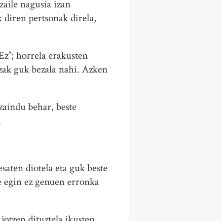
zaile nagusia izan
 diren pertsonak direla,
Ez”; horrela erakusten
uzak guk bezala nahi. Azken
zaindu behar, beste
.
saten diotela eta guk beste
re egin ez genuen erronka
jotzen dituztela ikusten