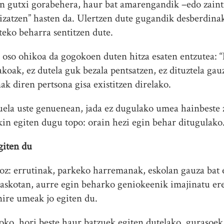
an gutxi gorabehera, haur bat amarengandik –edo zaint
atzen” hasten da. Ulertzen dute gugandik desberdinak
teko beharra sentitzen dute.
 oso ohikoa da gogokoen duten hitza esaten entzutea: “
akoak, ez dutela guk bezala pentsatzen, ez dituztela ga
k diren pertsona gisa existitzen direlako.
uela uste genuenean, jada ez dugulako umea hainbeste 
in egiten dugu topo: orain hezi egin behar ditugulako
giten du
oz: errutinak, parkeko harremanak, eskolan gauza bat e
, askotan, aurre egin beharko geniokeenik imajinatu e
nire umeak jo egiten du.
oko, hori beste haur batzuek egiten dutelako, gurasoek 