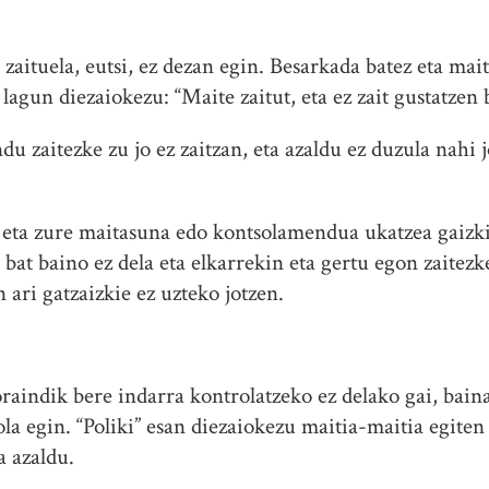
zaituela, eutsi, ez dezan egin. Besarkada batez eta mai
lagun diezaiokezu: “Maite zaitut, eta ez zait gustatzen b
du zaitezke zu jo ez zaitzan, eta azaldu ez duzula nahi j
 eta zure maitasuna edo kontsolamendua ukatzea gaizki
bat baino ez dela eta elkarrekin eta gertu egon zaitezk
 ari gatzaizkie ez uzteko jotzen.
aindik bere indarra kontrolatzeko ez delako gai, bain
la egin. “Poliki” esan diezaiokezu maitia-maitia egiten
a azaldu.