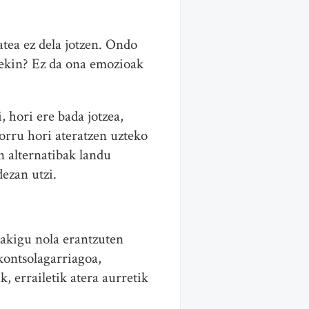
tea ez dela jotzen. Ondo
nekin? Ez da ona emozioak
, hori ere bada jotzea,
rru hori ateratzen uzteko
n alternatibak landu
dezan utzi.
dakigu nola erantzuten
kontsolagarriagoa,
, errailetik atera aurretik