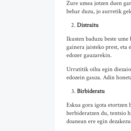
Zure umea jotzen duen gara
behar duzu, jo aurretik ge
Distraitu
Ikusten baduzu beste ume b
gainera jaisteko prest, eta
edozer gauzarekin.
Urrutitik oihu egin diezai
edozein gauza. Adin honet
Birbideratu
Eskua gora igota etortzen 
berbideratzen du, tentsio h
doanean ere egin dezakezu, 