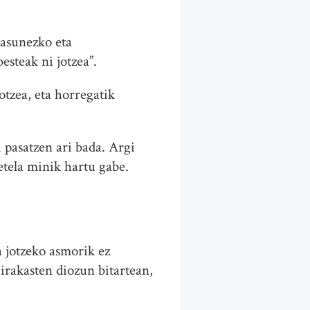
tasunezko eta
esteak ni jotzea”.
otzea, eta horregatik
 pasatzen ari bada. Argi
etela minik hartu gabe.
a jotzeko asmorik ez
 irakasten diozun bitartean,