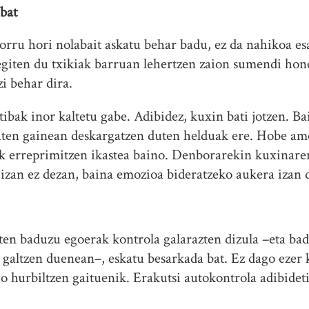
bat
rru hori nolabait askatu behar badu, ez da nahikoa esa
r egiten du txikiak barruan lehertzen zaion sumendi ho
zi behar dira.
ibak inor kaltetu gabe. Adibidez, kuxin bati jotzen. Bai
aten gainean deskargatzen duten helduak ere. Hobe amo
ak erreprimitzen ikastea baino. Denborarekin kuxinare
 izan ez dezan, baina emozioa bideratzeko aukera izan 
ten baduzu egoerak kontrola galarazten dizula –eta ba
 galtzen duenean–, eskatu besarkada bat. Ez dago ezer 
 hurbiltzen gaituenik. Erakutsi autokontrola adibidetik