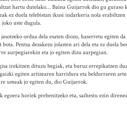
ltzat hartu dutelako… Baina Guijarrok dio gu guraso k
ak ez duela telebistan ikusi indarkeria nola erabiltzen
 joko uste dugula.
 jasotzeko ordua dela esaten diozu, haserretu egiten da
at bota. Pentsa dezakezu jolasten ari dela eta ez duela 
re aurpegiarekin eta jo egiten dizu aurpegian.
a irekitzen dituzu begiak, eta buruz errepikatzen duz
 gaizki egiten aritzearen harridura eta beldurraren art
ire umeak jo egiten du, dio Guijarrok.
k egoera horiek prebenitzeko eta, saihestu ezin direne