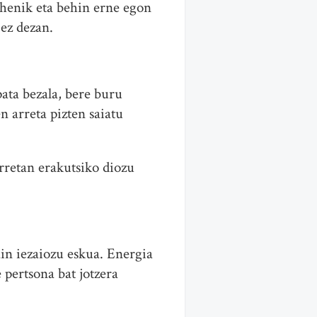
ehenik eta behin erne egon
 ez dezan.
ata bezala, bere buru
n arreta pizten saiatu
orretan erakutsiko diozu
ain iezaiozu eskua. Energia
 pertsona bat jotzera