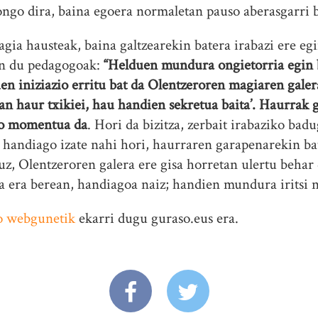
ngo dira, baina egoera normaletan pauso aberasgarri b
agia hausteak, baina galtzearekin batera irabazi ere eg
n du pedagogoak:
“Helduen mundura ongietorria egin b
en iniziazio erritu bat da Olentzeroren magiaren galer
san haur txikiei, hau handien sekretua baita’. Haurrak
eko momentua da
. Hori da bizitza, zerbait irabaziko bad
a handiago izate nahi hori, haurraren garapenarekin ba
uz, Olentzeroren galera ere gisa horretan ulertu behar 
a era berean, handiagoa naiz; handien mundura iritsi n
o webgunetik
ekarri dugu guraso.eus era.