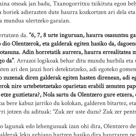
aina otsoak jan badu, Txanogorritxu txikituta egon beha
 horiek adierazten dute haurra kozkortzen ari dela et
ta mundua ulertzeko garaian.
ertatzen da.
“6, 7, 8 urte inguruan, haurra osasuntsu ga
 dio Olentzerok, eta galderak egiten hasiko da, dagoen
ibotasuna. Adin horretatik aurrera, haurra errealitatea
go da”
. Arrazoi logikoak behar ditu mundu hurbila eta
en ari den jauzi hori detektatzeko, adi egoteko gome
 zuzenak diren galderak egiten hasten direnean, adi e
erok nire urtebetetzetako oparietan erabili zenuten pap
 etxe guztietara?, Nola sartu da Olentzero gure etxera
a bere kabuz jarriko du kolokan, galderen bitartez, et
rri jotzen du adituak: “Zuk zer uste duzu? Zuk zer pent
o lagunak edo lehengusuak izan ohi dira, Olentzero d
a galderak leku gehiago hartzen hasiko dira haurraren