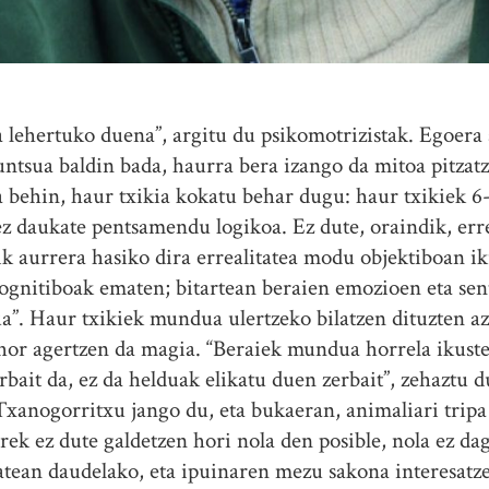
 lehertuko duena”, argitu du psikomotrizistak. Egoera
ntsua baldin bada, haurra bera izango da mitoa pitzat
 behin, haur txikia kokatu behar dugu: haur txikiek 6
z daukate pentsamendu logikoa. Ez dute, oraindik, err
k aurrera hasiko dira errealitatea modu objektiboan i
kognitiboak ematen; bitartean beraien emozioen eta se
”. Haur txikiek mundua ulertzeko bilatzen dituzten az
a hor agertzen da magia. “Beraiek mundua horrela ikust
erbait da, ez da helduak elikatu duen zerbait”, zehaztu
Txanogorritxu jango du, eta bukaeran, animaliari tripa 
ek ez dute galdetzen hori nola den posible, nola ez dag
atean daudelako, eta ipuinaren mezu sakona interesatze