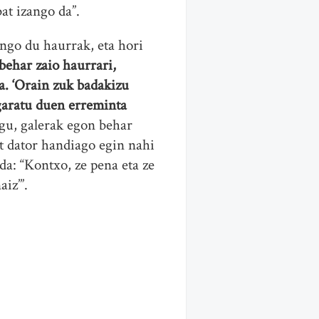
at izango da”.
ingo du haurrak, eta hori
ehar zaio haurrari,
a. ‘Orain zuk badakizu
 garatu duen erreminta
ugu, galerak egon behar
t dator handiago egin nahi
da: “Kontxo, ze pena eta ze
aiz’”.