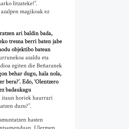
rko litzateke!”.
a azalpen magikoak ez
ratzen ari baldin bada,
eko tresna berri baten jabe
 modu objektibo batean
 urrunekoa azaldu eta
ndioa egiten die Beñaranek
gon behar dugu, hala nola,
er bera?’. Edo, ‘Olentzero
, ez badaukagu
a itaun horiek haurrari
satzen duzu?”.
esmuntatzen hasten
 pentsamenduan. Ulermen