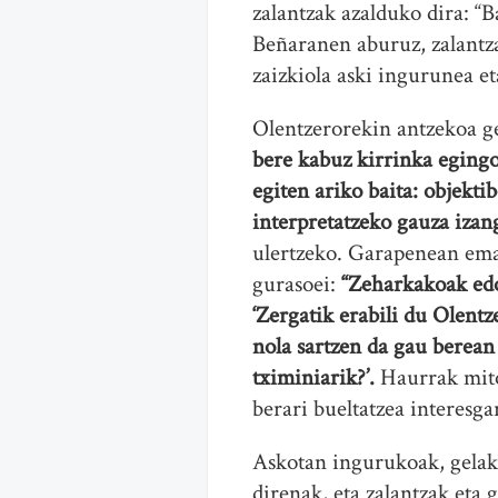
zalantzak azalduko dira: “B
Beñaranen aburuz, zalantza
zaizkiola aski ingurunea e
Olentzerorekin antzekoa g
bere kabuz kirrinka egingo
egiten ariko baita: objekt
interpretatzeko gauza izan
ulertzeko. Garapenean emat
gurasoei:
“Zeharkakoak edo
‘Zergatik erabili du Olentz
nola sartzen da gau berean
tximiniarik?’.
Haurrak mito
berari bueltatzea interesga
Askotan ingurukoak, gelak
direnak, eta zalantzak et