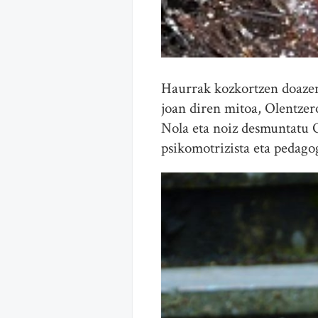
Haurrak kozkortzen doazen 
joan diren mitoa, Olentzer
Nola eta noiz desmuntatu 
psikomotrizista eta pedago