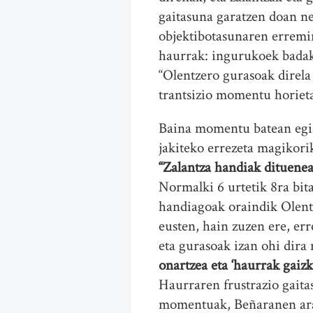
gaitasuna garatzen doan n
objektibotasunaren erremint
haurrak: ingurukoek badaki
“Olentzero gurasoak direla 
trantsizio momentu horieta
Baina momentu batean egia 
jakiteko errezeta magikori
“Zalantza handiak dituene
Normalki 6 urtetik 8ra bit
handiagoak oraindik Olent
eusten, hain zuzen ere, er
eta gurasoak izan ohi dira 
onartzea eta ‘haurrak gaizk
Haurraren frustrazio gait
momentuak, Beñaranen arabe