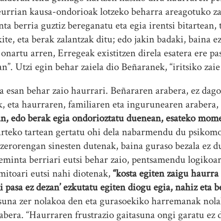
eurrian kausa-ondorioak lotzeko beharra areagotuko za
a berria guztiz bereganatu eta egia irentsi bitartean, t
te, eta berak zalantzak ditu; edo jakin badaki, baina e
onartu arren, Erregeak existitzen direla esatera ere p
n”. Utzi egin behar zaiela dio Beñaranek, “iritsiko za
esan behar zaio haurrari. Beñararen arabera, ez dago 
k, eta haurraren, familiaren eta ingurunearen arabera, 
an, edo berak egia ondorioztatu duenean, esateko mome
arteko tartean gertatu ohi dela nabarmendu du psikom
zerorengan sinesten dutenak, baina guraso bezala ez 
reminta berriari eutsi behar zaio, pentsamendu logikoar
mitoari eutsi nahi diotenak,
“kosta egiten zaigu haurra
i pasa ez dezan’ ezkutatu egiten diogu egia, nahiz eta 
asuna zer nolakoa den eta gurasoekiko harremanak nola
ra. “Haurraren frustrazio gaitasuna ongi garatu ez d