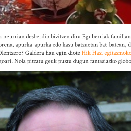
neurrian desberdin bizitzen dira Eguberriak familian,
orena, apurka-apurka edo kasu batzuetan bat-batean, 
Olentzero? Galdera hau egin diote
Hik Hasi egitasmok
goari. Nola pitzatu geuk puztu dugun fantasiazko glob