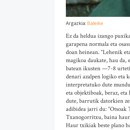
Argazkia:
Baleike
Ez da heldua izango puxika
garapena normala eta osasu
doan heinean. “Lehenik eta
magikoa daukate, hau da, e
batean ikusten —7-8 urteti
denari azalpen logiko eta 
interpretatuko dute mundua
eta objektiboak, beraz, et
dute, barrutik datorkien z
adibidea jarri du: “Otsoak 
Txanogorritxu, baina haurr
Haur txikiak beste plano b