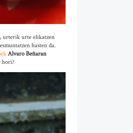
 urterik urte elikatzen
desmuntatzen hasten da.
oek
Alvaro Beñaran
o hori?