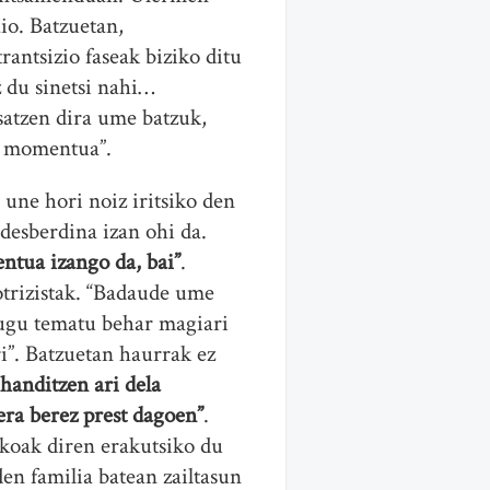
io. Batzuetan,
rantsizio faseak biziko ditu
z du sinetsi nahi…
asatzen dira ume batzuk,
ie momentua”.
une hori noiz iritsiko den
desberdina izan ohi da.
ntua izango da, bai”
.
otrizistak. “Badaude ume
dugu tematu behar magiari
i”. Batzuetan haurrak ez
 handitzen ari dela
bera berez prest dagoen”
.
koak diren erakutsiko du
en familia batean zailtasun