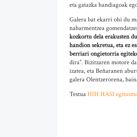
eta gatazka handiagoak ego
Galera bat ekarri ohi du m
nabarmentzea gomendatze
kozkortu dela erakusten du
handion sekretua, eta ez e
berriari ongietorria egit
dira”. Bizitzaren motore d
izatea, eta Beñaranen abur
galera Olentzerorena, bain
Testua
HIH HASI egitasm