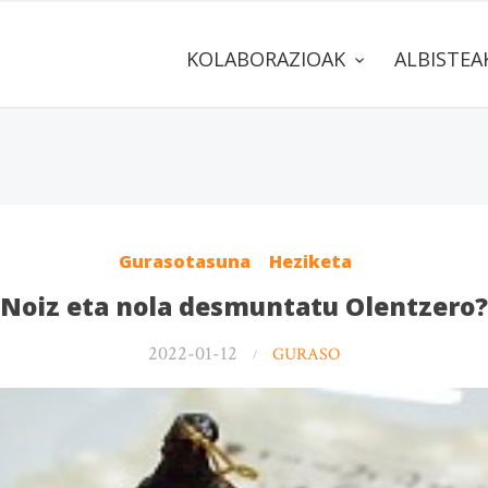
KOLABORAZIOAK
ALBISTE
Gurasotasuna
Heziketa
Noiz eta nola desmuntatu Olentzero?
2022-01-12
GURASO