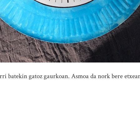
arri batekin gatoz gaurkoan. Asmoa da nork bere etxean