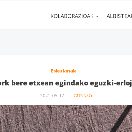
KOLABORAZIOAK
ALBISTE
Eskulanak
rk bere etxean egindako eguzki-erlo
2021-05-12
GURASO