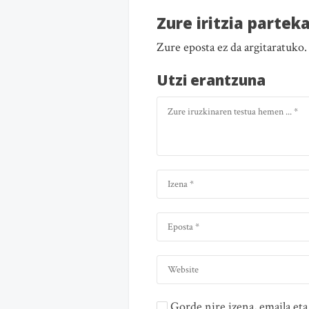
Zure iritzia partek
Zure eposta ez da argitaratuko
Utzi erantzuna
Gorde nire izena, emaila e