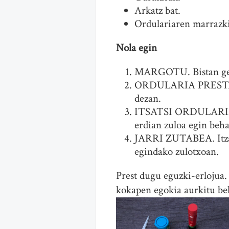
Arkatz bat.
Ordulariaren marrazk
Nola egin
MARGOTU. Bistan geldi
ORDULARIA PRESTATU. 
dezan.
ITSATSI ORDULARIA. Ma
erdian zuloa egin beha
JARRI ZUTABEA. Itzala
egindako zulotxoan.
Prest dugu eguzki-erlojua.
kokapen egokia aurkitu be