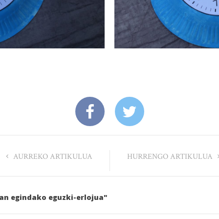
AURREKO ARTIKULUA
HURRENGO ARTIKULUA
ean egindako eguzki-erlojua"