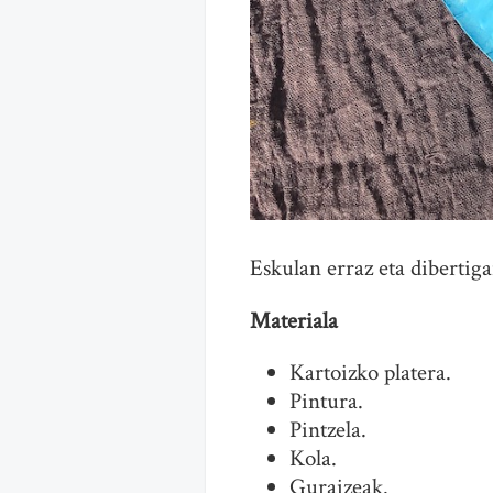
Eskulan erraz eta dibertig
Materiala
Kartoizko platera.
Pintura.
Pintzela.
Kola.
Guraizeak.