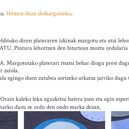
ia.
Hemen duzu deskargatzeko
.
tuko diren plateraren izkinak margotu eta utzi leho
Pintura lehortzen den bitartean moztu ordularia f
rgotutako platerari itsatsi behar diogu prest dugu
r zaiola.
 egingo duen zutabea sortzeko arkatza jarriko dugu t
 Orain kaleko leku eguzkitsu batera joan eta egin esp
harko duzu ze ordu den ondo marka dezan.