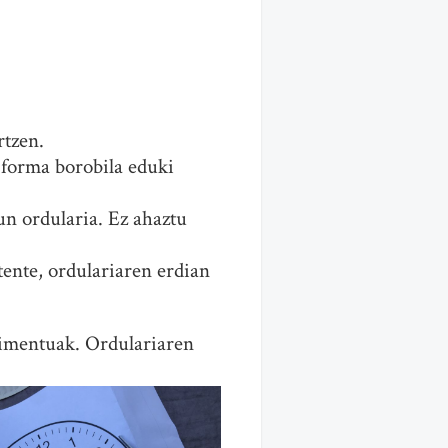
rtzen.
orma borobila eduki
n ordularia. Ez ahaztu
ente, ordulariaren erdian
erimentuak. Ordulariaren