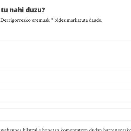
atu nahi duzu?
. Derrigorrezko eremuak * bidez markatuta daude.
ta webgunea bilatzaile honetan komentatzen dudan hurrengorako