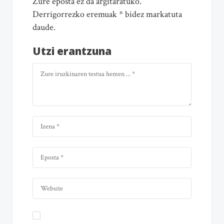
Zure eposta ez da argitaratuko.
Derrigorrezko eremuak * bidez markatuta
daude.
Utzi erantzuna