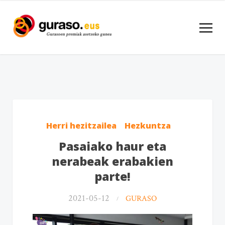
Herri hezitzailea
Hezkuntza
Pasaiako haur eta
nerabeak erabakien
parte!
2021-05-12
GURASO