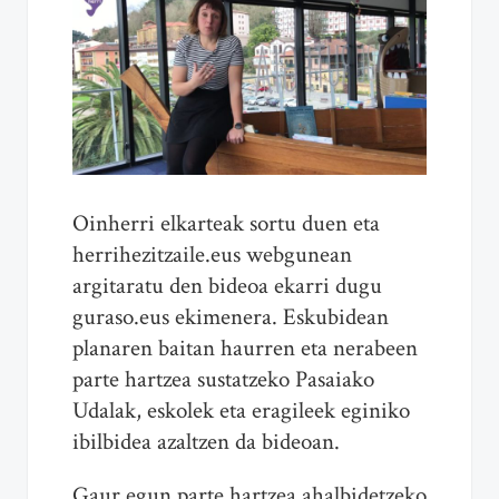
Oinherri elkarteak sortu duen eta
herrihezitzaile.eus webgunean
argitaratu den bideoa ekarri dugu
guraso.eus ekimenera. Eskubidean
planaren baitan haurren eta nerabeen
parte hartzea sustatzeko Pasaiako
Udalak, eskolek eta eragileek eginiko
ibilbidea azaltzen da bideoan.
Gaur egun parte hartzea ahalbidetzeko