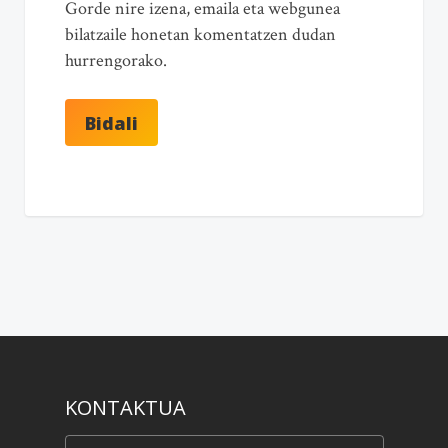
Gorde nire izena, emaila eta webgunea
bilatzaile honetan komentatzen dudan
hurrengorako.
KONTAKTUA