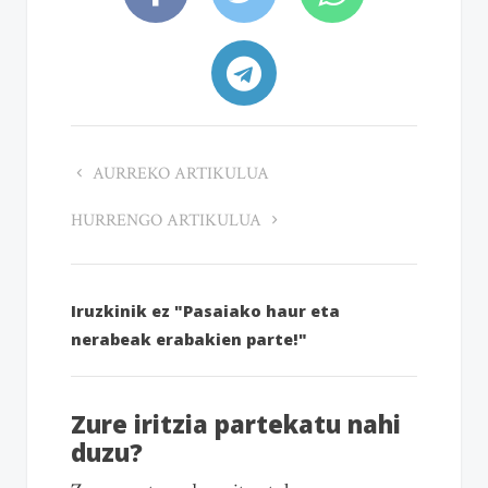
AURREKO ARTIKULUA
HURRENGO ARTIKULUA
Iruzkinik ez "Pasaiako haur eta
nerabeak erabakien parte!"
Zure iritzia partekatu nahi
duzu?