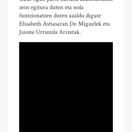
zein egitura duten eta nola
funtzionatzen duten azaldu digute
Elisabeth Astiasaran De Miguelek eta
Jaione Urruzola Arizetak.