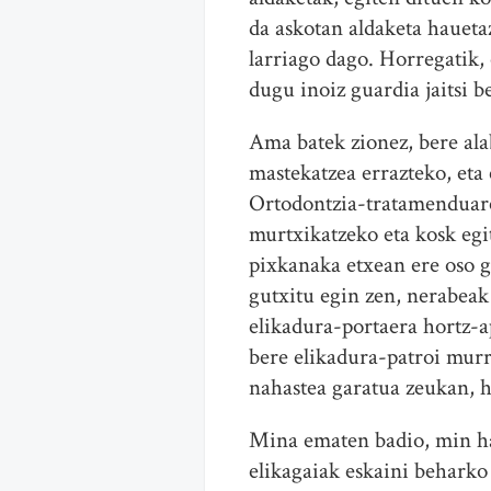
da askotan aldaketa haueta
larriago dago. Horregatik, 
dugu inoiz guardia jaitsi b
Ama batek zionez, bere ala
mastekatzea errazteko, eta
Ortodontzia-tratamenduaren
murtxikatzeko eta kosk egi
pixkanaka etxean ere oso g
gutxitu egin zen, nerabeak 
elikadura-portaera hortz-a
bere elikadura-patroi murr
nahastea garatua zeukan, ha
Mina ematen badio, min hau
elikagaiak eskaini beharko