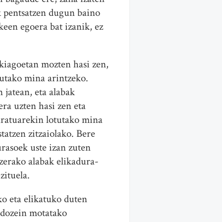
k pentsatzen dugun baino
keen egoera bat izanik, ez
ikiagoetan mozten hasi zen,
tutako mina arintzeko.
 jatean, eta alabak
ra uzten hasi zen eta
aratuarekin lotutako mina
tatzen zitzaiolako. Bere
rasoek uste izan zuten
zerako alabak elikadura-
zituela.
o eta elikatuko duten
edozein motatako