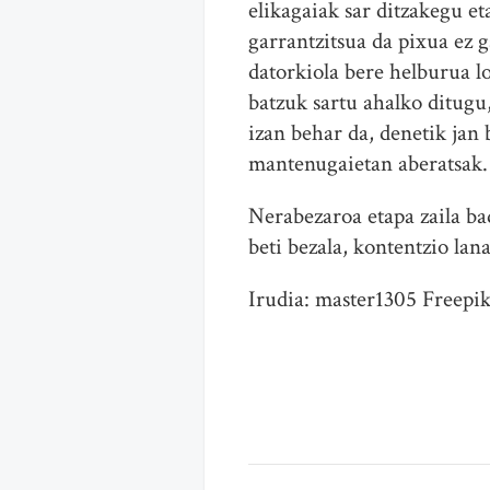
elikagaiak sar ditzakegu et
garrantzitsua da pixua ez
datorkiola bere helburua l
batzuk sartu ahalko ditugu
izan behar da, denetik jan 
mantenugaietan aberatsak.
Nerabezaroa etapa zaila ba
beti bezala, kontentzio la
Irudia: master1305 Freepi