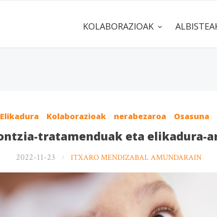
KOLABORAZIOAK
ALBISTE
Elikadura
Kolaborazioak
nerabezaroa
Osasuna
ontzia-tratamenduak eta elikadura-a
2022-11-23
ITXARO MENDIZABAL AMUNDARAIN