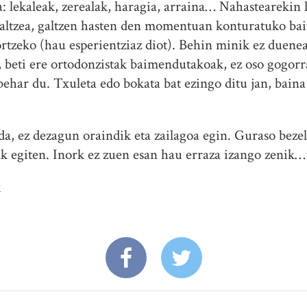
a: lekaleak, zerealak, haragia, arraina… Nahastearekin 
 galtzea, galtzen hasten den momentuan konturatuko ba
ortzeko (hau esperientziaz diot). Behin minik ez duenea
, beti ere ortodonzistak baimendutakoak, ez oso gogor
behar du. Txuleta edo bokata bat ezingo ditu jan, bain
da, ez dezagun oraindik eta zailagoa egin. Guraso beze
nak egiten. Inork ez zuen esan hau erraza izango zenik…
k