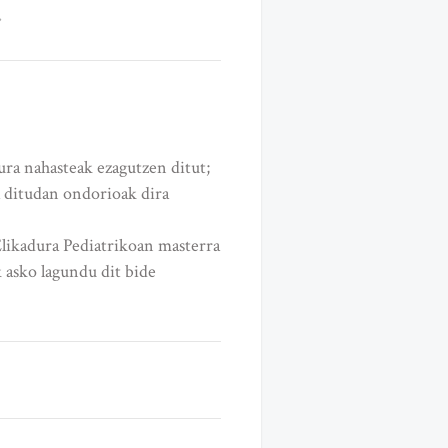
dura nahasteak ezagutzen ditut;
ra ditudan ondorioak dira
Elikadura Pediatrikoan masterra
k asko lagundu dit bide