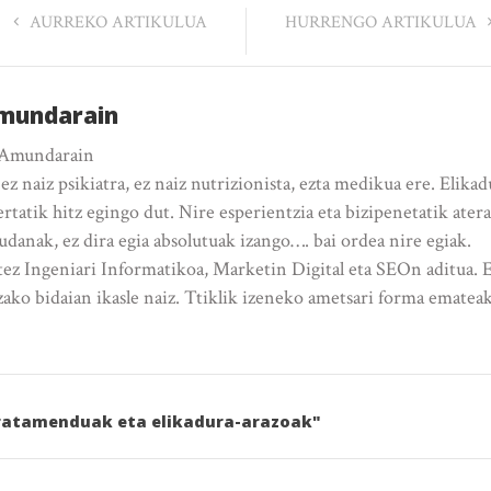
AURREKO ARTIKULUA
HURRENGO ARTIKULUA
Amundarain
 Amundarain
 ez naiz psikiatra, ez naiz nutrizionista, ezta medikua ere. Elika
bertatik hitz egingo dut. Nire esperientzia eta bizipenetatik ate
danak, ez dira egia absolutuak izango…. bai ordea nire egiak.
etez Ingeniari Informatikoa, Marketin Digital eta SEOn aditua. 
tzako bidaian ikasle naiz. Ttiklik izeneko ametsari forma ematea
tratamenduak eta elikadura-arazoak"