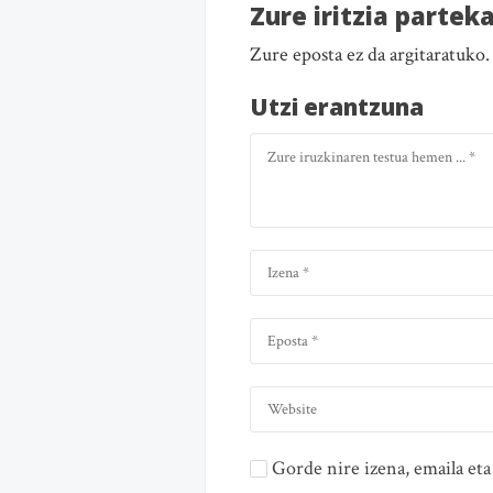
Zure iritzia partek
Zure eposta ez da argitaratuko
Utzi erantzuna
Gorde nire izena, emaila e