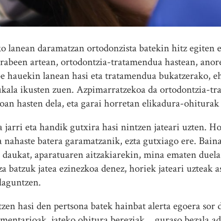
o lanean daramatzan ortodonzista batekin hitz egiten 
erabeen artean, ortodontzia-tratamendua hastean, anor
abe hauekin lanean hasi eta tratamendua bukatzerako, 
ukala ikusten zuen. Azpimarratzekoa da ortodontzia-tr
an hasten dela, eta garai horretan elikadura-ohiturak a
 jarri eta handik gutxira hasi nintzen jateari uzten. H
a nahaste batera garamatzanik, ezta gutxiago ere. Bain
 daukat, aparatuaren aitzakiarekin, mina ematen duela 
a batzuk jatea ezinezkoa denez, horiek jateari uzteak 
laguntzen.
tzen hasi den pertsona batek hainbat alerta egoera sor
omentarioak, jateko ohitura bereziak… guraso bezala adi