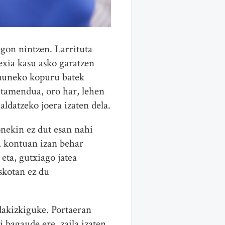
egon nintzen. Larrituta
exia kasu asko garatzen
ehuneko kopuru batek
atamendua, oro har, lehen
ldatzeko joera izaten dela.
onekin ez dut esan nahi
a kontuan izan behar
eta, gutxiago jatea
askotan ez du
 dakizkiguke. Portaeran
 bagaude ere, zaila izaten