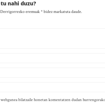
atu nahi duzu?
. Derrigorrezko eremuak * bidez markatuta daude.
ta webgunea bilatzaile honetan komentatzen dudan hurrengorako