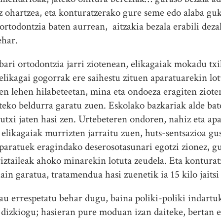
z ohartzea, eta konturatzerako gure seme edo alaba gu
ortodontzia baten aurrean, aitzakia bezala erabili deza
ehar.
bari ortodontzia jarri ziotenean, elikagaiak mokadu tx
 elikagai gogorrak ere saihestu zituen aparatuarekin lo
 lehen hilabeteetan, mina eta ondoeza eragiten zioten
teko beldurra garatu zuen. Eskolako bazkariak alde bate
utxi jaten hasi zen. Urtebeteren ondoren, nahiz eta ap
elikagaiak murrizten jarraitu zuen, huts-sentsazioa gus
paratuek eragindako deserosotasunari egotzi zionez, gu
iztaileak ahoko minarekin lotuta zeudela. Eta konturat
in garatua, tratamendua hasi zuenetik ia 15 kilo jaitsi 
 errespetatu behar dugu, baina poliki-poliki indartuk
 dizkiogu; hasieran pure moduan izan daiteke, bertan 