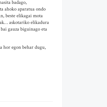
hasita badago,
ita ahoko aparatua ondo
n, beste elikagai mota
rak… askotariko elikadura
a bai gauza biguinago eta
la hor egon behar dugu,