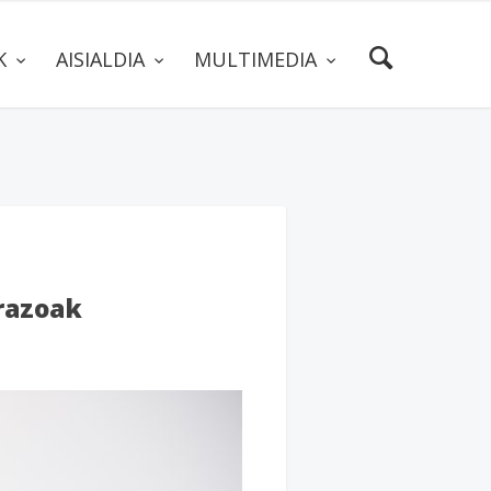
AK
AISIALDIA
MULTIMEDIA
razoak