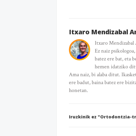
Itxaro Mendizabal 
Itxaro Mendizabal
Ez naiz psikologoa,
batez ere bat, eta 
hemen idatziko ditu
Ama naiz, bi alaba ditut. Ikask
ere badut, baina batez ere bizi
honetan.
Iruzkinik ez "Ortodontzia-