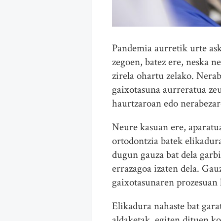
Pandemia aurretik urte ask
zegoen, batez ere, neska n
zirela ohartu zelako. Ner
gaixotasuna aurreratua ze
haurtzaroan edo nerabezaro
Neure kasuan ere, aparatua
ortodontzia batek elikadur
dugun gauza bat dela garbi
errazagoa izaten dela. Gauz
gaixotasunaren prozesuan 
Elikadura nahaste bat gara
aldaketak, egiten dituen k