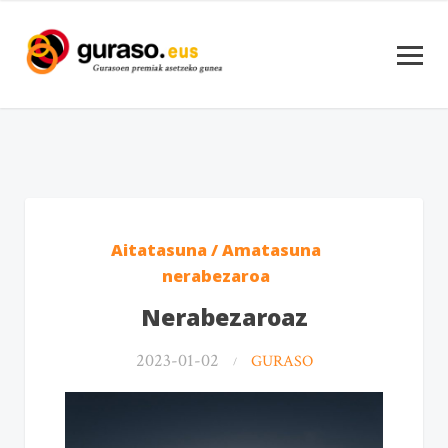
Aitatasuna / Amatasuna
nerabezaroa
Nerabezaroaz
2023-01-02
GURASO