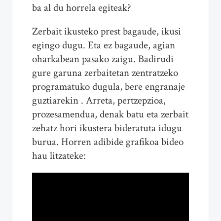
ba al du horrela egiteak?
Zerbait ikusteko prest bagaude, ikusi
egingo dugu. Eta ez bagaude, agian
oharkabean pasako zaigu. Badirudi
gure garuna zerbaitetan zentratzeko
programatuko dugula, bere engranaje
guztiarekin . Arreta, pertzepzioa,
prozesamendua, denak batu eta zerbait
zehatz hori ikustera bideratuta idugu
burua. Horren adibide grafikoa bideo
hau litzateke: