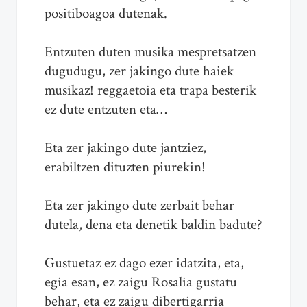
positiboagoa dutenak.
Entzuten duten musika mespretsatzen
dugudugu, zer jakingo dute haiek
musikaz! reggaetoia eta trapa besterik
ez dute entzuten eta…
Eta zer jakingo dute jantziez,
erabiltzen dituzten piurekin!
Eta zer jakingo dute zerbait behar
dutela, dena eta denetik baldin badute?
Gustuetaz ez dago ezer idatzita, eta,
egia esan, ez zaigu Rosalia gustatu
behar, eta ez zaigu dibertigarria