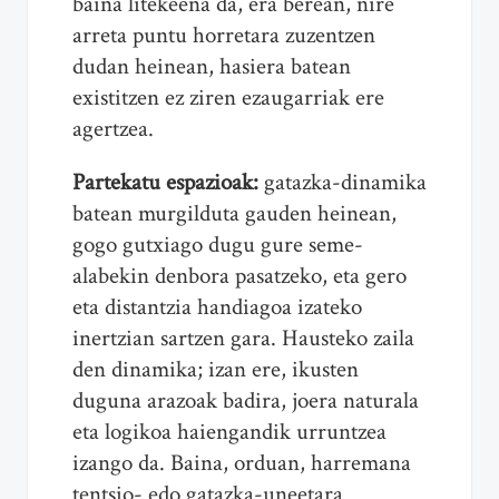
baina litekeena da, era berean, nire
arreta puntu horretara zuzentzen
dudan heinean, hasiera batean
existitzen ez ziren ezaugarriak ere
agertzea.
Partekatu espazioak:
gatazka-dinamika
batean murgilduta gauden heinean,
gogo gutxiago dugu gure seme-
alabekin denbora pasatzeko, eta gero
eta distantzia handiagoa izateko
inertzian sartzen gara. Hausteko zaila
den dinamika; izan ere, ikusten
duguna arazoak badira, joera naturala
eta logikoa haiengandik urruntzea
izango da. Baina, orduan, harremana
tentsio- edo gatazka-uneetara