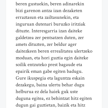
beren gustuekin, beren adinarekin
bizi garenon antza izan dezaketen
erraztasun eta zailtasunekin, eta
inguruan dutenari buruzko iritziak
dituzte. Interesgarria izan daiteke
galdetzea zer pentsatzen duten, zer
amets dituzten, zer beldur ager
daitezkeen beren errealitatea ulertzeko
moduan, eta hori guztia egin daiteke
soilik entzuteko prest bagaude eta
epairik eman gabe egiten badugu.
Gure ikuspegia eta laguntza eskain
dezakegu, baina ulertu behar dugu
helburua ez dela haiek guk uste
duguna egitea, ez behintzat hitz egiten
dugun gai guztietan, baizik eta hitz