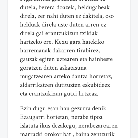
dutela, berera doazela, heldugabeak
direla, zer nahi duten ez dakitela, oso
helduak direla uste duten arren ez
direla gai erantzukizun txikiak
hartzeko ere. Kexu gara haiekiko
harremanak dakarren tirabirez,
gauzak egiten uztearen eta hainbeste
goratzen duten askatasuna
mugatzearen arteko dantza horretaz,
aldarrikatzen dutituzten eskubideez
eta erantzukizun gutxi hrtzeaz.
Ezin dugu esan hau gezurra denik.
Ezaugarri horietan, nerabe tipoa
islatuta ikus dezakegu, nerabezaroaren
marrazki orokor bat , baina zentzurik