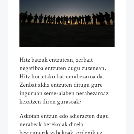
Hitz batzuk entzutean, zerbait
negatiboa entzuten dugu zuzenean,
Hitz horietako bat nerabezaroa da.
Zenbat aldiz entzuten ditugu gure
inguruan seme-alaben nerabezaroaz
kexatzen diren gurasoak?
Askotan entzun edo adierazten dugu
nerabeak berekoiak direla,
begirunerik gabekoak, ordenik ez