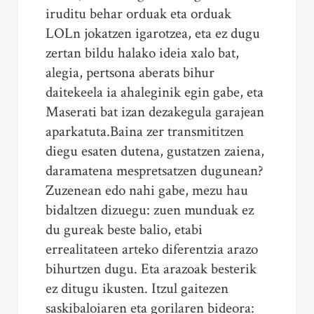
iruditu behar orduak eta orduak
LOLn jokatzen igarotzea, eta ez dugu
zertan bildu halako ideia xalo bat,
alegia, pertsona aberats bihur
daitekeela ia ahaleginik egin gabe, eta
Maserati bat izan dezakegula garajean
aparkatuta.Baina zer transmititzen
diegu esaten dutena, gustatzen zaiena,
daramatena mespretsatzen dugunean?
Zuzenean edo nahi gabe, mezu hau
bidaltzen dizuegu: zuen munduak ez
du gureak beste balio, etabi
errealitateen arteko diferentzia arazo
bihurtzen dugu. Eta arazoak besterik
ez ditugu ikusten. Itzul gaitezen
saskibaloiaren eta gorilaren bideora: