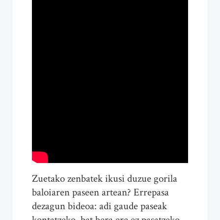
Zuetako zenbatek ikusi duzue gorila
baloiaren paseen artean? Errepasa
dezagun bideoa: adi gaude paseak
kontatzeko, bat bera ere ez pasatzeko,