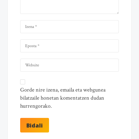
Gorde nire izena, emaila eta webgunea
bilatzaile honetan komentatzen dudan
hurrengorako.