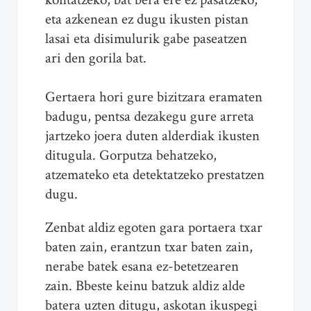
eta azkenean ez dugu ikusten pistan
lasai eta disimulurik gabe paseatzen
ari den gorila bat.
Gertaera hori gure bizitzara eramaten
badugu, pentsa dezakegu gure arreta
jartzeko joera duten alderdiak ikusten
ditugula. Gorputza behatzeko,
atzemateko eta detektatzeko prestatzen
dugu.
Zenbat aldiz egoten gara portaera txar
baten zain, erantzun txar baten zain,
nerabe batek esana ez-betetzearen
zain. Bbeste keinu batzuk aldiz alde
batera uzten ditugu, askotan ikuspegi