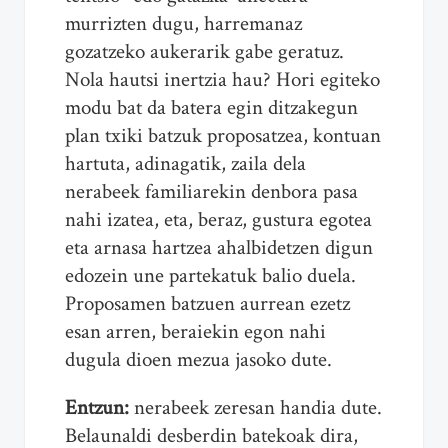
murrizten dugu, harremanaz
gozatzeko aukerarik gabe geratuz.
Nola hautsi inertzia hau? Hori egiteko
modu bat da batera egin ditzakegun
plan txiki batzuk proposatzea, kontuan
hartuta, adinagatik, zaila dela
nerabeek familiarekin denbora pasa
nahi izatea, eta, beraz, gustura egotea
eta arnasa hartzea ahalbidetzen digun
edozein une partekatuk balio duela.
Proposamen batzuen aurrean ezetz
esan arren, beraiekin egon nahi
dugula dioen mezua jasoko dute.
Entzun:
nerabeek zeresan handia dute.
Belaunaldi desberdin batekoak dira,