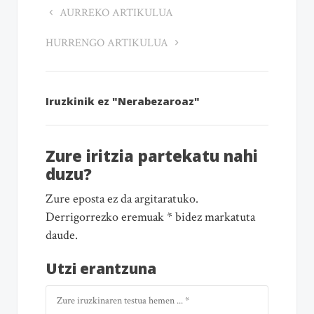
AURREKO ARTIKULUA
HURRENGO ARTIKULUA
Iruzkinik ez "Nerabezaroaz"
Zure iritzia partekatu nahi
duzu?
Zure eposta ez da argitaratuko.
Derrigorrezko eremuak * bidez markatuta
daude.
Utzi erantzuna