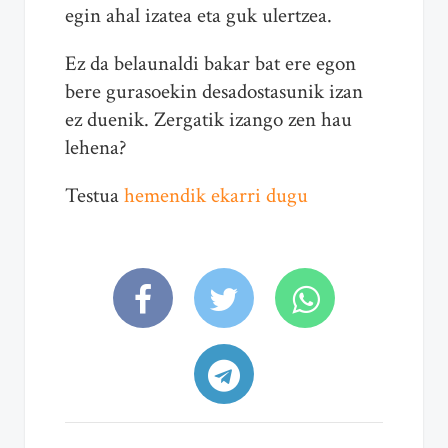
egin ahal izatea eta guk ulertzea.
Ez da belaunaldi bakar bat ere egon
bere gurasoekin desadostasunik izan
ez duenik. Zergatik izango zen hau
lehena?
Testua
hemendik ekarri dugu