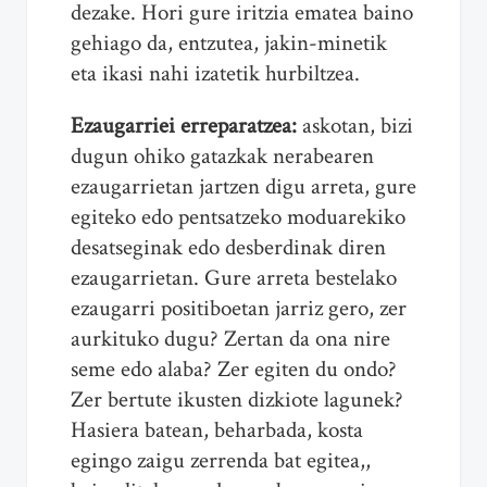
dezake. Hori gure iritzia ematea baino
gehiago da, entzutea, jakin-minetik
eta ikasi nahi izatetik hurbiltzea.
Ezaugarriei erreparatzea:
askotan, bizi
dugun ohiko gatazkak nerabearen
ezaugarrietan jartzen digu arreta, gure
egiteko edo pentsatzeko moduarekiko
desatseginak edo desberdinak diren
ezaugarrietan. Gure arreta bestelako
ezaugarri positiboetan jarriz gero, zer
aurkituko dugu? Zertan da ona nire
seme edo alaba? Zer egiten du ondo?
Zer bertute ikusten dizkiote lagunek?
Hasiera batean, beharbada, kosta
egingo zaigu zerrenda bat egitea,,