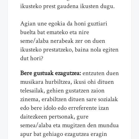
ikusteko prest gaudena ikusten dugu.
Agian une egokia da honi guztiari
buelta bat emateko eta nire
seme/alaba nerabeak zer on duen
ikusteko prestatzeko, baina nola egiten
dut hori?
Bere gustuak ezagutzea:
entzuten duen
musikara hurbiltzea, ikusi ohi dituen
telesailak, gehien gustatzen zaion
zinema, erabiltzen dituen sare sozialak
edo bere idolo edo erreferente izan
daitezkeen pertsonak, gure
semea/alaba eta mugitzen den mundua
apur bat gehiago ezagutzea eragin