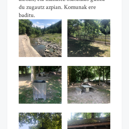
du zugautz azpian. Komunak ere
baditu.