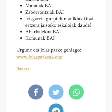
Mahaiak BAI
Zaborrontziak BAI
Irisgarria gurpildun aulkiak (ibai
ertzera jaisteko eskaloiak daude)
AParkalekua BAI
Komunak BAI
Urgune eta jolas parke gehiago:
www.jolasparkeak.eus
Hasiera