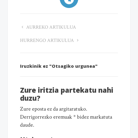
AURREKO ARTIKULUA
HURRENGO ARTIKULUA
Iruzkinik ez "Otsagiko urgunea"
Zure iritzia partekatu nahi
duzu?
Zure eposta ez da argitaratuko.
Derrigorrezko eremuak * bidez markatuta
daude.