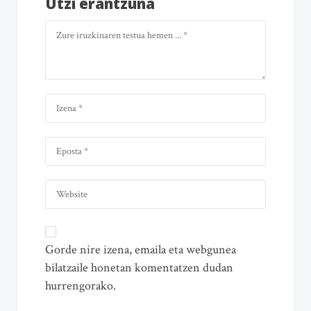
Utzi erantzuna
Gorde nire izena, emaila eta webgunea
bilatzaile honetan komentatzen dudan
hurrengorako.