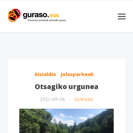
Aisialdia
Jolasparkeak
Otsagiko urgunea
2021-09-08
GURASO