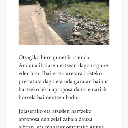
Otsagiko herrigunetik irtenda,
Anduña ibaiaren ertzean dago urgune
eder hau. Ibai ertza uretara jaisteko
prestatuta dago eta uda garaian bainua
hartzeko leku aproposa da ur emariak
horrela baimentzen badu.
Jolaserako eta atseden hartzeko
aproposa den zelai zabala dauka
alboan, eta mahaiez osatutako gunea