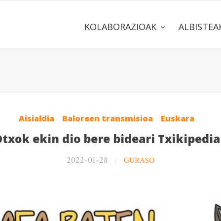
KOLABORAZIOAK
ALBISTE
Aisialdia
Baloreen transmisioa
Euskara
txok ekin dio bere bideari Txikipedi
2022-01-28
GURASO