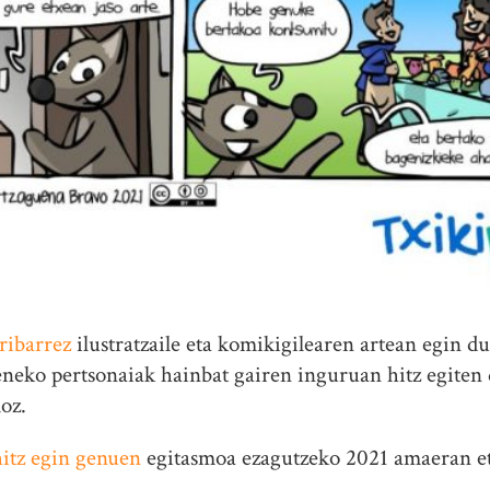
ribarrez
ilustratzaile eta komikigilearen artean egin d
zeneko pertsonaiak hainbat gairen inguruan hitz egiten 
oz.
hitz egin genuen
egitasmoa ezagutzeko 2021 amaeran et