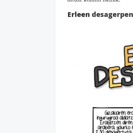
Erleen
desagerpe