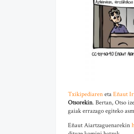
Txikipediaren
eta
Eñaut Ir
Otsorekin
. Bertan, Otso i
gaiak errazago egiteko asm
Eñaut Aiartzaguenarekin
dituze komini batzuk.