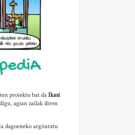
uten proiektu bat da
Ikasi
digu, agian zailak diren
a dagoeneko argitaratu