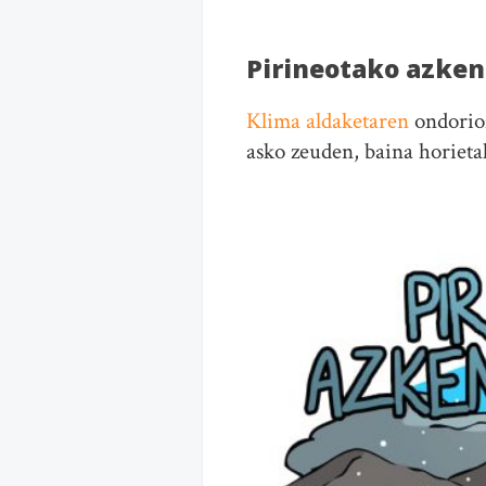
Pirineotako azken
Klima aldaketaren
ondorioz
asko zeuden, baina horieta