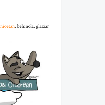
inioetan
, behinola, glaziar