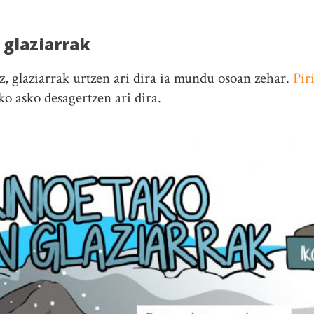
 glaziarrak
, glaziarrak urtzen ari dira ia mundu osoan zehar.
Pir
ko asko desagertzen ari dira.