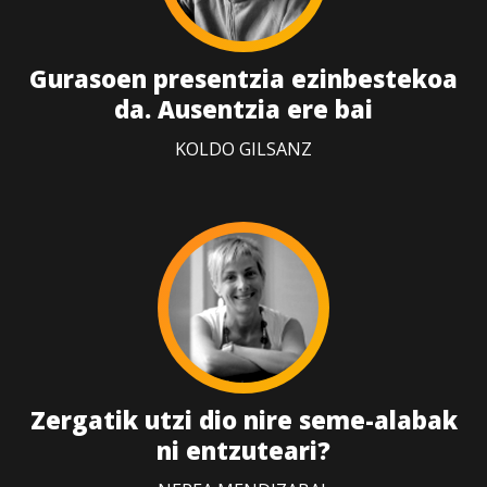
Gurasoen presentzia ezinbestekoa
da. Ausentzia ere bai
KOLDO GILSANZ
Zergatik utzi dio nire seme-alabak
ni entzuteari?