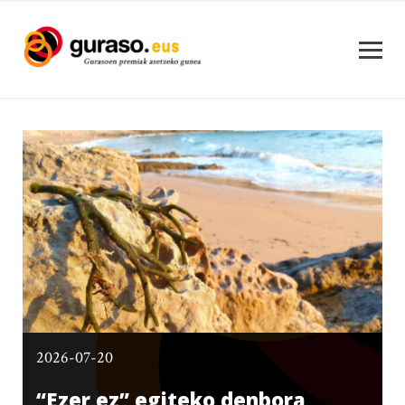
2026-07-20
“Ezer ez” egiteko denbora