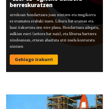
berreskuratzen
urrekoan hondartzara joan nintzen eta mugikorra
ez eramatea erabaki nuen. Liburu bat eraman eta
lasai irakurtzea zen nire plana. Hondartzara ailegatu,
aulkian eseri (señora bat naiz), eta liburua hartzera
nindoanean, etxean ahaztuta utzi nuela konturatu
nintzen