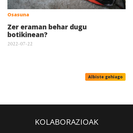
Osasuna
Zer eraman behar dugu
botikinean?
2022-07-22
Albiste gehiago
KOLABORAZIOAK