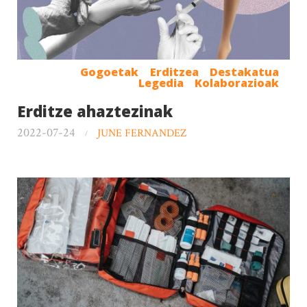
Gogoetak
Erditzea
Destakatua
Legedia
Kolaborazioak
Erditze ahaztezinak
2022-07-24
JUNE FERNANDEZ