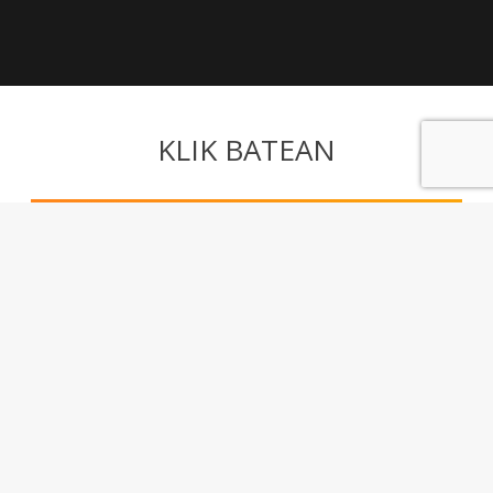
KLIK BATEAN
Harpidetu buletinera