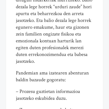
dezala lege horrek “urduri zaude” hori
apurtu eta beharrezkoa den arreta
jasotzeko. Eta balio dezala lege horrek
egunero emakume, haur eta gizonen
zein familien ongizate fisikoa eta
emozionala kontuan harturik lan
egiten duten profesionalek merezi
duten errekonozimendua eta babesa
jasotzeko.
Pandemian ama izatearen abenturan
baldin bazaude gogoratu:
– Prozesu guztietan informazioa
jasotzeko eskubidea duzu.