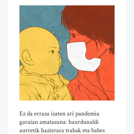
Ez da erraza izaten ari pandemia
garaian amatasuna: haurdunaldi
aurretik hazierara trabak eta babes