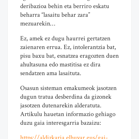
deribazioa behin eta berriro eskatu
beharra “lasaitu behar zara”
mezuarekin…
Ez, amek ez dugu haurrei gertatzen
zaienaren errua. Ez, intolerantzia bat,
pisu baxu bat, esnatzea eragozten duen
ahultasuna edo mastitisa ez dira
sendatzen ama lasaituta.
Osasun sisteman emakumeok jasotzen
dugun tratua desberdina da gizonek
jasotzen dutenarekin alderatuta.
Artikulu hauetan informazio gehiago
duzu gaia interesgarria bazaizu:
https://aldizkaria.elhuyar.eus/gai-