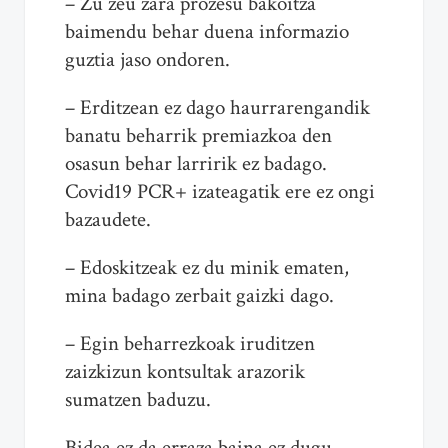
– Zu zeu zara prozesu bakoitza
baimendu behar duena informazio
guztia jaso ondoren.
– Erditzean ez dago haurrarengandik
banatu beharrik premiazkoa den
osasun behar larririk ez badago.
Covid19 PCR+ izateagatik ere ez ongi
bazaudete.
– Edoskitzeak ez du minik ematen,
mina badago zerbait gaizki dago.
– Egin beharrezkoak iruditzen
zaizkizun kontsultak arazorik
sumatzen baduzu.
Bidea ez da erraza baina ez dugu