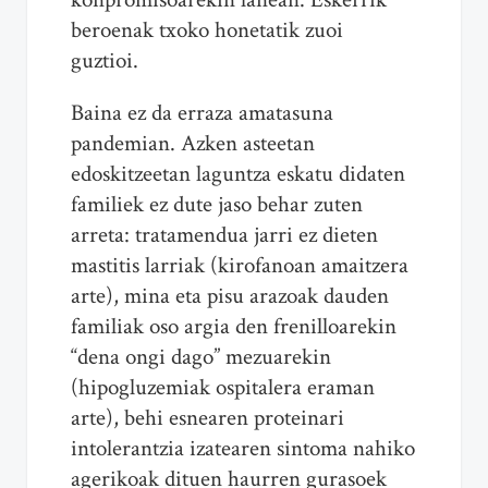
beroenak txoko honetatik zuoi
guztioi.
Baina ez da erraza amatasuna
pandemian. Azken asteetan
edoskitzeetan laguntza eskatu didaten
familiek ez dute jaso behar zuten
arreta: tratamendua jarri ez dieten
mastitis larriak (kirofanoan amaitzera
arte), mina eta pisu arazoak dauden
familiak oso argia den frenilloarekin
“dena ongi dago” mezuarekin
(hipogluzemiak ospitalera eraman
arte), behi esnearen proteinari
intolerantzia izatearen sintoma nahiko
agerikoak dituen haurren gurasoek