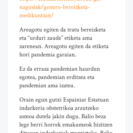
nagusiak/genero-bereizketa-
medikuntzan/
Areagotu egiten da tratu bereizketa
eta “urduri zaude” etiketa ama
zarenean. Areagotu egiten da etiketa
hori pandemia garaian.
Ez da erraza pandemian haurdun
egotea, pandemian erditzea eta
pandemian ama izatea.
Orain egun gutxi Espainiar Estatuan
indarkeria obstetrikoa arautzeko
asmoa dutela jakin dugu. Balio beza
lege berri horrek emakumeok bizitzen
ditugun indarkeriak murrizteko. Balio