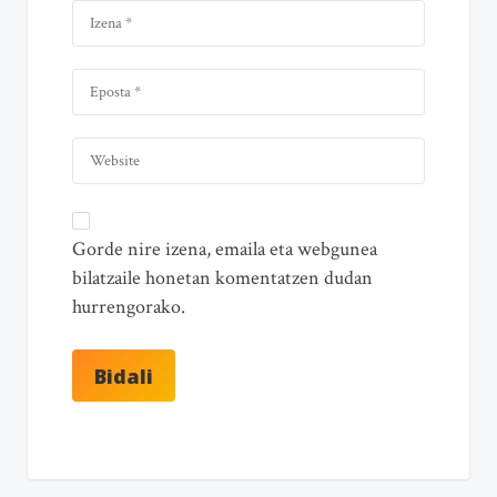
Gorde nire izena, emaila eta webgunea
bilatzaile honetan komentatzen dudan
hurrengorako.