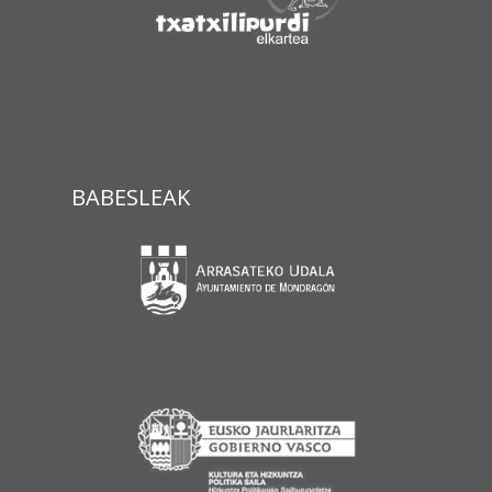
BABESLEAK