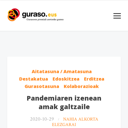
Aitatasuna / Amatasuna
Destakatua
Edoskitzea
Erditzea
Gurasotasuna
Kolaborazioak
Pandemiaren izenean
amak galtzaile
2020-10-29
NAHIA ALKORTA
ELEZGARAI