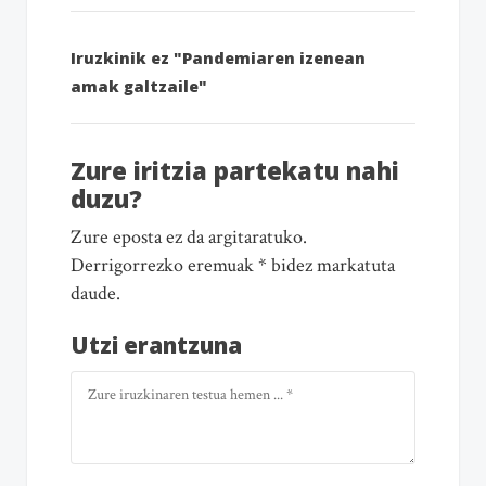
Iruzkinik ez "Pandemiaren izenean
amak galtzaile"
Zure iritzia partekatu nahi
duzu?
Zure eposta ez da argitaratuko.
Derrigorrezko eremuak * bidez markatuta
daude.
Utzi erantzuna