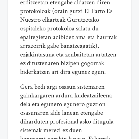
erditzeetan etengabe aldatzen diren
protokoloak (orain gutxi El Parto Es
Nuestro elkarteak Gurutzetako
ospitaleko protokoloa salatu du
epaitegietan adibidez ama eta haurrak
arrazoirik gabe banatzeagatik),
ezjakintasuna eta zenbaitetan artatzen
ez dituztenaren bizipen gogorrak
biderkatzen ari dira egunez egun.
Gera bedi argi osasun sistemaren
gainkargaren ardura kudeatzaileena
dela eta egunero egunero guztion
osasunaren alde lanean etengabe
diharduten profesional asko ditugula
sistemak merezi ez duen
konpromisoarekin lanean. Eskerrik