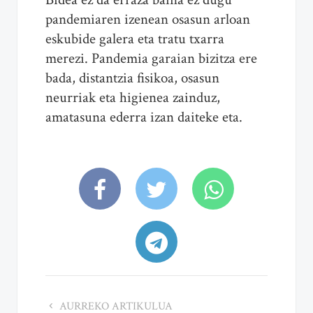
pandemiaren izenean osasun arloan
eskubide galera eta tratu txarra
merezi. Pandemia garaian bizitza ere
bada, distantzia fisikoa, osasun
neurriak eta higienea zainduz,
amatasuna ederra izan daiteke eta.
AURREKO ARTIKULUA