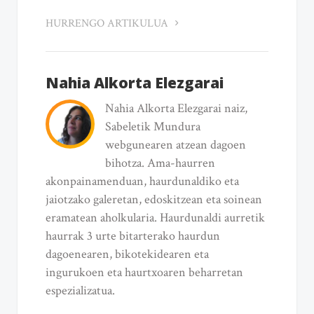
HURRENGO ARTIKULUA
Nahia Alkorta Elezgarai
Nahia Alkorta Elezgarai naiz,
Sabeletik Mundura
webgunearen atzean dagoen
bihotza. Ama-haurren
akonpainamenduan, haurdunaldiko eta
jaiotzako galeretan, edoskitzean eta soinean
eramatean aholkularia. Haurdunaldi aurretik
haurrak 3 urte bitarterako haurdun
dagoenearen, bikotekidearen eta
ingurukoen eta haurtxoaren beharretan
espezializatua.