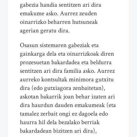
gabezia handia sentitzen ari dira
emakume asko. Aurrez zeuden
oinarrizko beharren hutsuneak
agerian geratu dira.
Osasun sistemaren gabeziak eta
gainkarga dela eta oinarrizkoak diren
prozesuetan bakardadea eta beldurra
sentitzen ari dira familia asko. Aurrez
aurreko kontsultak minimora gutxitu
dira (edo gutxiagora zenbaitetan),
askotan bakarrik joan behar izaten ari
dira haurdun dauden emakumeak (eta
tamalez zerbait ongi ez dagoela edo
haurra hil dela bezalako berriak
bakardadean bizitzen ari dira),