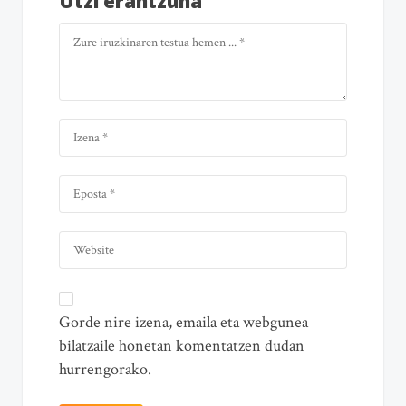
Utzi erantzuna
Gorde nire izena, emaila eta webgunea
bilatzaile honetan komentatzen dudan
hurrengorako.