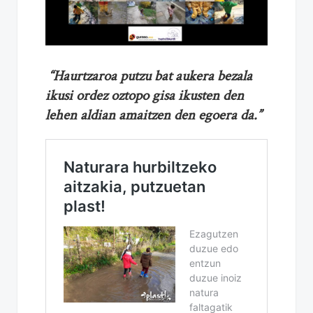
“Haurtzaroa putzu bat aukera bezala
ikusi ordez oztopo gisa ikusten den
lehen aldian amaitzen den egoera da.”