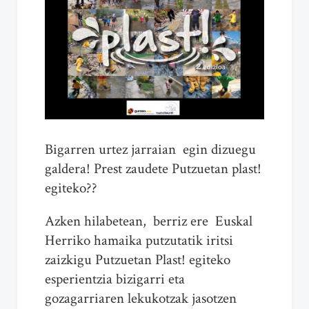
Bigarren urtez jarraian egin dizuegu
galdera! Prest zaudete Putzuetan plast!
egiteko??
Azken hilabetean, berriz ere Euskal
Herriko hamaika putzutatik iritsi
zaizkigu Putzuetan Plast! egiteko
esperientzia bizigarri eta
gozagarriaren lekukotzak jasotzen