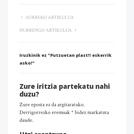
AURREKO ARTIKULUA
HURRENGO ARTIKULUA
Iruzkinik ez "Putzuetan plast!! eskerrik
asko!"
Zure iritzia partekatu nahi
duzu?
Zure eposta ez da argitaratuko.
Derrigorrezko eremuak * bidez markatuta
daude.