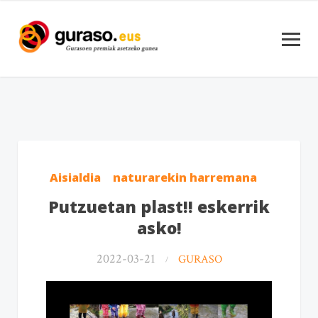
Aisialdia
naturarekin harremana
Putzuetan plast!! eskerrik
asko!
2022-03-21
GURASO