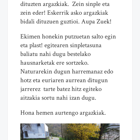
dituzten argazkiak. Zein sinple eta
zein eder! Eskerrik asko argazkiak
bidali dituzuen guztioi. Aupa Zuek!
Ekimen honekin putzuetan salto egin
eta plast! egitearen sinpletasuna
baliatu nahi dugu bestelako
hausnarketak ere sortzeko.
Naturarekin dugun harremanaz edo
hotz eta euriaren aurrean ditugun
jarrerez tarte batez hitz egiteko
aitzakia sortu nahi izan dugu.
Hona hemen aurtengo argazkiak.