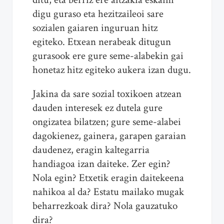
digu guraso eta hezitzaileoi sare
sozialen gaiaren inguruan hitz
egiteko. Etxean nerabeak ditugun
gurasook ere gure seme-alabekin gai
honetaz hitz egiteko aukera izan dugu.
Jakina da sare sozial toxikoen atzean
dauden interesek ez dutela gure
ongizatea bilatzen; gure seme-alabei
dagokienez, gainera, garapen garaian
daudenez, eragin kaltegarria
handiagoa izan daiteke. Zer egin?
Nola egin? Etxetik eragin daitekeena
nahikoa al da? Estatu mailako mugak
beharrezkoak dira? Nola gauzatuko
dira?