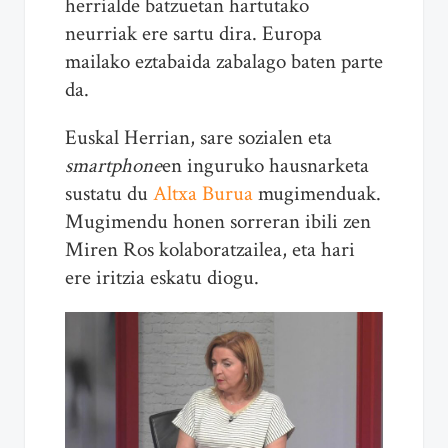
herrialde batzuetan hartutako
neurriak ere sartu dira. Europa
mailako eztabaida zabalago baten parte
da.
Euskal Herrian, sare sozialen eta
smartphone
en inguruko hausnarketa
sustatu du
Altxa Burua
mugimenduak.
Mugimendu honen sorreran ibili zen
Miren Ros kolaboratzailea, eta hari
ere iritzia eskatu diogu.