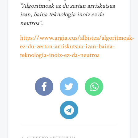
“Algoritmoak ez du zertan arriskutsua
izan, baina teknologia inoiz ez da
neutroa”
.
https://www.argia.eus/albistea/algoritmoak-
ez-du-zertan-arriskutsua-izan-baina-
teknologia-inoiz-ez-da-neutroa