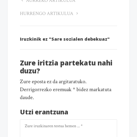
AURREKO ARTIKULUA
HURRENGO ARTIKULUA
Iruzkinik ez "Sare sozialen debekuaz"
Zure iritzia partekatu nahi
duzu?
Zure eposta ez da argitaratuko.
Derrigorrezko eremuak * bidez markatuta
daude.
Utzi erantzuna