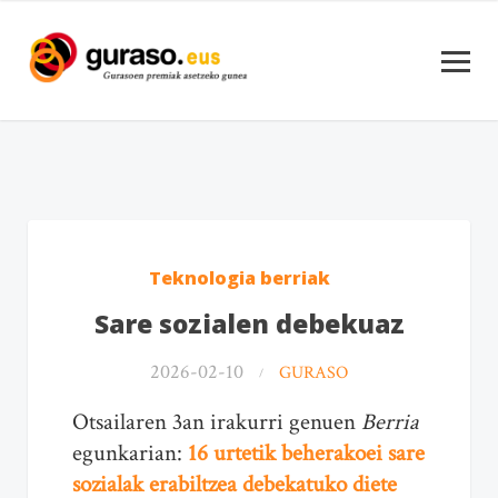
Teknologia berriak
Sare sozialen debekuaz
2026-02-10
GURASO
Otsailaren 3an irakurri genuen
Berria
egunkarian:
16 urtetik beherakoei sare
sozialak erabiltzea debekatuko diete