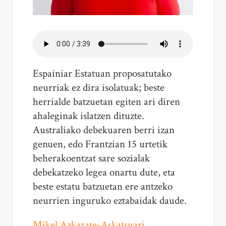
Espainiar Estatuan proposatutako
neurriak ez dira isolatuak; beste
herrialde batzuetan egiten ari diren
ahaleginak islatzen dituzte.
Australiako debekuaren berri izan
genuen, edo Frantzian 15 urtetik
beherakoentzat sare sozialak
debekatzeko legea onartu dute, eta
beste estatu batzuetan ere antzeko
neurrien inguruko eztabaidak daude.
Mikel Azkarate-Askatsuari