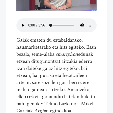
Gaiak ematen du eztabaidarako,
hausnarketarako eta hitz egiteko. Esan
bezala, seme-alaba
smartphone
dunak
etxean ditugunontzat aitzakia ederra
izan daiteke gaiaz hitz egiteko, bai
etxean, bai guraso eta hezitzaileen
artean, sare sozialen gaia berriz ere
mahai gainean jartzeko. Amaitzeko,
elkarrizketa gomendio batekin bukatu
nahi genuke: Telmo Lazkanori Mikel
Garciak
Argia
n egindakoa —