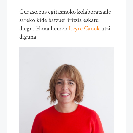
Guraso.eus egitasmoko kolaboratzaile
sareko kide batzuei iritzia eskatu
diegu. Hona hemen
Leyre Canok
utzi
diguna: