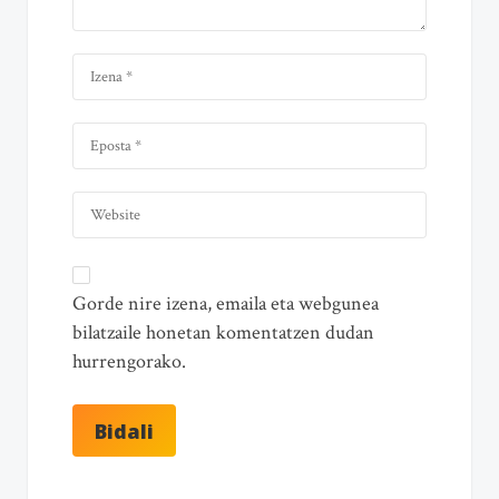
Gorde nire izena, emaila eta webgunea
bilatzaile honetan komentatzen dudan
hurrengorako.