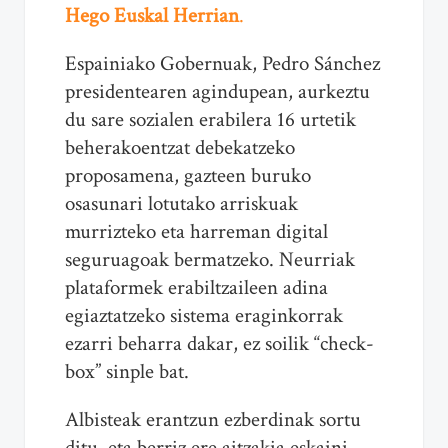
Hego Euskal Herrian
.
Espainiako Gobernuak, Pedro Sánchez
presidentearen agindupean, aurkeztu
du sare sozialen erabilera 16 urtetik
beherakoentzat debekatzeko
proposamena, gazteen buruko
osasunari lotutako arriskuak
murrizteko eta harreman digital
seguruagoak bermatzeko. Neurriak
plataformek erabiltzaileen adina
egiaztatzeko sistema eraginkorrak
ezarri beharra dakar, ez soilik “check-
box” sinple bat.
Albisteak erantzun ezberdinak sortu
ditu, eta berriz ere aitzakia eskaini