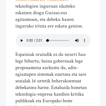
teknologien inguruan idazteko
eskatzen diogu Guraso.eus
egitasmoan, eta debeku hauen
inguruko iritzia ere eskatu genion.
Espainiak oraindik ez du neurri hau
lege bihurtu, baina gobernuak lege
proposamena aurkeztu du, adin-
egiaztapen sistemak ezartzea eta sare
sozialak 16 urtetik beherakoentzat
debekatzea barne. Eztabaida honetan
teknologia-enpresa handien kritika
publikoak eta Europako beste