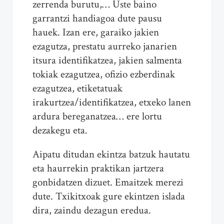
zerrenda burutu,… Uste baino
garrantzi handiagoa dute pausu
hauek. Izan ere, garaiko jakien
ezagutza, prestatu aurreko janarien
itsura identifikatzea, jakien salmenta
tokiak ezagutzea, ofizio ezberdinak
ezagutzea, etiketatuak
irakurtzea/identifikatzea, etxeko lanen
ardura bereganatzea… ere lortu
dezakegu eta.
Aipatu ditudan ekintza batzuk hautatu
eta haurrekin praktikan jartzera
gonbidatzen dizuet. Emaitzek merezi
dute. Txikitxoak gure ekintzen islada
dira, zaindu dezagun eredua.