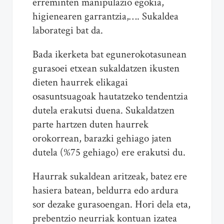
erreminten manipulazio egokia,
higienearen garrantzia,…. Sukaldea
laborategi bat da.
Bada ikerketa bat egunerokotasunean
gurasoei etxean sukaldatzen ikusten
dieten haurrek elikagai
osasuntsuagoak hautatzeko tendentzia
dutela erakutsi duena. Sukaldatzen
parte hartzen duten haurrek
orokorrean, barazki gehiago jaten
dutela (%75 gehiago) ere erakutsi du.
Haurrak sukaldean aritzeak, batez ere
hasiera batean, beldurra edo ardura
sor dezake gurasoengan. Hori dela eta,
prebentzio neurriak kontuan izatea