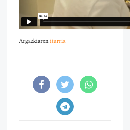
Argazkiaren
iturria