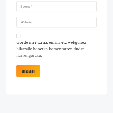
Gorde nire izena, emaila eta webgunea
bilatzaile honetan komentatzen dudan
hurrengorako.