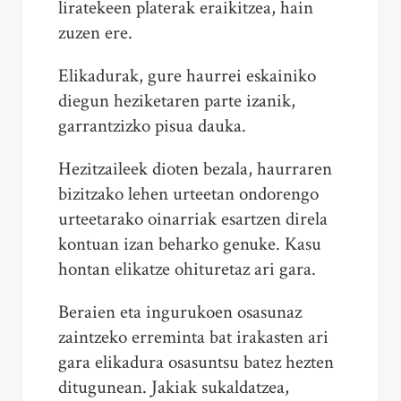
liratekeen platerak eraikitzea, hain
zuzen ere.
Elikadurak, gure haurrei eskainiko
diegun heziketaren parte izanik,
garrantzizko pisua dauka.
Hezitzaileek dioten bezala, haurraren
bizitzako lehen urteetan ondorengo
urteetarako oinarriak esartzen direla
kontuan izan beharko genuke. Kasu
hontan elikatze ohituretaz ari gara.
Beraien eta ingurukoen osasunaz
zaintzeko erreminta bat irakasten ari
gara elikadura osasuntsu batez hezten
ditugunean. Jakiak sukaldatzea,