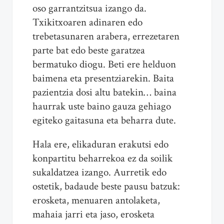
oso garrantzitsua izango da.
Txikitxoaren adinaren edo
trebetasunaren arabera, errezetaren
parte bat edo beste garatzea
bermatuko diogu. Beti ere helduon
baimena eta presentziarekin. Baita
pazientzia dosi altu batekin… baina
haurrak uste baino gauza gehiago
egiteko gaitasuna eta beharra dute.
Hala ere, elikaduran erakutsi edo
konpartitu beharrekoa ez da soilik
sukaldatzea izango. Aurretik edo
ostetik, badaude beste pausu batzuk:
erosketa, menuaren antolaketa,
mahaia jarri eta jaso, erosketa