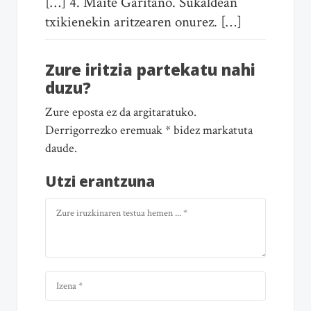
[…] 4. Maite Garitano. Sukaldean
txikienekin aritzearen onurez. […]
Zure iritzia partekatu nahi
duzu?
Zure eposta ez da argitaratuko.
Derrigorrezko eremuak * bidez markatuta
daude.
Utzi erantzuna