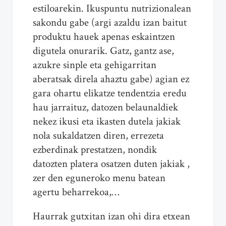
estiloarekin. Ikuspuntu nutrizionalean
sakondu gabe (argi azaldu izan baitut
produktu hauek apenas eskaintzen
digutela onurarik. Gatz, gantz ase,
azukre sinple eta gehigarritan
aberatsak direla ahaztu gabe) agian ez
gara ohartu elikatze tendentzia eredu
hau jarraituz, datozen belaunaldiek
nekez ikusi eta ikasten dutela jakiak
nola sukaldatzen diren, errezeta
ezberdinak prestatzen, nondik
datozten platera osatzen duten jakiak ,
zer den eguneroko menu batean
agertu beharrekoa,…
Haurrak gutxitan izan ohi dira etxean