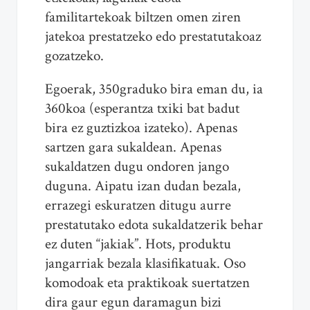
familitartekoak biltzen omen ziren
jatekoa prestatzeko edo prestatutakoaz
gozatzeko.
Egoerak, 350graduko bira eman du, ia
360koa (esperantza txiki bat badut
bira ez guztizkoa izateko). Apenas
sartzen gara sukaldean. Apenas
sukaldatzen dugu ondoren jango
duguna. Aipatu izan dudan bezala,
errazegi eskuratzen ditugu aurre
prestatutako edota sukaldatzerik behar
ez duten “jakiak”. Hots, produktu
jangarriak bezala klasifikatuak. Oso
komodoak eta praktikoak suertatzen
dira gaur egun daramagun bizi