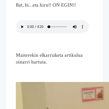
Bat, bi…eta hiru!! ON EGIN!!
Maiterekin elkarrizketa artikulua
oinarri hartuta.