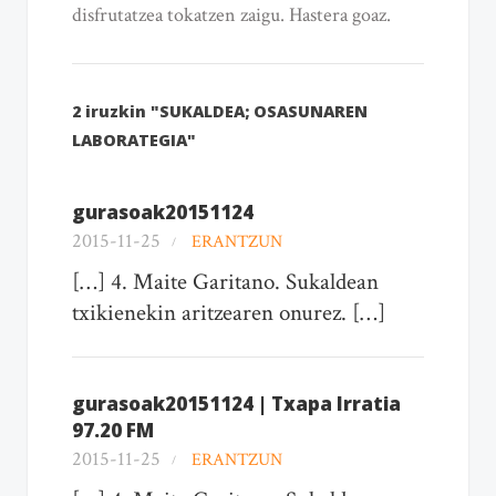
disfrutatzea tokatzen zaigu. Hastera goaz.
2 iruzkin "SUKALDEA; OSASUNAREN
LABORATEGIA"
gurasoak20151124
2015-11-25
ERANTZUN
[…] 4. Maite Garitano. Sukaldean
txikienekin aritzearen onurez. […]
gurasoak20151124 | Txapa Irratia
97.20 FM
2015-11-25
ERANTZUN