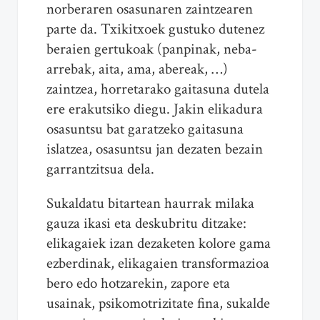
norberaren osasunaren zaintzearen
parte da. Txikitxoek gustuko dutenez
beraien gertukoak (panpinak, neba-
arrebak, aita, ama, abereak, …)
zaintzea, horretarako gaitasuna dutela
ere erakutsiko diegu. Jakin elikadura
osasuntsu bat garatzeko gaitasuna
islatzea, osasuntsu jan dezaten bezain
garrantzitsua dela.
Sukaldatu bitartean haurrak milaka
gauza ikasi eta deskubritu ditzake:
elikagaiek izan dezaketen kolore gama
ezberdinak, elikagaien transformazioa
bero edo hotzarekin, zapore eta
usainak, psikomotrizitate fina, sukalde