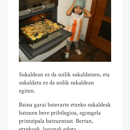
Sukaldean ez da soilik sukaldatzen, eta
sukaldatu ez da soilik sukaldean
egiten.
Baina garai baterarte etxeko sukaldeak
batzuen bere pribilegioa, egongela
printzipala batzuentzat. Bertan,
etxekoak, lagunak edota