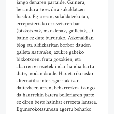
jango denaren partaide. Gainera,
berandurarte ez dira sukaldatzen
hasiko. Egia esan, sukaldatzekotan,
erreposteriako errezetaren bat
(bizkotxoak, madalenak, gailletak,…)
baino ez dute burutuko. Azkenaldian
blog eta aldizkaritan borbor dauden
galleta
naturalen
, azukre gabeko
bizkotxoen, fruta gozokien, eta
abarren errezetek indar handia hartu
dute, modan daude. Hauetariko asko
alternatiba interesgarriak izan
daitezkeen arren, beharrezkoa izango
da haurrekin batera bolleriaren parte
ez diren beste hainbat errezeta lantzea.
Egunerokotasunean agertu beharko