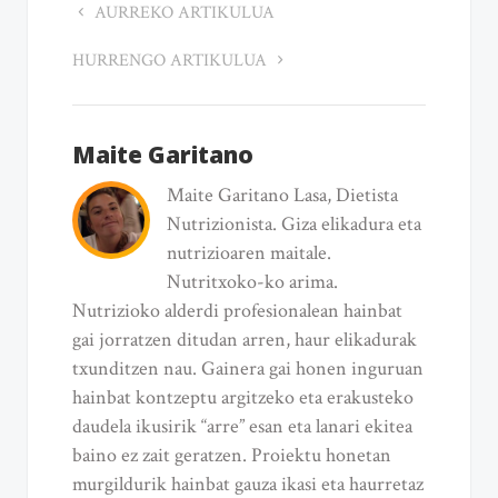
AURREKO ARTIKULUA
HURRENGO ARTIKULUA
Maite Garitano
Maite Garitano Lasa, Dietista
Nutrizionista. Giza elikadura eta
nutrizioaren maitale.
Nutritxoko-ko arima.
Nutrizioko alderdi profesionalean hainbat
gai jorratzen ditudan arren, haur elikadurak
txunditzen nau. Gainera gai honen inguruan
hainbat kontzeptu argitzeko eta erakusteko
daudela ikusirik “arre” esan eta lanari ekitea
baino ez zait geratzen. Proiektu honetan
murgildurik hainbat gauza ikasi eta haurretaz