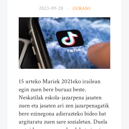
2023-09-28
GURASO
15 urteko Mariek 2021eko irailean
egin zuen bere buruaz beste.
Neskatilak eskola-jazarpena jasaten
zuen eta jasaten ari zen jazarpenagatik
bere ezinegona adierazteko bideo bat
argitaratu zuen sare sozialetan. Duela