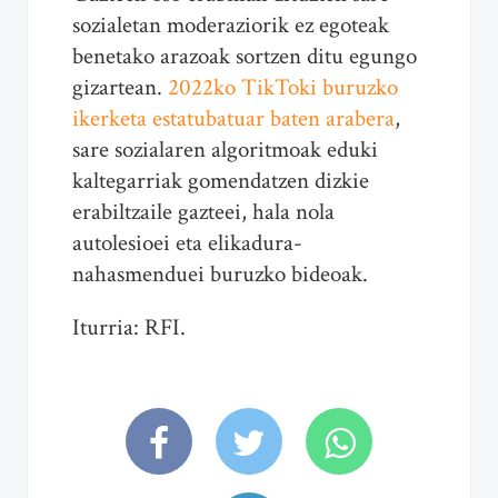
sozialetan moderaziorik ez egoteak
benetako arazoak sortzen ditu egungo
gizartean.
2022ko TikToki buruzko
ikerketa estatubatuar baten arabera
,
sare sozialaren algoritmoak eduki
kaltegarriak gomendatzen dizkie
erabiltzaile gazteei, hala nola
autolesioei eta elikadura-
nahasmenduei buruzko bideoak.
Iturria: RFI.