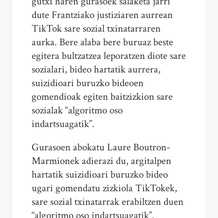
gutxi haren gurasoek salaketa jarri
dute Frantziako justiziaren aurrean
TikTok sare sozial txinatarraren
aurka. Bere alaba bere buruaz beste
egitera bultzatzea leporatzen diote sare
sozialari, bideo hartatik aurrera,
suizidioari buruzko bideoen
gomendioak egiten baitzizkion sare
sozialak “algoritmo oso
indartsuagatik”.
Gurasoen abokatu Laure Boutron-
Marmionek adierazi du, argitalpen
hartatik suizidioari buruzko bideo
ugari gomendatu zizkiola TikTokek,
sare sozial txinatarrak erabiltzen duen
“algoritmo oso indartsuagatik”.