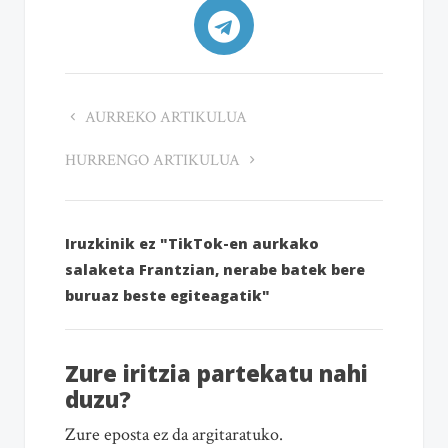
AURREKO ARTIKULUA
HURRENGO ARTIKULUA
Iruzkinik ez "TikTok-en aurkako
salaketa Frantzian, nerabe batek bere
buruaz beste egiteagatik"
Zure iritzia partekatu nahi
duzu?
Zure eposta ez da argitaratuko.