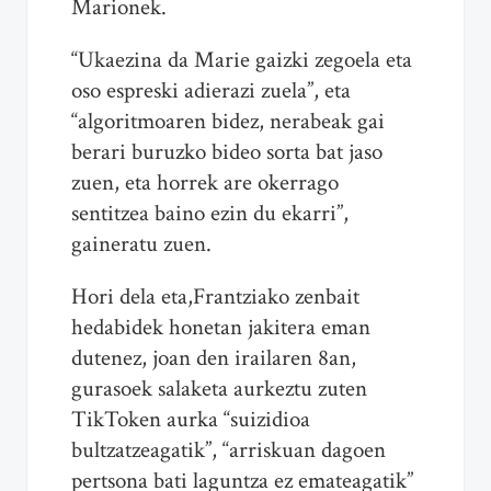
Marionek.
“Ukaezina da Marie gaizki zegoela eta
oso espreski adierazi zuela”, eta
“algoritmoaren bidez, nerabeak gai
berari buruzko bideo sorta bat jaso
zuen, eta horrek are okerrago
sentitzea baino ezin du ekarri”,
gaineratu zuen.
Hori dela eta,Frantziako zenbait
hedabidek honetan jakitera eman
dutenez, joan den irailaren 8an,
gurasoek salaketa aurkeztu zuten
TikToken aurka “suizidioa
bultzatzeagatik”, “arriskuan dagoen
pertsona bati laguntza ez emateagatik”