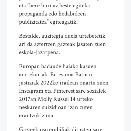
eta “bere buruaz beste egiteko
propaganda edo hedabideen
publizitatea” egiteagatik.
Bestalde, auzitegia duela urtebetetik
ari da aztertzen gazteak jasaten zuen
eskola-jazarpena.
Europan badaude halako kasuen
aurrekariak. Erresuma Batuan,
justiziak 2022ko irailean onartu zuen
Instagram eta Pinterest sare sozialek
2017an Molly Russel 14 urteko
neskaren suizidioan izan zuten
erantzukizuna.
Gazteek oso erabiliak dituzten sare