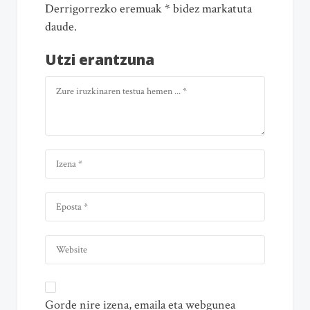
Derrigorrezko eremuak * bidez markatuta
daude.
Utzi erantzuna
Gorde nire izena, emaila eta webgunea