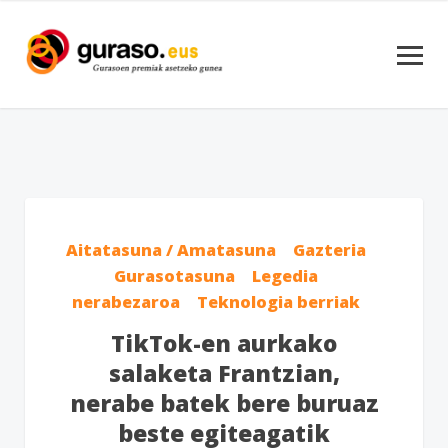
Aitatasuna / Amatasuna
Gazteria
Gurasotasuna
Legedia
nerabezaroa
Teknologia berriak
TikTok-en aurkako
salaketa Frantzian,
nerabe batek bere buruaz
beste egiteagatik