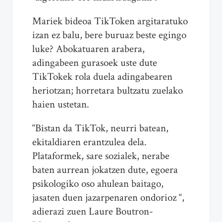
Mariek bideoa TikToken argitaratuko
izan ez balu, bere buruaz beste egingo
luke? Abokatuaren arabera,
adingabeen gurasoek uste dute
TikTokek rola duela adingabearen
heriotzan; horretara bultzatu zuelako
haien ustetan.
“Bistan da TikTok, neurri batean,
ekitaldiaren erantzulea dela.
Plataformek, sare sozialek, nerabe
baten aurrean jokatzen dute, egoera
psikologiko oso ahulean baitago,
jasaten duen jazarpenaren ondorioz “,
adierazi zuen Laure Boutron-