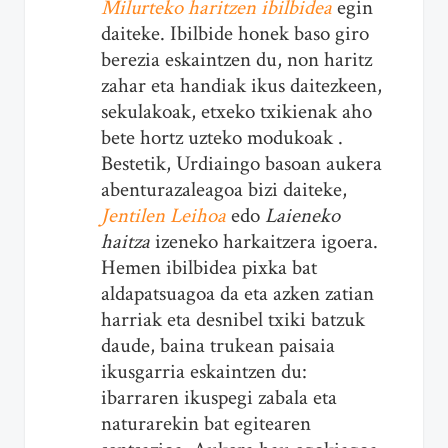
Milurteko haritzen ibilbidea
egin
daiteke. Ibilbide honek baso giro
berezia eskaintzen du, non haritz
zahar eta handiak ikus daitezkeen,
sekulakoak, etxeko txikienak aho
bete hortz uzteko modukoak .
Bestetik, Urdiaingo basoan aukera
abenturazaleagoa bizi daiteke,
Jentilen Leihoa
edo
Laieneko
haitza
izeneko harkaitzera igoera.
Hemen ibilbidea pixka bat
aldapatsuagoa da eta azken zatian
harriak eta desnibel txiki batzuk
daude, baina trukean paisaia
ikusgarria eskaintzen du:
ibarraren ikuspegi zabala eta
naturarekin bat egitearen