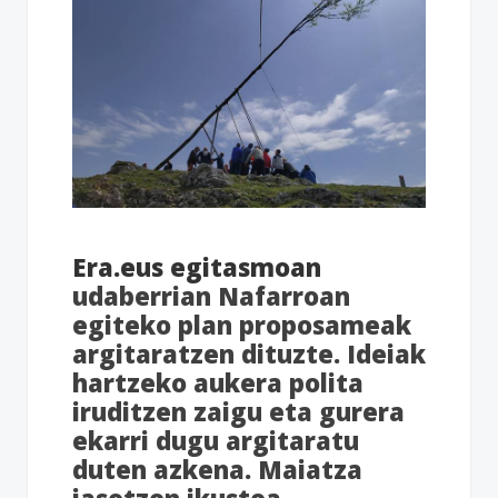
Era.eus egitasmoan
udaberrian Nafarroan
egiteko plan proposameak
argitaratzen dituzte. Ideiak
hartzeko aukera polita
iruditzen zaigu eta gurera
ekarri dugu argitaratu
duten azkena. Maiatza
jasotzen ikustea.