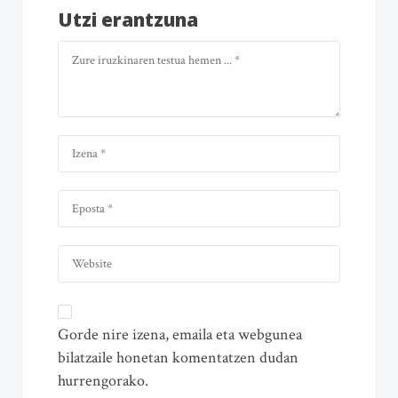
Utzi erantzuna
Gorde nire izena, emaila eta webgunea
bilatzaile honetan komentatzen dudan
hurrengorako.