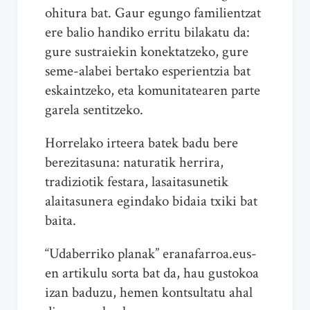
ohitura bat. Gaur egungo familientzat
ere balio handiko erritu bilakatu da:
gure sustraiekin konektatzeko, gure
seme-alabei bertako esperientzia bat
eskaintzeko, eta komunitatearen parte
garela sentitzeko.
Horrelako irteera batek badu bere
berezitasuna: naturatik herrira,
tradiziotik festara, lasaitasunetik
alaitasunera egindako bidaia txiki bat
baita.
“Udaberriko planak” eranafarroa.eus-
en artikulu sorta bat da, hau gustokoa
izan baduzu, hemen kontsultatu ahal