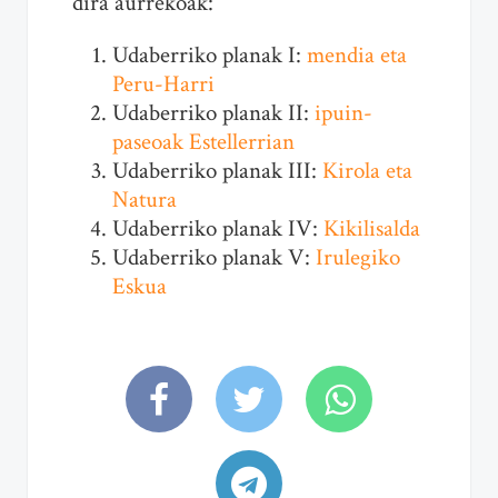
dira aurrekoak:
Udaberriko planak I:
mendia eta
Peru-Harri
Udaberriko planak II:
ipuin-
paseoak Estellerrian
Udaberriko planak III:
Kirola eta
Natura
Udaberriko planak IV:
Kikilisalda
Udaberriko planak V:
Irulegiko
Eskua