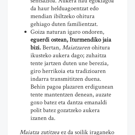
sentsazioa. Aukera hau egokiagoa
da haur helduagoentzat edo
mendian ibiltzeko ohitura
gehiago duten familientzat.
Goiza naturan igaro ondoren,
eguerdi ostean, Iturmendiko jaia
bizi
.
Bertan,
Maiatzaren
ohitura
ikusteko aukera dago; zuhaitza
tente jartzen duten une berezia,
giro herrikoia eta tradizioaren
indarra transmititzen duena.
Behin pagoa plazaren erdigunean
tente mantentzen denean, auzate
goxo batez eta dantza emanaldi
polit batez gozatzeko aukera
izanen da.
Maiatza zutitzea
ez da soilik iraganeko