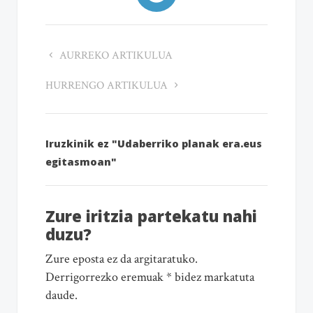
AURREKO ARTIKULUA
HURRENGO ARTIKULUA
Iruzkinik ez "Udaberriko planak era.eus
egitasmoan"
Zure iritzia partekatu nahi
duzu?
Zure eposta ez da argitaratuko.
Derrigorrezko eremuak * bidez markatuta
daude.