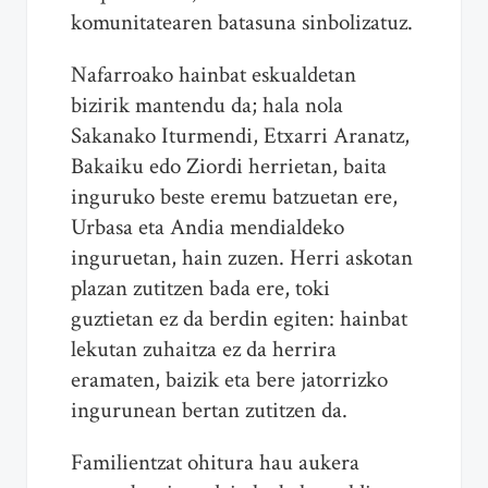
komunitatearen batasuna sinbolizatuz.
Nafarroako hainbat eskualdetan
bizirik mantendu da; hala nola
Sakanako Iturmendi, Etxarri Aranatz,
Bakaiku edo Ziordi herrietan, baita
inguruko beste eremu batzuetan ere,
Urbasa eta Andia mendialdeko
inguruetan, hain zuzen. Herri askotan
plazan zutitzen bada ere, toki
guztietan ez da berdin egiten: hainbat
lekutan zuhaitza ez da herrira
eramaten, baizik eta bere jatorrizko
ingurunean bertan zutitzen da.
Familientzat ohitura hau aukera