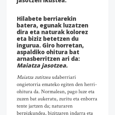
Hilabete berriarekin
batera, egunak luzatzen
dira eta naturak kolorez
eta biziz betetzen du
ingurua. Giro horretan,
aspaldiko ohitura bat
arnasberritzen ari da:
Maiatza jasotzea.
Maiatza zutitzea
udaberriari
ongietorria emateko egiten den herri-
ohitura da. Normalean, pago luze eta
zuzen bat aukeratu, zuritu eta enborra
tente jartzen da; naturaren
berpizkundea, bizitzaren indarra eta