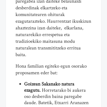
paregabea izan daiteke belaunaldi
desberdinak elkartzeko eta
komunitatearen ohiturak
ezagutarazteko. Haurrentzat ikuskizun
ahaztezina izan daiteke, elkarlana,
naturarekiko errespetua eta
tradizioekiko maitasuna modu
naturalean transmititzeko erritua
baita.
Hona familian egiteko egun osorako
proposamen eder bat:
Goizean Sakanako natura
ezagutu
.
Horretarako bi aukera
oso desberdin baina paregabe
daude. Batetik, Etxarri Aranazen