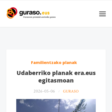
Familientzako planak
Udaberriko planak era.eus
egitasmoan
2026-05-06
GURASO