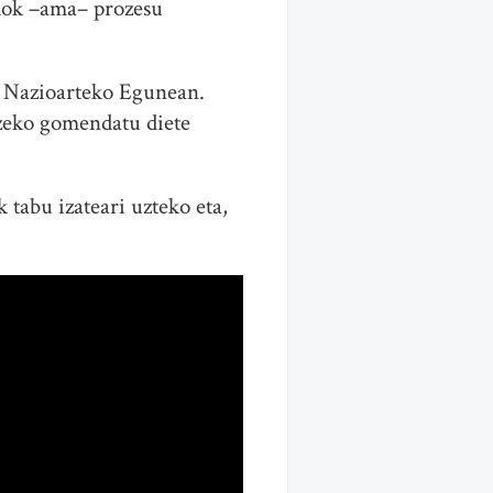
ldok –ama– prozesu
 Nazioarteko Egunean.
tzeko gomendatu diete
 tabu izateari uzteko eta,