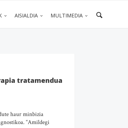
AK
AISIALDIA
MULTIMEDIA
terapia tratamendua
dute haur minbizia
agnostikoa. “Amildegi