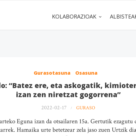
KOLABORAZIOAK
ALBISTE
Gurasotasuna
Osasuna
do: “Batez ere, eta askogatik, kimio
izan zen niretzat gogorrena”
2022-02-17
GURASO
teko Eguna izan da otsailaren 15a. Gertutik ezagutu 
arrek. Hamaika urte betetzear zela jaso zuen Urtzik di