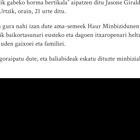
arik gabeko horma bertikala” aipatzen ditu Jasone Gira
rtzik, orain, 21 urte ditu.
u gura nahi izan dute ama-semeek Haur Minbizidunen
tik baikortasunari eusteko eta dagoen itxaropenari hel
uden gaixoei eta familiei.
oraipatu dute, eta baliabideak eskatu dituzte minbiziak