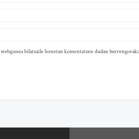
ta webgunea bilatzaile honetan komentatzen dudan hurrengorako