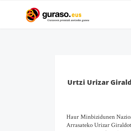
Urtzi Urizar Giral
Haur Minbizidunen Nazioar
Arrasateko Urizar Giraldot