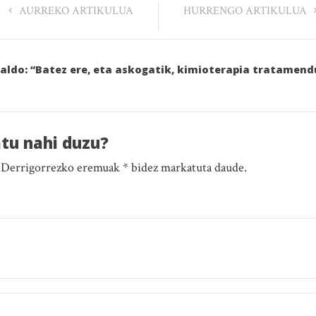
AURREKO ARTIKULUA
HURRENGO ARTIKULUA
iraldo: “Batez ere, eta askogatik, kimioterapia tratamend
atu nahi duzu?
. Derrigorrezko eremuak * bidez markatuta daude.