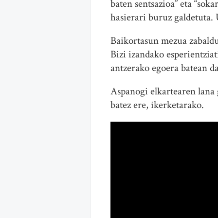
baten sentsazioa” eta “sok
hasierari buruz galdetuta. U
Baikortasun mezua zabald
Bizi izandako esperientzia
antzerako egoera batean da
Aspanogi elkartearen lana g
batez ere, ikerketarako.