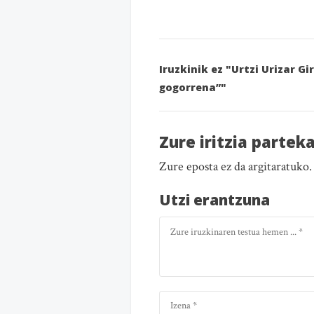
Iruzkinik ez "Urtzi Urizar G
gogorrena”"
Zure iritzia partek
Zure eposta ez da argitaratuko
Utzi erantzuna