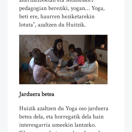
pedagogian bereziki, yogan… Yoga,
beti ere, haurren heziketarekin
lotuta”, azaltzen du Huitzik.
Jarduera betea
Huizik azaltzen du Yoga oso jarduera
betea dela, eta horregatik dela hain
interesgarria umeekin lantzeko.