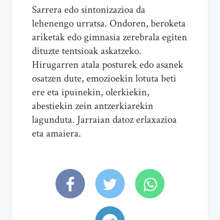
Sarrera edo sintonizazioa da
lehenengo urratsa. Ondoren, beroketa
ariketak edo gimnasia zerebrala egiten
dituzte tentsioak askatzeko.
Hirugarren atala posturek edo asanek
osatzen dute, emozioekin lotuta beti
ere eta ipuinekin, olerkiekin,
abestiekin zein antzerkiarekin
lagunduta. Jarraian datoz erlaxazioa
eta amaiera.