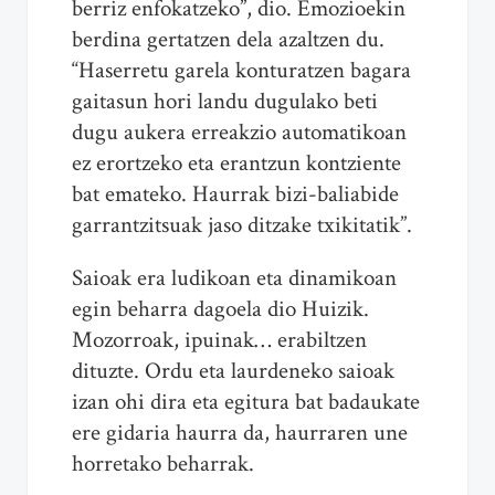
berriz enfokatzeko”, dio. Emozioekin
berdina gertatzen dela azaltzen du.
“Haserretu garela konturatzen bagara
gaitasun hori landu dugulako beti
dugu aukera erreakzio automatikoan
ez erortzeko eta erantzun kontziente
bat emateko. Haurrak bizi-baliabide
garrantzitsuak jaso ditzake txikitatik”.
Saioak era ludikoan eta dinamikoan
egin beharra dagoela dio Huizik.
Mozorroak, ipuinak… erabiltzen
dituzte. Ordu eta laurdeneko saioak
izan ohi dira eta egitura bat badaukate
ere gidaria haurra da, haurraren une
horretako beharrak.