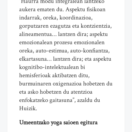
“Haurra modu integralean lantzeko
aukera ematen du. Aspektu fisikoan
indarrak, oreka, koordinazioa,
gorputzaren ezagutza eta kontzientzia,
alineamentua… lantzen dira; aspektu
emozionalean prozesu emozionalen
oreka, auto-estimua, auto-konfiantza,
elkartasuna… lantzen dira; eta aspektu
kognitibo-intelektualean bi
hemisferioak aktibatzen ditu,
burmuinaren oxigenazioa hobetzen du
eta asko hobetzen du atentzioa
enfokatzeko gaitasuna”, azaldu du
Huizik.
Umeentzako yoga saioen egitura