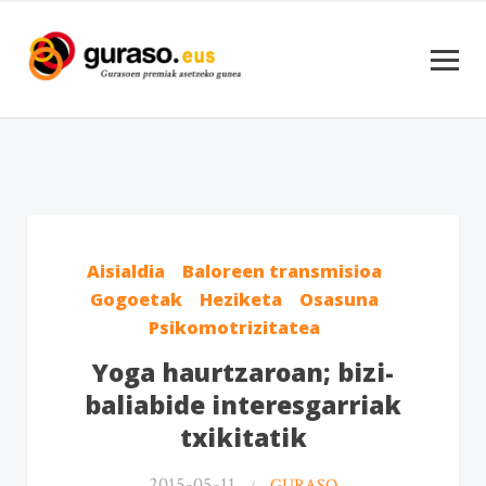
Aisialdia
Baloreen transmisioa
Gogoetak
Heziketa
Osasuna
Psikomotrizitatea
Yoga haurtzaroan; bizi-
baliabide interesgarriak
txikitatik
2015-05-11
GURASO