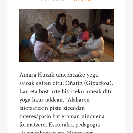
Ainara Huizik umeentzako yoga
saioak egiten ditu, Oñatin (Gipuzkoa).
Lau eta bost urte bitarteko umeak ditu
yoga haur taldean. “Alabaren
jaiotzarekin piztu zitzaidan
interes/pasio bat eraman ninduena
formatzera. Esaterako, pedagogia
alternatiboetan eta Montessori