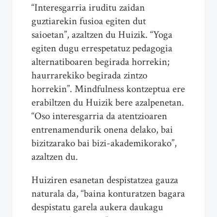
“Interesgarria iruditu zaidan
guztiarekin fusioa egiten dut
saioetan”, azaltzen du Huizik. “Yoga
egiten dugu errespetatuz pedagogia
alternatiboaren begirada horrekin;
haurrarekiko begirada zintzo
horrekin”.
Mindfulness kontzeptua ere
erabiltzen du Huizik bere azalpenetan.
“Oso interesgarria da atentzioaren
entrenamendurik onena delako, bai
bizitzarako bai bizi-akademikorako”,
azaltzen du.
Huiziren esanetan despistatzea gauza
naturala da, “baina konturatzen bagara
despistatu garela aukera
daukagu