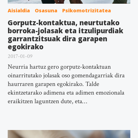
Aisialdia
Osasuna
Psikomotrizitatea
Gorputz-kontaktua, neurtutako
borroka-jolasak eta itzulipurdiak
garrantzitsuak dira garapen
egokirako
2017-01-09
Neurria hartuz gero gorputz-kontaktuan
oinarritutako jolasak oso gomendagarriak dira
haurraren garapen egokirako. Talde
ekintzetarako adimena eta adimen emozionala
eraikitzen laguntzen dute, eta…