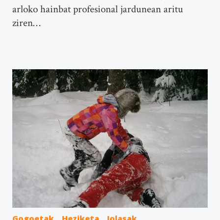
arloko hainbat profesional jardunean aritu
ziren…
Gogoetak
Heziketa
Jolasak