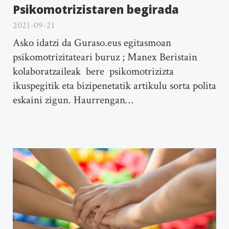
Psikomotrizistaren begirada
2021-09-21
Asko idatzi da Guraso.eus egitasmoan
psikomotrizitateari buruz ; Manex Beristain
kolaboratzaileak bere psikomotrizizta
ikuspegitik eta bizipenetatik artikulu sorta polita
eskaini zigun. Haurrengan…