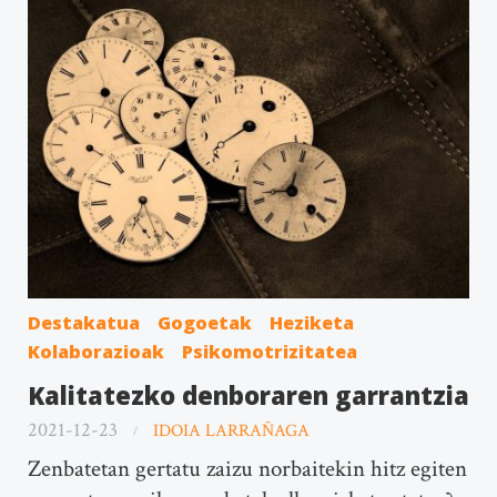
Destakatua
Gogoetak
Heziketa
Kolaborazioak
Psikomotrizitatea
Kalitatezko denboraren garrantzia
2021-12-23
IDOIA LARRAÑAGA
Zenbatetan gertatu zaizu norbaitekin hitz egiten