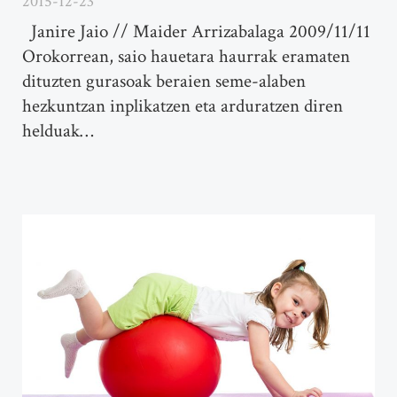
2015-12-23
Janire Jaio // Maider Arrizabalaga 2009/11/11
Orokorrean, saio hauetara haurrak eramaten
dituzten gurasoak beraien seme-alaben
hezkuntzan inplikatzen eta arduratzen diren
helduak…