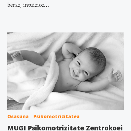
beraz, intuizioz…
Osasuna
Psikomotrizitatea
MUGI Psikomotrizitate Zentrokoei