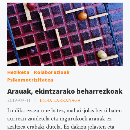
Heziketa
Kolaborazioak
Psikomotrizitatea
Arauak, ekintzarako beharrezkoak
2019-09-11
IDOIA LARRAÑAGA
Irudika ezazu une batez, mahai-jolas berri baten
aurrean zaudetela eta ingurukoek arauak ez
azaltzea erabaki dutela. Ez dakizu jolasten eta