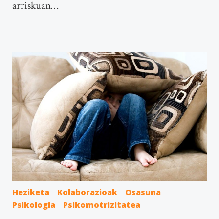
arriskuan…
Heziketa
Kolaborazioak
Osasuna
Psikologia
Psikomotrizitatea