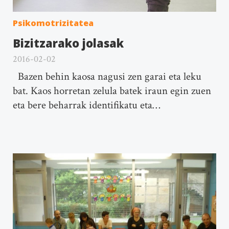
Psikomotrizitatea
Bizitzarako jolasak
2016-02-02
Bazen behin kaosa nagusi zen garai eta leku
bat. Kaos horretan zelula batek iraun egin zuen
eta bere beharrak identifikatu eta…