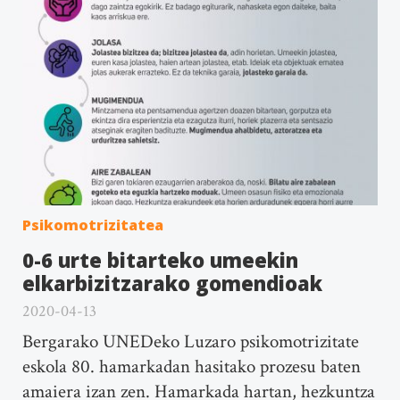
Psikomotrizitatea
0-6 urte bitarteko umeekin
elkarbizitzarako gomendioak
2020-04-13
Bergarako UNEDeko Luzaro psikomotrizitate
eskola 80. hamarkadan hasitako prozesu baten
amaiera izan zen. Hamarkada hartan, hezkuntza