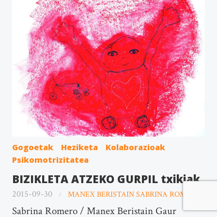
Gogoetak
Heziketa
Kolaborazioak
Psikomotrizitatea
BIZIKLETA ATZEKO GURPIL txikiak
2015-09-30
MANEX BERISTAIN SABRINA ROMERO
Sabrina Romero / Manex Beristain Gaur