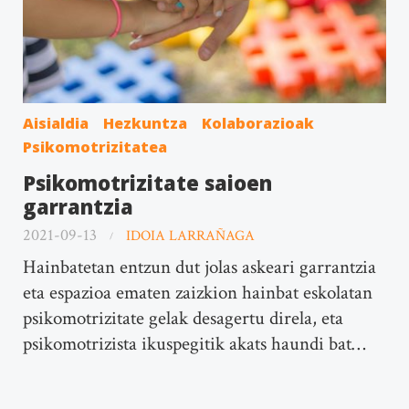
Aisialdia
Hezkuntza
Kolaborazioak
Psikomotrizitatea
Psikomotrizitate saioen
garrantzia
2021-09-13
IDOIA LARRAÑAGA
Hainbatetan entzun dut jolas askeari garrantzia
eta espazioa ematen zaizkion hainbat eskolatan
psikomotrizitate gelak desagertu direla, eta
psikomotrizista ikuspegitik akats haundi bat…