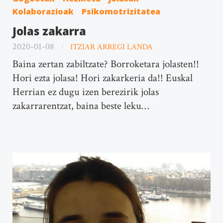
Kolaborazioak
Psikomotrizitatea
Jolas zakarra
2020-01-08
ITZIAR ARREGI LANDA
Baina zertan zabiltzate? Borroketara jolasten!!
Hori ezta jolasa! Hori zakarkeria da!! Euskal
Herrian ez dugu izen berezirik jolas
zakarrarentzat, baina beste leku…