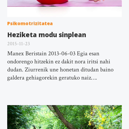
Psikomotrizitatea
Heziketa modu sinplean
2015-11-23
Manex Beristain 2013-06-03 Egia esan
ondorengo hitzekin ez dakit nora iritsi nahi
dudan. Ziurrenik une honetan ditudan baino
galdera gehiagorekin geratuko naiz….