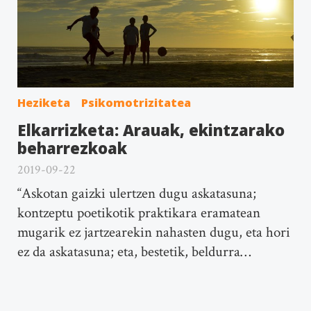
Heziketa
Psikomotrizitatea
Elkarrizketa: Arauak, ekintzarako
beharrezkoak
2019-09-22
“Askotan gaizki ulertzen dugu askatasuna;
kontzeptu poetikotik praktikara eramatean
mugarik ez jartzearekin nahasten dugu, eta hori
ez da askatasuna; eta, bestetik, beldurra…