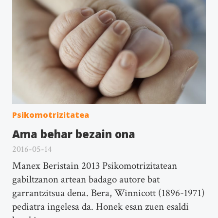
Psikomotrizitatea
Ama behar bezain ona
2016-05-14
Manex Beristain 2013 Psikomotrizitatean
gabiltzanon artean badago autore bat
garrantzitsua dena. Bera, Winnicott (1896-1971)
pediatra ingelesa da. Honek esan zuen esaldi