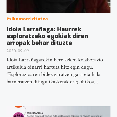
Psikomotrizitatea
Idoia Larrañaga: Haurrek
esploratzeko egokiak diren
arropak behar dituzte
2020-09-09
Idoia Larrañagarekin bere azken kolaborazio
artikulua oinarri hartuta hitz egin dugu.
“Esplorazioaren bidez garatzen gara eta hala
barneratzen ditugu ikasketak ere; ohikoa…