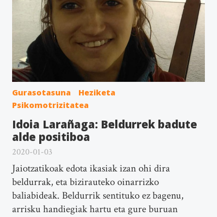
Gurasotasuna
Heziketa
Psikomotrizitatea
Idoia Larañaga: Beldurrek badute
alde positiboa
2020-01-03
Jaiotzatikoak edota ikasiak izan ohi dira
beldurrak, eta bizirauteko oinarrizko
baliabideak. Beldurrik sentituko ez bagenu,
arrisku handiegiak hartu eta gure buruan