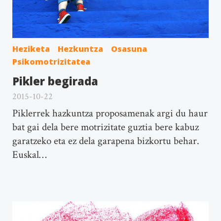
Heziketa
Hezkuntza
Osasuna
Psikomotrizitatea
Pikler begirada
2015-10-22
Piklerrek hazkuntza proposamenak argi du haur
bat gai dela bere motrizitate guztia bere kabuz
garatzeko eta ez dela garapena bizkortu behar.
Euskal…