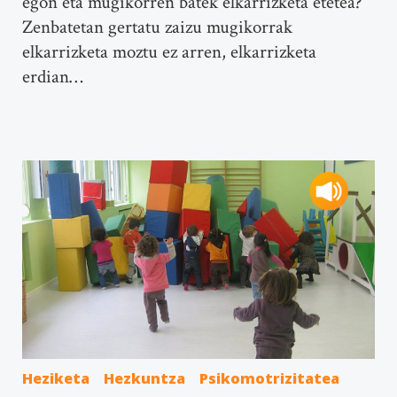
egon eta mugikorren batek elkarrizketa etetea?
Zenbatetan gertatu zaizu mugikorrak
elkarrizketa moztu ez arren, elkarrizketa
erdian…
Heziketa
Hezkuntza
Psikomotrizitatea