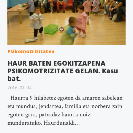
Psikomotrizitatea
HAUR BATEN EGOKITZAPENA
PSIKOMOTRIZITATE GELAN. Kasu
bat.
2016-01-04
Haurra 9 hilabetez egoten da amaren sabelean
eta mundua, jendartea, familia eta norbera zain
egoten gara, patxadaz haurra noiz
munduratuko. Haurdunaldi…