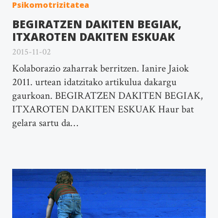
Psikomotrizitatea
BEGIRATZEN DAKITEN BEGIAK,
ITXAROTEN DAKITEN ESKUAK
2015-11-02
Kolaborazio zaharrak berritzen. Ianire Jaiok
2011. urtean idatzitako artikulua dakargu
gaurkoan. BEGIRATZEN DAKITEN BEGIAK,
ITXAROTEN DAKITEN ESKUAK Haur bat
gelara sartu da…