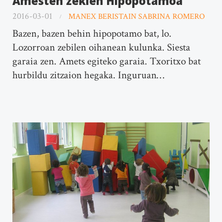
Amesten zekien Hipopotamoa
2016-03-01
MANEX BERISTAIN SABRINA ROMERO
Bazen, bazen behin hipopotamo bat, lo.
Lozorroan zebilen oihanean kulunka. Siesta
garaia zen. Amets egiteko garaia. Txoritxo bat
hurbildu zitzaion hegaka. Inguruan…