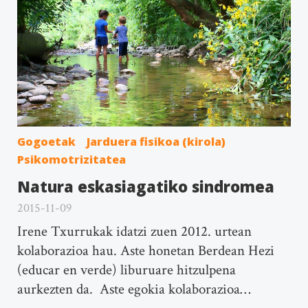
Gogoetak
Jarduera fisikoa (kirola)
Psikomotrizitatea
Natura eskasiagatiko sindromea
2015-11-09
Irene Txurrukak idatzi zuen 2012. urtean
kolaborazioa hau. Aste honetan Berdean Hezi
(educar en verde) liburuare hitzulpena
aurkezten da. Aste egokia kolaborazioa…