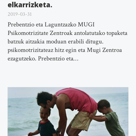
elkarrizketa.
2019-03-31
Prebentzio eta Laguntzazko MUGI
Psikomotrizitate Zentroak antolatutako topaketa
batzuk aitzakia moduan erabili ditugu.
psikomotrizitateaz hitz egin eta Mugi Zentroa
ezagutzeko. Prebentzio eta…