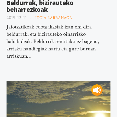
Beldurrak, bizirauteko
beharrezkoak
2019-12-11
IDOIA LARRAÑAGA
Jaiotzatikoak edota ikasiak izan ohi dira
beldurrak, eta bizirauteko oinarrizko
baliabideak. Beldurrik sentituko ez bagenu,
arrisku handiegiak hartu eta gure buruan
arriskuan…