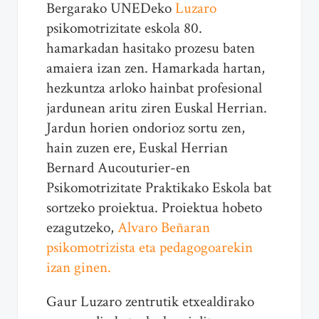
Bergarako UNEDeko
Luzaro
psikomotrizitate eskola 80.
hamarkadan hasitako prozesu baten
amaiera izan zen. Hamarkada hartan,
hezkuntza arloko hainbat profesional
jardunean aritu ziren Euskal Herrian.
Jardun horien ondorioz sortu zen,
hain zuzen ere, Euskal Herrian
Bernard Aucouturier-en
Psikomotrizitate Praktikako Eskola bat
sortzeko proiektua. Proiektua hobeto
ezagutzeko,
Alvaro Beñaran
psikomotrizista eta pedagogoarekin
izan ginen.
Gaur Luzaro zentrutik etxealdirako