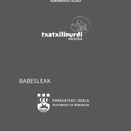
BABESLEAK