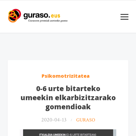
Psikomotrizitatea
0-6 urte bitarteko
umeekin elkarbizitzarako
gomendioak
2020-04-13
GURASO