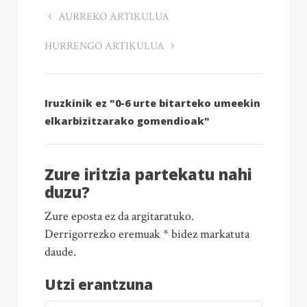
AURREKO ARTIKULUA
HURRENGO ARTIKULUA
Iruzkinik ez "0-6 urte bitarteko umeekin
elkarbizitzarako gomendioak"
Zure iritzia partekatu nahi
duzu?
Zure eposta ez da argitaratuko.
Derrigorrezko eremuak * bidez markatuta
daude.
Utzi erantzuna