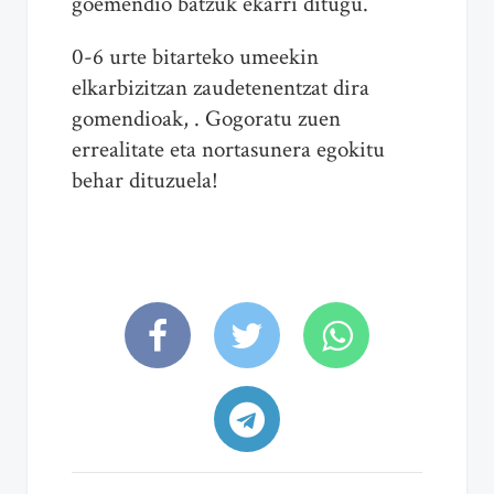
goemendio batzuk ekarri ditugu.
0-6 urte bitarteko umeekin
elkarbizitzan zaudetenentzat dira
gomendioak, . Gogoratu zuen
errealitate eta nortasunera egokitu
behar dituzuela!