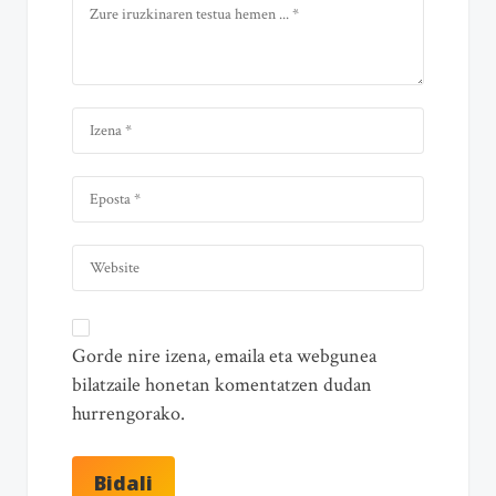
Gorde nire izena, emaila eta webgunea
bilatzaile honetan komentatzen dudan
hurrengorako.