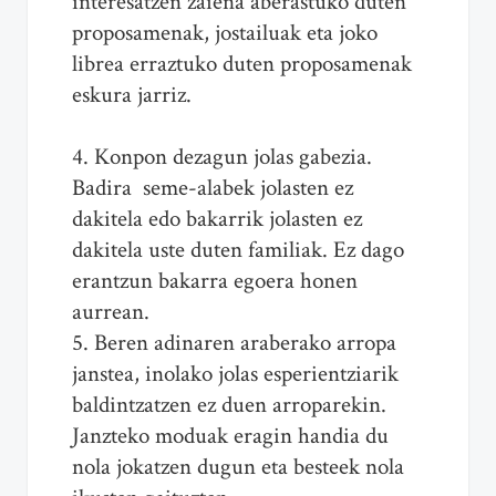
interesatzen zaiena aberastuko duten
proposamenak, jostailuak eta joko
librea erraztuko duten proposamenak
eskura jarriz.
4. Konpon dezagun jolas gabezia.
Badira seme-alabek jolasten ez
dakitela edo bakarrik jolasten ez
dakitela uste duten familiak. Ez dago
erantzun bakarra egoera honen
aurrean.
5. Beren adinaren araberako arropa
janstea, inolako jolas esperientziarik
baldintzatzen ez duen arroparekin.
Janzteko moduak eragin handia du
nola jokatzen dugun eta besteek nola