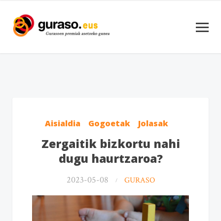
Aisialdia
Gogoetak
Jolasak
Zergaitik bizkortu nahi
dugu haurtzaroa?
2023-05-08
GURASO