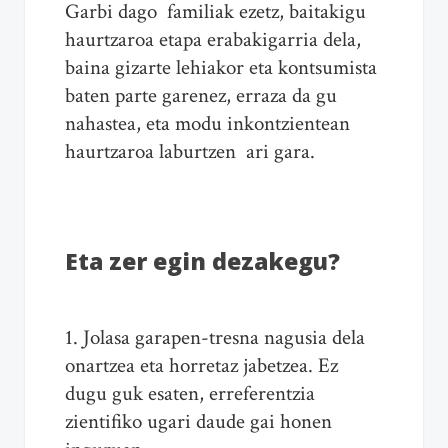
Garbi dago familiak ezetz, baitakigu
haurtzaroa etapa erabakigarria dela,
baina gizarte lehiakor eta kontsumista
baten parte garenez, erraza da gu
nahastea, eta modu inkontzientean
haurtzaroa laburtzen ari gara.
Eta zer egin dezakegu?
1. Jolasa garapen-tresna nagusia dela
onartzea eta horretaz jabetzea. Ez
dugu guk esaten, erreferentzia
zientifiko ugari daude gai honen