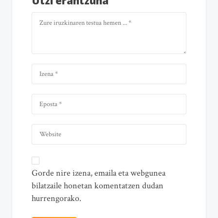
Utzi erantzuna
Gorde nire izena, emaila eta webgunea
bilatzaile honetan komentatzen dudan
hurrengorako.