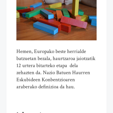
Hemen, Europako beste herrialde
batzuetan bezala, haurtzaroa jaiotzatik
12 urtera bitarteko etapa dela
zehazten da. Nazio Batuen Haurren
Eskubideen Konbentzioaren
araberako definizioa da hau.