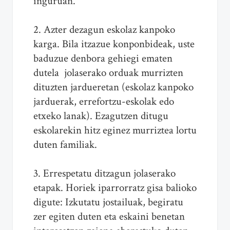
inguruan.
2. Azter dezagun eskolaz kanpoko
karga. Bila itzazue konponbideak, uste
baduzue denbora gehiegi ematen
dutela jolaserako orduak murrizten
dituzten jardueretan (eskolaz kanpoko
jarduerak, errefortzu-eskolak edo
etxeko lanak). Ezagutzen ditugu
eskolarekin hitz eginez murriztea lortu
duten familiak.
3. Errespetatu ditzagun jolaserako
etapak. Horiek iparrorratz gisa balioko
digute: Izkutatu jostailuak, begiratu
zer egiten duten eta eskaini benetan