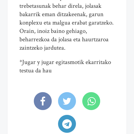
trebetasunak behar direla, jolasak
bakarrik eman ditzakeenak, garun
konplexu eta malgua erabat garatzeko.
Orain, inoiz baino gehiago,
beharrezkoa da jolasa eta haurtzaroa
zaintzeko jardutea.
*Jugar y jugar egitasmotik ekarritako
testua da hau