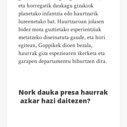
eta horregatik daukagu gizakiok
planetako infantzia edo haurtzarik
luzeenetako bat. Haurtzaroan jolasen
bidez mota guztietako esperientziak
metatzeko diseinatuta gaude, eta hori
egitean, Goppikek dioen bezala,
haurrak giza espeziearen ikerketa eta
garapen departamentu bihurtzen dira.
Nork dauka presa haurrak
azkar hazi daitezen?