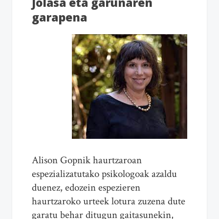
Jolasa eta garunaren
garapena
Alison Gopnik haurtzaroan
espezializatutako psikologoak azaldu
duenez, edozein espezieren
haurtzaroko urteek lotura zuzena dute
garatu behar ditugun gaitasunekin,