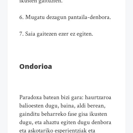
ikusten gaituzten.
6. Mugatu dezagun pantaila-denbora.
7. Saia gaitezen ezer ez egiten.
Ondorioa
Paradoxa batean bizi gara: haurtzaroa
balioesten dugu, baina, aldi berean,
gainditu beharreko fase gisa ikusten
dugu, eta ahaztu egiten dugu denbora
eta askotariko esperientziak eta