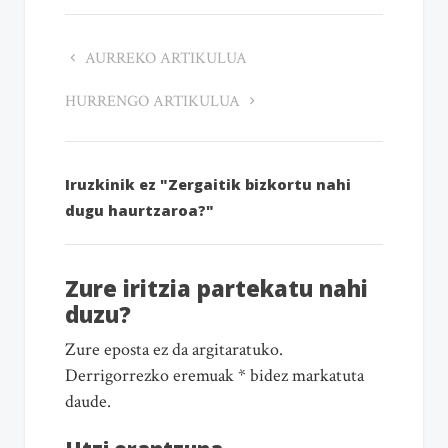
AURREKO ARTIKULUA
HURRENGO ARTIKULUA
Iruzkinik ez "Zergaitik bizkortu nahi
dugu haurtzaroa?"
Zure iritzia partekatu nahi
duzu?
Zure eposta ez da argitaratuko.
Derrigorrezko eremuak * bidez markatuta
daude.