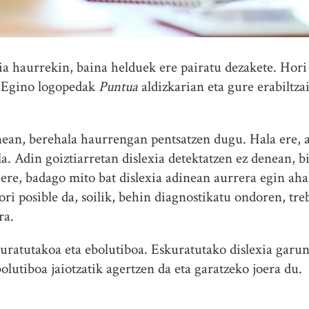
xia haurrekin, baina helduek ere pairatu dezakete. Hor
r Egino logopedak
Puntua
aldizkarian eta gure erabiltza
ean, berehala haurrengan pentsatzen dugu. Hala ere, a
la. Adin goiztiarretan dislexia detektatzen ez denean, 
n ere, badago mito bat dislexia adinean aurrera egin ah
ri posible da, soilik, behin diagnostikatu ondoren, tre
ra.
kuratutakoa eta ebolutiboa. Eskuratutako dislexia garun
bolutiboa jaiotzatik agertzen da eta garatzeko joera du.