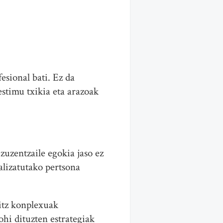
esional bati. Ez da
stimu txikia eta arazoak
zuzentzaile egokia jaso ez
alizatutako pertsona
hitz konplexuak
hi dituzten estrategiak