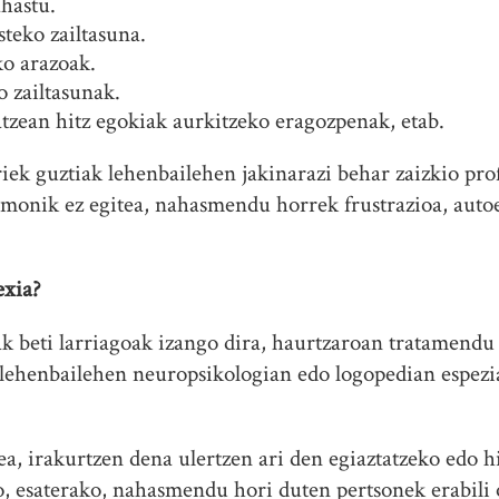
hastu.
teko zailtasuna.
ko arazoak.
o zailtasunak.
zean hitz egokiak aurkitzeko eragozpenak, etab.
iek guztiak lehenbailehen jakinarazi behar zaizkio prof
onik ez egitea, nahasmendu horrek frustrazioa, autoe
exia?
k beti larriagoak izango dira, haurtzaroan tratamendu 
lehenbailehen neuropsikologian edo logopedian espezi
ea, irakurtzen dena ulertzen ari den egiaztatzeko edo 
 esaterako, nahasmendu hori duten pertsonek erabili o