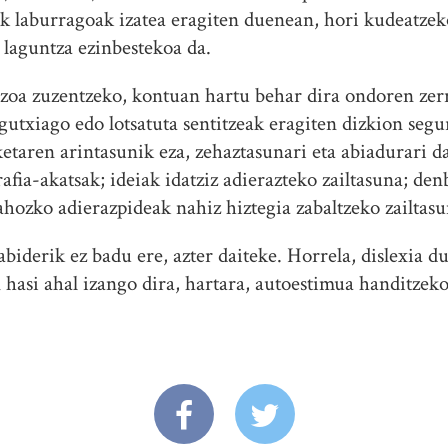
iak laburragoak izatea eragiten duenean, hori kudeatze
 laguntza ezinbestekoa da.
zoa zuzentzeko, kontuan hartu behar dira ondoren zerr
gutxiago edo lotsatuta sentitzeak eragiten dizkion segu
etaren arintasunik eza, zehaztasunari eta abiadurari d
rafia-akatsak; ideiak idatziz adierazteko zailtasuna; de
hozko adierazpideak nahiz hiztegia zabaltzeko zailtasu
biderik ez badu ere, azter daiteke. Horrela, dislexia 
 hasi ahal izango dira, hartara, autoestimua handitzek