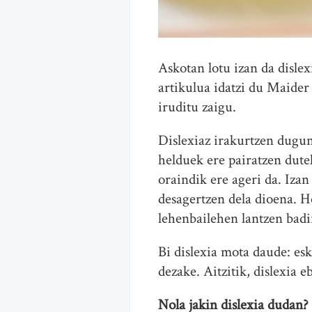
Askotan lotu izan da disle
artikulua idatzi du Maide
iruditu zaigu.
Dislexiaz irakurtzen dugun
helduek ere pairatzen dute
oraindik ere ageri da. Iza
desagertzen dela dioena. Ho
lehenbailehen lantzen badi
Bi dislexia mota daude: es
dezake. Aitzitik, dislexia e
Nola jakin dislexia dudan?