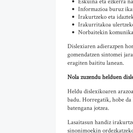
Eskuina eta ezkerra na
Informazioa buruz ikas
Irakurtzeko eta idazte
Irakurritakoa ulertzek
Norbaitekin komunikat
Dislexiaren adierazpen hor
gomendatzen sintomei jaram
eragiten baititu lanean.
Nola zuzendu helduen disl
Heldu dislexikoaren arazoa
badu. Horregatik, hobe da 
batengana jotzea.
Lasaitasun handiz irakurtz
sinonimoekin ordezkatzeko,