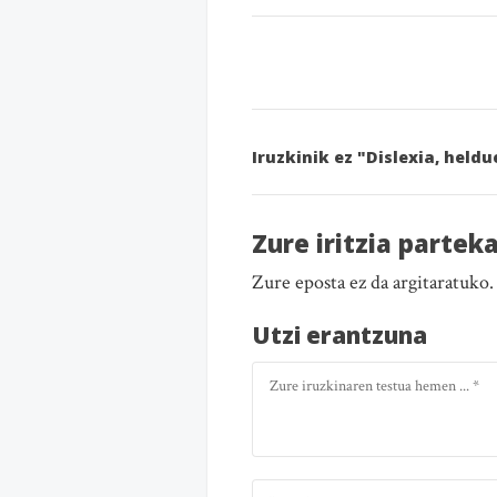
Iruzkinik ez "Dislexia, held
Zure iritzia partek
Zure eposta ez da argitaratuko
Utzi erantzuna