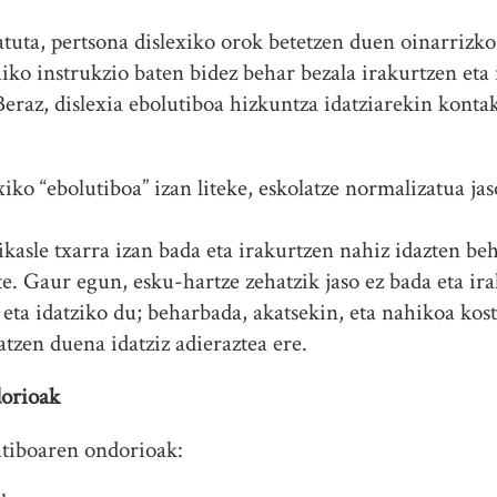
atuta, pertsona dislexiko orok betetzen duen oinarrizk
ko instrukzio baten bidez behar bezala irakurtzen eta 
 Beraz, dislexia ebolutiboa hizkuntza idatziarekin kont
iko “ebolutiboa” izan liteke, eskolatze normalizatua jas
 ikasle txarra izan bada eta irakurtzen nahiz idazten be
te. Gaur egun, esku-hartze zehatzik jaso ez bada eta i
i eta idatziko du; beharbada, akatsekin, eta nahikoa kos
atzen duena idatziz adieraztea ere.
dorioak
tiboaren ondorioak: