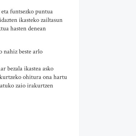
o eta funtsezko puntua
idazten ikasteko zailtasun
aktua hasten denean
o nahiz beste arlo
har bezala ikastea asko
rakurtzeko ohitura ona hartu
tatuko zaio irakurtzen