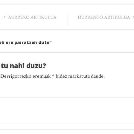
AURREKO ARTIKULUA
HURRENGO ARTIKULUA
uek ere pairatzen dute"
atu nahi duzu?
. Derrigorrezko eremuak * bidez markatuta daude.