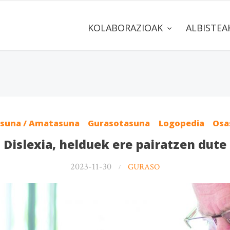
KOLABORAZIOAK
ALBISTE
asuna / Amatasuna
Gurasotasuna
Logopedia
Osa
Dislexia, helduek ere pairatzen dute
2023-11-30
GURASO