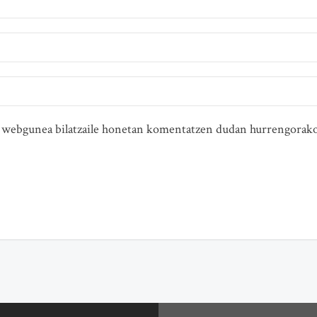
ta webgunea bilatzaile honetan komentatzen dudan hurrengorako