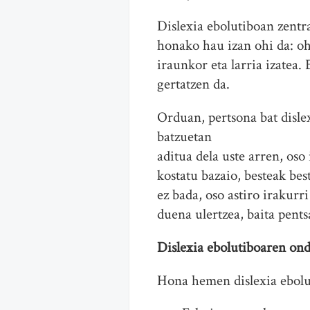
Dislexia ebolutiboan zentr
honako hau izan ohi da: ohi
iraunkor eta larria izatea.
gertatzen da.
Orduan, pertsona bat dislex
batzuetan
aditua dela uste arren, oso
kostatu bazaio, besteak bes
ez bada, oso astiro irakurr
duena ulertzea, baita pents
Dislexia ebolutiboaren on
Hona hemen dislexia ebolu