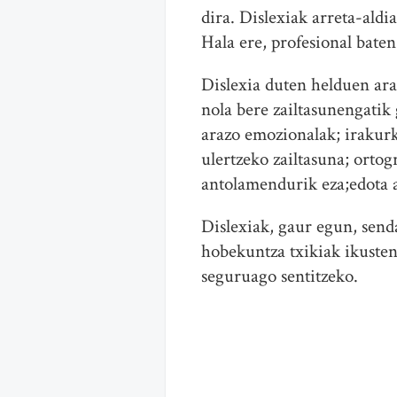
dira. Dislexiak arreta-ald
Hala ere, profesional baten
Dislexia duten helduen ara
nola bere zailtasunengatik 
arazo emozionalak; irakurk
ulertzeko zailtasuna; ortog
antolamendurik eza;edota a
Dislexiak, gaur egun, senda
hobekuntza txikiak ikusten
seguruago sentitzeko.