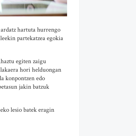
i ardatz hartuta hurrengo
ileekin partekatzea egokia
haztu egiten zaigu
bilakaera hori helduongan
ala konpontzen edo
betasun jakin batzuk
eko lesio batek eragin