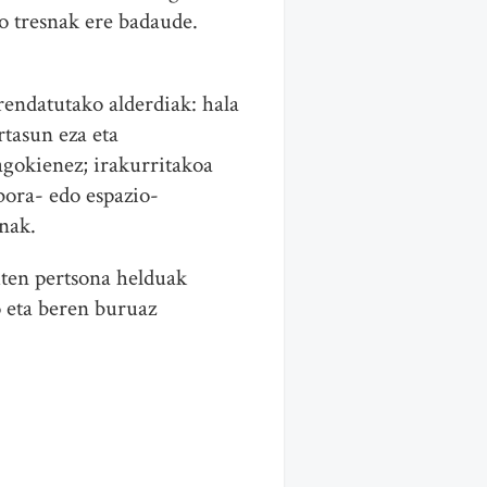
ko tresnak ere badaude.
endatutako alderdiak: hala
rtasun eza eta
agokienez; irakurritakoa
nbora- edo espazio-
nak.
duten pertsona helduak
o eta beren buruaz